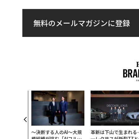
無料のメールマガジンに登録
〜決断する人のAI〜大規
革新は下山で生まれる
模組織が挑む「AIフル実
─レクサスが新型TZと