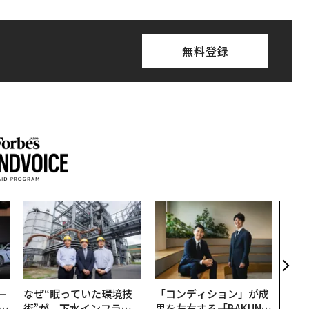
無料登録
〜決
代の
ト、
【M
×P
─
なぜ“眠っていた環境技
「コンディション」が成
E
術”が、下水インフラを
果を左右する――「BAKUN