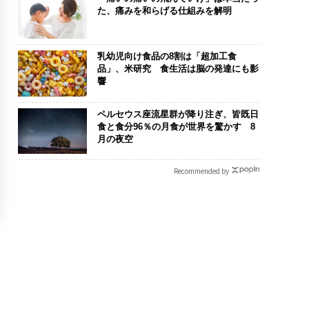
た、痛みを和らげる仕組みを解明
乳幼児向け食品の8割は「超加工食
品」、米研究 食生活は脳の発達にも影
響
ペルセウス座流星群が降り注ぎ、皆既日
食と食分96％の月食が世界を驚かす 8
月の夜空
Recommended by