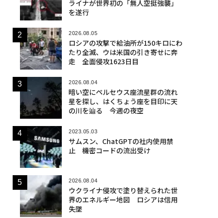
ライナが世界初の「無人空挺強襲」
を遂行
2026.08.05
ロシアの攻撃で給油所が150キロにわ
たり全滅、ウは米国の引き寄せに奔
走 全面侵攻1623日目
2026.08.04
暗い空にペルセウス座流星群の流れ
星を探し、はくちょう座を目印に天
の川を辿る 今週の夜空
2023.05.03
サムスン、ChatGPTの社内使用禁
止 機密コードの流出受け
2026.08.04
ウクライナ侵攻で塗り替えられた世
界のエネルギー地図 ロシアは信用
失墜