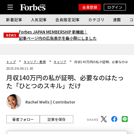
会員登録
ログイン
新着記事
人気記事
会員限定記事
カテゴリ
連載
コ
Forbes JAPAN MEMBERSHIP 新機能｜
NEWS
記事ページ内の広告表示を最小限にしました
トップ
キャリア・教育
キャリア
月収140万円の私が証明、必要なのはた
2025.06.06 11:30
月収140万円の私が証明、必要なのはたっ
た「ひとつのスキル」だけ
Rachel Wells | Contributor
著者フォロー
記事を保存