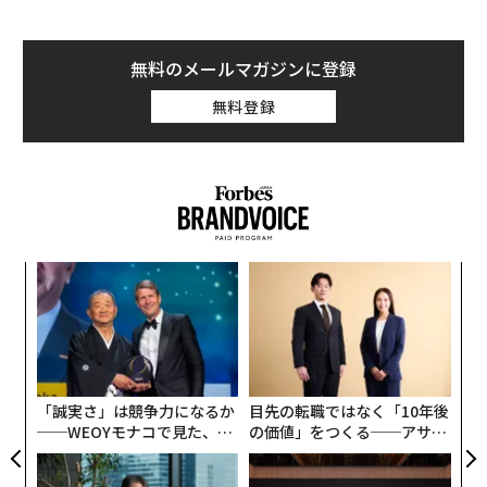
無料のメールマガジンに登録
無料登録
ア
の
た
内
グ
実
全
「誠実さ」は競争力になるか
目先の転職ではなく「10年後
──WEOYモナコで見た、く
の価値」をつくる──アサイ
ら寿司の経営哲学
ンの長期伴走型支援とは