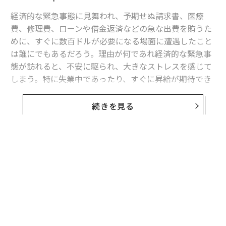
経済的な緊急事態に見舞われ、予期せぬ請求書、医療
費、修理費、ローンや借金返済などの急な出費を賄うた
めに、すぐに数百ドルが必要になる場面に遭遇したこと
は誰にでもあるだろう。理由が何であれ経済的な緊急事
態が訪れると、不安に駆られ、大きなストレスを感じて
しまう。特に失業中であったり、すぐに昇給が期待でき
ない企業に雇われていたりすると、なおさらだ。
続きを見る
そうなった場合、あなたのブラウザの履歴は間違いな
く、「すぐにお金を稼ぐ方法」「1日で100ドル（約1万4
400円）稼ぐ方法」などといったワードで埋め尽くされ
ることだろう。
アンケートサイトやミステリーショッパーサイト、その
他の手っ取り早く稼げると謳う詐欺まがいのサイトが、
初日で100ドル稼げると約束したり保証したりするのを
見て、あなたは心の底でそれが真実ではないことを理解