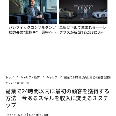
パシフィックコンサルタンツ
革新は下山で生まれる──レ
技師長の"北極星"。災害への
クサスが新型TZとESに込め
無力感を乗り越え見つけた、
た「DISCOVER」の哲学
防災一筋20年の答え
トップ
キャリア・教育
キャリア
副業で24時間以内に最初の顧客を獲得す
2025.06.05 09:30
副業で24時間以内に最初の顧客を獲得する
方法 今あるスキルを収入に変える３ステ
ップ
Rachel Wells | Contributor