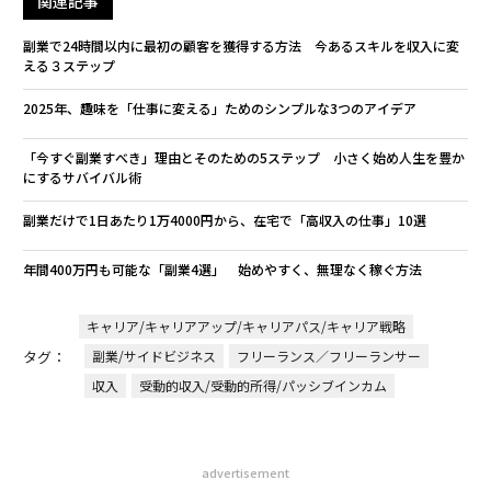
関連記事
副業で24時間以内に最初の顧客を獲得する方法 今あるスキルを収入に変
える３ステップ
2025年、趣味を「仕事に変える」ためのシンプルな3つのアイデア
「今すぐ副業すべき」理由とそのための5ステップ 小さく始め人生を豊か
にするサバイバル術
副業だけで1日あたり1万4000円から、在宅で「高収入の仕事」10選
年間400万円も可能な「副業4選」 始めやすく、無理なく稼ぐ方法
キャリア/キャリアアップ/キャリアパス/キャリア戦略
タグ：
副業/サイドビジネス
フリーランス／フリーランサー
収入
受動的収入/受動的所得/パッシブインカム
advertisement