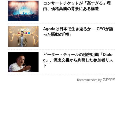
コンサートチケットが「高すぎる」理
由、価格高騰の背景にある構造
Agodaは日本で生き返るか──CEOが語
った騒動の｢根」
ピーター・ティールの秘密組織「Dialo
g」、流出文書から判明した参加者リス
ト
Recommended by