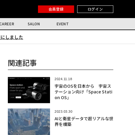
会員登録
ログイン
CAREER
SALON
EVENT
限にしました
関連記事
2024.11.18
宇宙のOSを日本から 宇宙ス
テーション向け「Space Stati
on OS」
2023.03.30
AIと衛星データで超リアルな世
界を構築