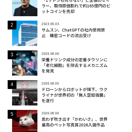
「1サトシも売らない」と主張のセイ
ラー、取得原価割れで約165億円のビ
ットコインを売却
2023.05.03
サムスン、ChatGPTの社内使用禁
止 機密コードの流出受け
2026.08.06
栄養ドリンク成分の定番タウリンに
「老化細胞」を除去するメカニズム
を発見
2026.08.05
ドローンからロボットが降下、ウク
ライナが世界初の「無人空挺強襲」
を遂行
2026.08.06
思わず吹き出す「かわいさ」、世界
最高のペット写真賞2026入選作品