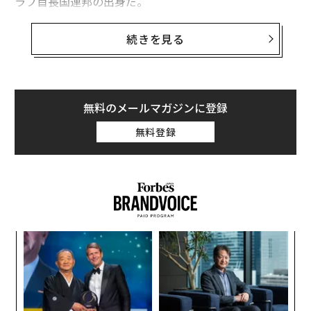
ラブ首長国連邦の出身だ。
新メンバーのうちの6人はフォーブスの世界の富豪リス
続きを見る
トに名を連ねており、その保有資産の合計は93億ドル
（約1兆3392億円。1ドル＝144円換算）と推定されてい
る。
無料のメールマガジンに登録
この中で最も多額の資産を持つのはオーストラリアのキ
無料登録
ャメロン・アダムズで、保有資産は29億ドル（約4176億
円）とされている。彼はデザインソフトの新興企業Canv
a（キャンバ）の共同創業者兼最高プロダクト責任者を
務めており、妻のリサ・ミラーとともに署名を行った。
ふたりは、共同で立ち上げた「ウェッジテイル財団」を
通じて生物の多様性の保全と再生にも取り組んでいる。
A
顧客
pa
挑
な
よっ
PA