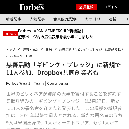
会員登録
ログイン
新着記事
人気記事
会員限定記事
カテゴリ
連載
コ
Forbes JAPAN MEMBERSHIP 新機能｜
NEWS
記事ページ内の広告表示を最小限にしました
トップ
経済・社会
北米
慈善活動「ギビング・プレッジ」に新規で11人参加
2025.05.28 14:00
慈善活動「ギビング・プレッジ」に新規で
11人参加、Dropbox共同創業者も
Forbes Wealth Team | Contributor
世界のビリオネアが資産の大半を寄付することを誓約す
る取り組みの「ギビング・プレッジ」は5月27日、新た
に11人の署名者を迎えたと発表した。この規模の新規参
加は、2021年以降で最大とされる。新たな署名者のうち
9人は米国出身で、1人がオーストラリア、もう1人がア