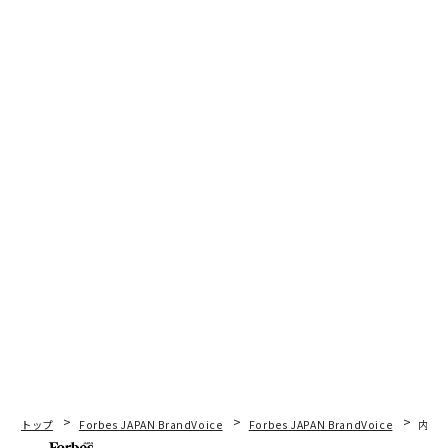
トップ
Forbes JAPAN BrandVoice
Forbes JAPAN BrandVoice
内製