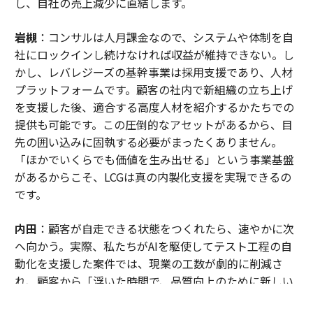
し、自社の売上減少に直結します。
岩槻
：コンサルは人月課金なので、システムや体制を自
社にロックインし続けなければ収益が維持できない。し
かし、レバレジーズの基幹事業は採用支援であり、人材
プラットフォームです。顧客の社内で新組織の立ち上げ
を支援した後、適合する高度人材を紹介するかたちでの
提供も可能です。この圧倒的なアセットがあるから、目
先の囲い込みに固執する必要がまったくありません。
「ほかでいくらでも価値を生み出せる」という事業基盤
があるからこそ、LCGは真の内製化支援を実現できるの
です。
内田
：顧客が自走できる状態をつくれたら、速やかに次
へ向かう。実際、私たちがAIを駆使してテスト工程の自
動化を支援した案件では、現業の工数が劇的に削減さ
れ、顧客から「浮いた時間で、品質向上のために新しい
アプローチを試したい」という創造的なアイデアも引き