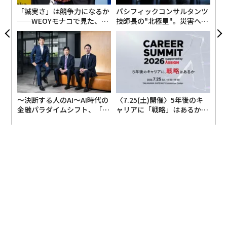
「誠実さ」は競争力になるか
パシフィックコンサルタンツ
──WEOYモナコで見た、く
技師長の"北極星"。災害への
ら寿司の経営哲学
無力感を乗り越え見つけた、
防災一筋20年の答え
〜決断する人のAI〜AI時代の
〈7.25(土)開催〉5年後のキ
金融パラダイムシフト、「超
ャリアに「戦略」はあるか。
個別化」の核心 【MUFG×ウ
トップエグゼクティブのキャ
ェルスナビ×PwC】
リアに触れる1日│CAREER S
UMMIT 2026