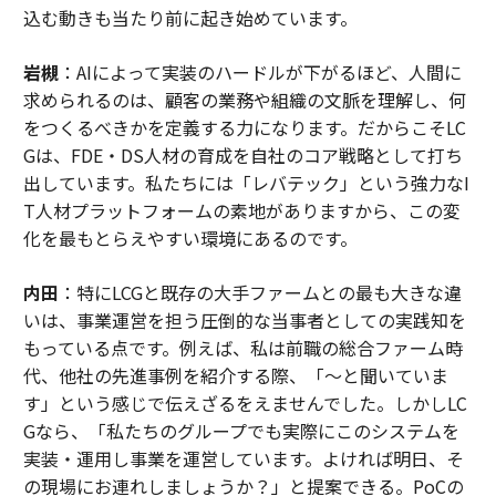
込む動きも当たり前に起き始めています。
岩槻
：AIによって実装のハードルが下がるほど、人間に
求められるのは、顧客の業務や組織の文脈を理解し、何
をつくるべきかを定義する力になります。だからこそLC
Gは、FDE・DS人材の育成を自社のコア戦略として打ち
出しています。私たちには「レバテック」という強力なI
T人材プラットフォームの素地がありますから、この変
化を最もとらえやすい環境にあるのです。
内田
：特にLCGと既存の大手ファームとの最も大きな違
いは、事業運営を担う圧倒的な当事者としての実践知を
もっている点です。例えば、私は前職の総合ファーム時
代、他社の先進事例を紹介する際、「〜と聞いていま
す」という感じで伝えざるをえませんでした。しかしLC
Gなら、「私たちのグループでも実際にこのシステムを
実装・運用し事業を運営しています。よければ明日、そ
の現場にお連れしましょうか？」と提案できる。PoCの