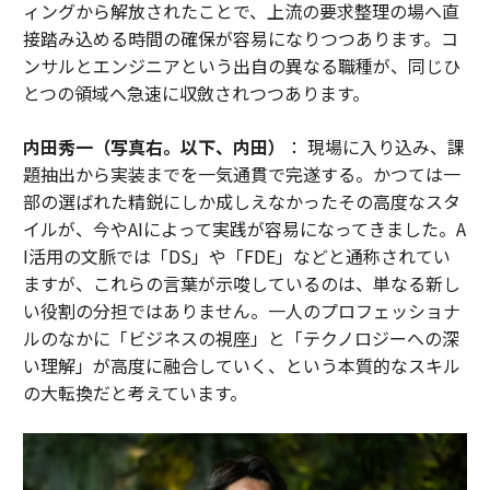
ィングから解放されたことで、上流の要求整理の場へ直
接踏み込める時間の確保が容易になりつつあります。コ
ンサルとエンジニアという出自の異なる職種が、同じひ
とつの領域へ急速に収斂されつつあります。
内田秀一（写真右。以下、内田）
： 現場に入り込み、課
題抽出から実装までを一気通貫で完遂する。かつては一
部の選ばれた精鋭にしか成しえなかったその高度なスタ
イルが、今やAIによって実践が容易になってきました。A
I活用の文脈では「DS」や「FDE」などと通称されてい
ますが、これらの言葉が示唆しているのは、単なる新し
い役割の分担ではありません。一人のプロフェッショナ
ルのなかに「ビジネスの視座」と「テクノロジーへの深
い理解」が高度に融合していく、という本質的なスキル
の大転換だと考えています。