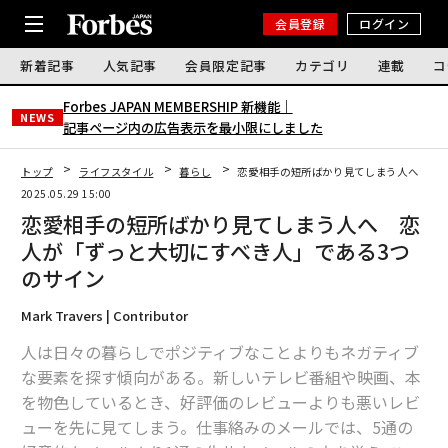
会員登録
ログイン
新着記事
人気記事
会員限定記事
カテゴリ
連載
コ
Forbes JAPAN MEMBERSHIP 新機能｜
NEWS
記事ページ内の広告表示を最小限にしました
トップ
ライフスタイル
暮らし
恋愛相手の短所ばかり見てしまう人へ 恋人
2025.05.29 15:00
恋愛相手の短所ばかり見てしまう人へ 恋
人が「ずっと大切にすべき人」である3つ
のサイン
Mark Travers | Contributor
人は日々の暮らしでポジティブなことよりもネガティブ
な要素を探す傾向がある。新しいテレビ番組や映画、本
を物色しているとき、好評価のレビューよりも悪いレビ
ューを先に見てしまう。仕事絡みのメールでは、5通の