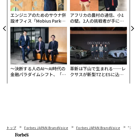
グ
エンジニアのためのサウナ併
アフリカの農村の通信、小1
設オフィス「Mobius Park」
の壁。2人の挑戦者が手にし
がオープン──タマディック
た「次なる武器」
が健康経営を徹底する理由
〜決断する人のAI〜AI時代の
革新は下山で生まれる──レ
金融パラダイムシフト、「超
クサスが新型TZとESに込め
個別化」の核心 【MUFG×ウ
た「DISCOVER」の哲学
ェルスナビ×PwC】
トップ
Forbes JAPAN BrandVoice
Forbes JAPAN BrandVoice
“泊