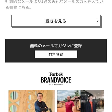
好意的なメールより1通の失礼なメールの方を覚えてい
る傾向にある。
時として、恋愛関係にもこうしたネガティブ思考が入り
続きを見る
込んでしまう。恋愛関係、あるいは恋人の長所より短所
が目につきやすい。
当然のことながら、これは人間の本能だ。自分を守るた
無料のメールマガジンに登録
めにできることは何でもしようとするDNAに根ざしてい
無料登録
る。問題は、この生存メカニズムのスイッチを切るのが
難しいということにある。つまり、危険を察知しようと
しなくてもいい時が来ることを、忘れてしまうのだ。
キ
「
か。
─
キャ
ら
“
R S
シ