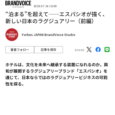
翻訳＝溝口慈子
2026.07.24 16:00
“泊まる”を超えて──エスパシオが描く、
新しい日本のラグジュアリー（前編）
2026年9月号発売中
Forbes JAPAN BrandVoice Studio
最新号の購入はこちらから
著者フォロー
記事を保存
メンバーシップに登録する
ホテルは、文化を未来へ継承する装置になれるのか。興
和が展開するラグジュアリーブランド「エスパシオ」を
通じて、日本ならではのラグジュアリービジネスの可能
性を探る。
関連記事
あなたを縛るふたつの褒め言葉、「裏の意図」を察知するには
2025年10月、名古屋城の正面にひとつの“城”が誕生し
た。あの有名な金のシャチホコこそ冠してはいないが、
「また傷つくのが怖い」からついやりがち、愛を遠ざけ孤独を招く心の境
界線の引き方3つ
石組みの壁の上に、御殿風の建築が積み重ねられたさま