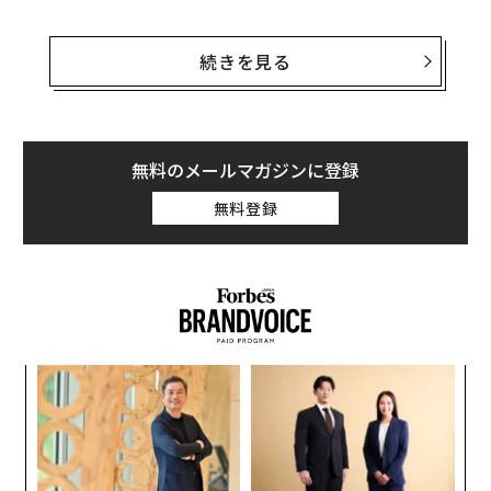
同研究所の分析によると、東京と大阪は今年に夏に世界
中の旅行者から最も注目を集める行先になるという。そ
続きを見る
の背景には、長期的な日本の通貨安（円安）がある。日
本の2都市に続き、3位にはフランスのパリが入った。
この順位付けを作成するにあたり、マスターカードは世
無料のメールマガジンに登録
界的な旅行・航空データを提供する
OAG
（オフィシャ
無料登録
ル・エアライン・ガイド）が調べた今夏（6月から9月）
の旅行予約データを分析し、前年同期のデータと比較。
その結果、旅行者の相対的な増加が見られる地域が、今
年の夏に「最も人気が高まる旅行先」となる。
ンツ
〈7
への
ャ
た、
ト
革
リア
ク
UM
た「