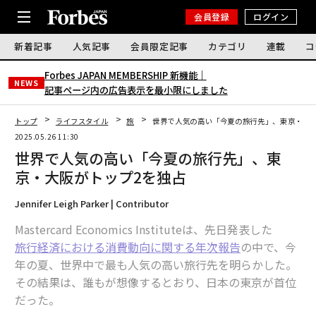
会員登録
ログイン
新着記事
人気記事
会員限定記事
カテゴリ
連載
コ
Forbes JAPAN MEMBERSHIP 新機能｜
NEWS
記事ページ内の広告表示を最小限にしました
トップ
ライフスタイル
旅
世界で人気の高い「今夏の旅行先」、東京・大阪
2025.05.26 11:30
世界で人気の高い「今夏の旅行先」、東
京・大阪がトップ2を独占
Jennifer Leigh Parker | Contributor
Mastercard Economics Instituteは、先日発表した
旅行経済における消費動向に関する年次報告
の中で、今
年の夏、世界中で最も人気の高い旅行先を明らかした。
その結果は、誰もが想像するとおり、日本の東京が首位
だった。