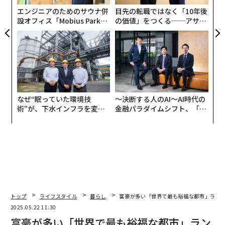
エンジニアのためのサウナ併
目先の転職ではなく「10年後
設オフィス「Mobius Park」
の価値」をつくる──アサイ
がオープン──タマディック
ンの長期伴走型支援とは
が健康経営を徹底する理由
なぜ“眠っていた環境技
〜決断する人のAI〜AI時代の
術”が、下水インフラを変え
金融パラダイムシフト、「超
たのか──産総研×月島JFE
個別化」の核心 【MUFG×ウ
アクアソリューションの10年
ェルスナビ×PwC】
トップ
ライフスタイル
暮らし
富豪が多い「世界で最も裕福な都市」ランキン
2025.05.22 11:30
富豪が多い「世界で最も裕福な都市」ラン