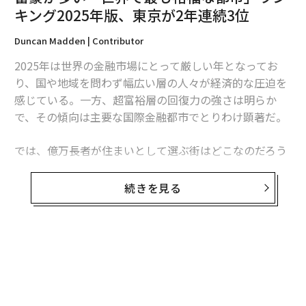
翻訳＝日下部博一
キング2025年版、東京が2年連続3位
Duncan Madden | Contributor
2026年9月号発売中
2025年は世界の金融市場にとって厳しい年となってお
り、国や地域を問わず幅広い層の人々が経済的な圧迫を
最新号の購入はこちらから
感じている。一方、超富裕層の回復力の強さは明らか
で、その傾向は主要な国際金融都市でとりわけ顕著だ。
メンバーシップに登録する
では、億万長者が住まいとして選ぶ街はどこなのだろう
か。その答えは、投資移住コンサルタントの
ヘンリー＆パートナーズ
とウェルスインテリジェンス会
続きを見る
社の
ニュー・ワールド・ウェルス
がまとめた「
世界で最も裕福な都市
」2025年版報告書を見ればわか
関連記事
る。
富豪が多い「世界で最も裕福な都市」ランキング2025年版、東京が2年連
無料のメールマガジンに登録
続3位
「世界で最も裕福」な上位10都市
無料登録
「世界最強」のパスポートランキング、従来のビザなし渡航以外の基準も
投資可能な流動資産を100万ドル（約1億4500万円）以
考慮