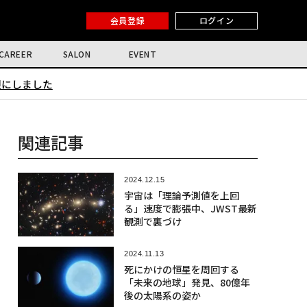
会員登録
ログイン
CAREER
SALON
EVENT
限にしました
関連記事
2024.12.15
宇宙は「理論予測値を上回
る」速度で膨張中、JWST最新
観測で裏づけ
2024.11.13
死にかけの恒星を周回する
「未来の地球」発見、80億年
後の太陽系の姿か