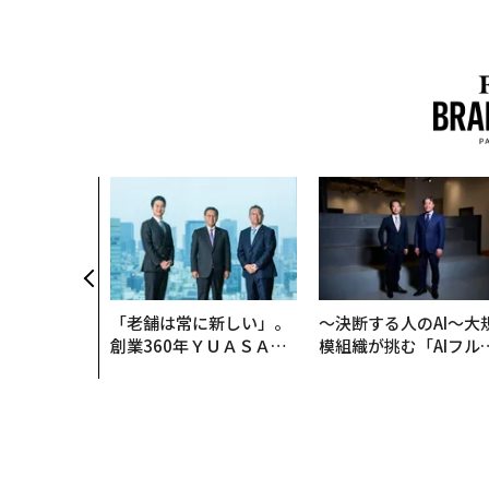
「老舗は常に新しい」。
〜決断する人のAI〜大
創業360年ＹＵＡＳＡと
模組織が挑む「AIフル
カクシンCEO田尻望が語
装」“使う”企業から“
る、AIを超える人の価値
く”企業へ【NTTドコ
ビジネス×PwC】