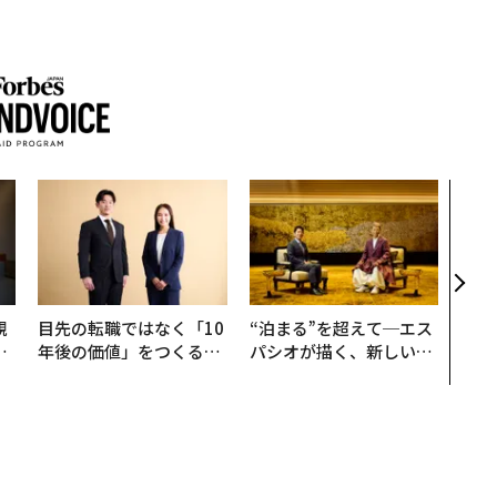
〈7
のキ
ある
ティ
る1日
T 20
規
目先の転職ではなく「10
“泊まる”を超えて─エス
実
年後の価値」をつくる─
パシオが描く、新しい日
動
─アサインの長期伴走型
本のラグジュアリー（中
モ
支援とは
編）