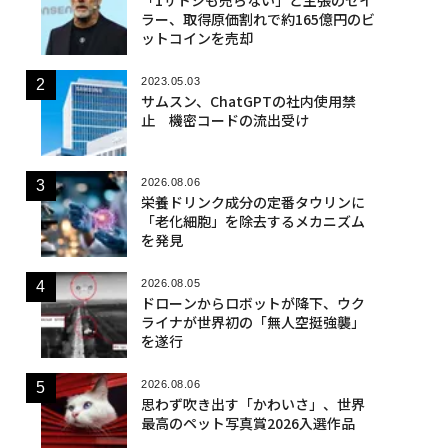
ラー、取得原価割れで約165億円のビ
ットコインを売却
2023.05.03
サムスン、ChatGPTの社内使用禁
止 機密コードの流出受け
2026.08.06
栄養ドリンク成分の定番タウリンに
「老化細胞」を除去するメカニズム
を発見
2026.08.05
ドローンからロボットが降下、ウク
ライナが世界初の「無人空挺強襲」
を遂行
2026.08.06
思わず吹き出す「かわいさ」、世界
最高のペット写真賞2026入選作品