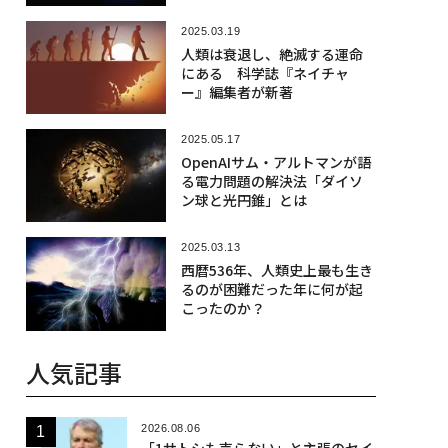
2025.03.19
人類は衰退し、絶滅する運命
にある 科学誌『ネイチャ
ー』編集者が新著
2025.05.17
OpenAIサム・アルトマンが語
る電力問題の解決法「ダイソ
ン球と光円錐」とは
2025.03.13
西暦536年、人類史上最も生き
るのが困難だった年に何が起
こったのか？
人気記事
2026.08.06
「1サトシも売らない」と主張のセイ