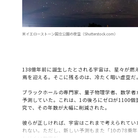
米イエローストーン国立公園の夜空（Shutterstock.com）
138億年前に誕生したとされる宇宙は、星々が燃
焉を迎える。そこに残るのは、冷たく暗い虚空だ
ブラックホールの専門家、量子物理学者、数学者か
予測していた。これは、1の後ろにゼロが1100
究で、その年数が大幅に削減された。
彼らが正しければ、宇宙はこれまで考えられてい
れない。ただし、新しい予測もまた「10の78乗