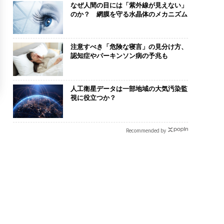
なぜ人間の目には「紫外線が見えない」
のか？ 網膜を守る水晶体のメカニズム
注意すべき「危険な寝言」の見分け方、
認知症やパーキンソン病の予兆も
人工衛星データは一部地域の大気汚染監
視に役立つか？
Recommended by