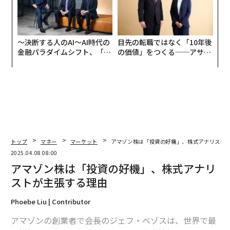
〜決断する人のAI〜AI時代の
目先の転職ではなく「10年後
金融パラダイムシフト、「超
の価値」をつくる──アサイ
個別化」の核心 【MUFG×ウ
ンの長期伴走型支援とは
ェルスナビ×PwC】
トップ
マネー
マーケット
アマゾン株は「投資の好機」、株式アナリスト
2025.04.08 08:00
アマゾン株は「投資の好機」、株式アナリ
ストが主張する理由
Phoebe Liu | Contributor
アマゾンの創業者で会長のジェフ・ベゾスは、世界で最