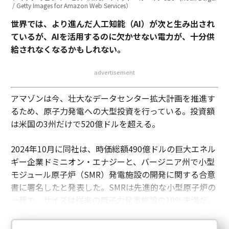
/ Getty Images for Amazon Web Services）
世界では、より進んだ人工知能（AI）が次と生み出され
ているが、AIを活用するのに欠かせない電力が、十分供
給されなくなるかもしれない。
advertisement
アマゾンは今、壮大なデータセンター拡大計画を推進す
るため、原子力発電への大型投資を行っている。投資額
は米国の3州だけで520億ドルを超える。
2024年10月に同社は、時価総額490億ドルの巨大エネル
ギー企業ドミニオン・エナジーと、バージニア州で小型
モジュール原子炉（SMR）発電施設の開発に関する合意
書に署名したと発表した。SMRは先進的な小型原子炉の
一種で、サイズは従来の原子力発電施設の10％未満だ。