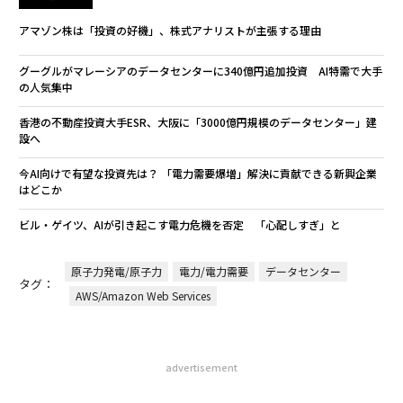
アマゾン株は「投資の好機」、株式アナリストが主張する理由
グーグルがマレーシアのデータセンターに340億円追加投資 AI特需で大手
の人気集中
香港の不動産投資大手ESR、大阪に「3000億円規模のデータセンター」建
設へ
今AI向けで有望な投資先は？ 「電力需要爆増」解決に貢献できる新興企業
はどこか
ビル・ゲイツ、AIが引き起こす電力危機を否定 「心配しすぎ」と
原子力発電/原子力
電力/電力需要
データセンター
タグ：
AWS/Amazon Web Services
advertisement