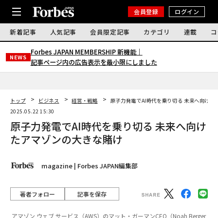
会員登録
ログイン
新着記事
人気記事
会員限定記事
カテゴリ
連載
コ
Forbes JAPAN MEMBERSHIP 新機能｜
NEWS
記事ページ内の広告表示を最小限にしました
トップ
ビジネス
経営・戦略
原子力発電でAI時代を乗り切る 未来へ向けた
2025.05.22 15:30
原子力発電でAI時代を乗り切る 未来へ向け
たアマゾンの大きな賭け
magazine | Forbes JAPAN編集部
著者フォロー
記事を保存
アマゾン ウェブ サービス（AWS）のマット・ガーマンCEO（Noah Berger