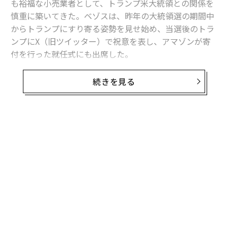
も裕福な小売業者として、トランプ米大統領との関係を
慎重に築いてきた。ベゾスは、昨年の大統領選の期間中
からトランプにすり寄る姿勢を見せ始め、当選後のトラ
ンプにX（旧ツイッター）で祝意を表し、アマゾンが寄
付を行った就任式にも出席した。
しかし、トランプ政権が4月2日に貿易相手国への相互関
続きを見る
税を発表した直後の市場で、アマゾンは明らかに「敗
者」に見える。世界最大のオンライン小売業者である同
社は、中国製品に大きく依存している。アマゾンの株価
は3日の市場で、ナスダックの下落率である6％を上回る
9％の急落となり、世界第2位の富豪であるベゾスの保有
資産は約160億ドル（約2兆3300億円）減少した。
関税が、中国からの輸入品を中心にあらゆる物のコスト
を押し上げることは明らかだ。「関税は、誰にとっても
良くないし、もちろんアマゾンにとっても良くない」
と、DAデビットソンのアナリストを務めるギル・ルリア