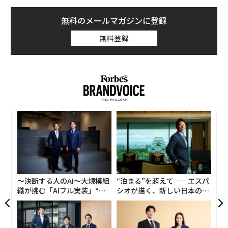
無料のメールマガジンに登録
無料登録
「
─
ら
〈7
ャ
ト
リア
〜決断する人のAI〜大規模組
“泊まる”を超えて──エスパ
UM
織が挑む「AIフル実装」“使
シオが描く、新しい日本のラ
う”企業から“動く”企業へ【N
グジュアリー（前編）
TTドコモビジネス×PwC】