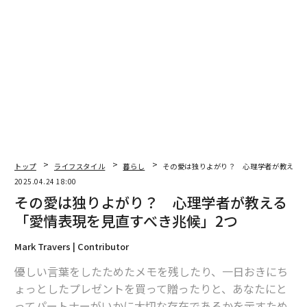
翻訳＝溝口慈子
2026年9月号発売中
最新号の購入はこちらから
メンバーシップに登録する
トップ
ライフスタイル
暮らし
その愛は独りよがり？ 心理学者が教える「
2025.04.24 18:00
その愛は独りよがり？ 心理学者が教える
「愛情表現を見直すべき兆候」2つ
関連記事
Mark Travers | Contributor
その愛は独りよがり？ 心理学者が教える「愛情表現を見直すべき兆候」2
優しい言葉をしたためたメモを残したり、一日おきにち
つ
ょっとしたプレゼントを買って贈ったりと、あなたにと
ってパートナーがいかに大切な存在であるかを示すため
2人を成長させるのに、ほぼ「投げかけられない」5つの質問