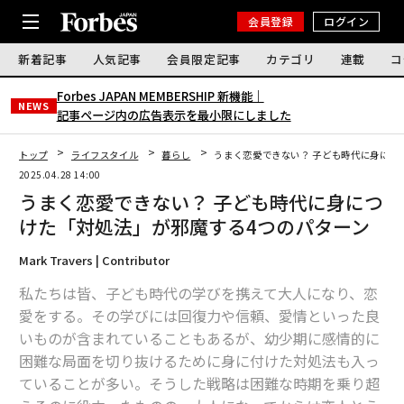
会員登録
ログイン
新着記事
人気記事
会員限定記事
カテゴリ
連載
コ
Forbes JAPAN MEMBERSHIP 新機能｜
NEWS
記事ページ内の広告表示を最小限にしました
トップ
ライフスタイル
暮らし
うまく恋愛できない？ 子ども時代に身につ
2025.04.28 14:00
うまく恋愛できない？ 子ども時代に身につ
けた「対処法」が邪魔する4つのパターン
Mark Travers | Contributor
私たちは皆、子ども時代の学びを携えて大人になり、恋
愛をする。その学びには回復力や信頼、愛情といった良
いものが含まれていることもあるが、幼少期に感情的に
困難な局面を切り抜けるために身に付けた対処法も入っ
ていることが多い。そうした戦略は困難な時期を乗り超