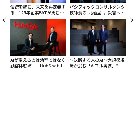
ア
伝統を礎に、未来を再定義す
パシフィックコンサルタンツ
る 125年企業BATが挑むス
技師長の"北極星"。災害への
モークレスな未来
無力感を乗り越え見つけた、
防災一筋20年の答え
AIが変えるのは効率ではなく
〜決断する人のAI〜大規模組
顧客体験だ──HubSpot Ja
織が挑む「AIフル実装」“使
panが語る「Grow Better」
う”企業から“動く”企業へ【N
な組織のつくり方
TTドコモビジネス×PwC】