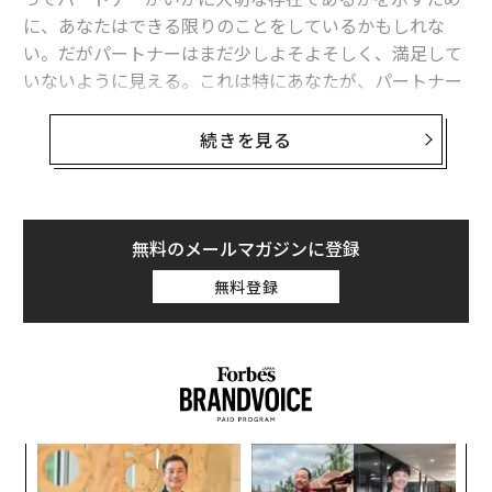
に、あなたはできる限りのことをしているかもしれな
会話をすればケンカと沈黙ばかり、パートナーとの恋愛が行き詰まったら
い。だがパートナーはまだ少しよそよそしく、満足して
自問したい3つの「思い込み」
いないように見える。これは特にあなたが、パートナー
との関係に心を傾けているときには苛立たしいことだろ
パートナーの感情を管理しようとする無意識の習慣、「感情モニタリン
グ」が人間関係を損なう3つの理由
う。
続きを見る
恋愛関係を支える真の妥協とは よくある3つの誤解と正しい実践法
なぜ自分の愛が相手に伝わらないのか。そう疑問に思う
のは当然だ。
ウェルネス/ウェルビーイング
心理学
恋愛
人間関係
無料のメールマガジンに登録
タグ：
コミュニケーション
愛は、いつも自分が意図するように相手に受け止められ
無料登録
るとは限らない、というのがその答えだ。これはお互い
のことを深く思いやりながらも、感情的なズレを感じて
いるカップルによく見られるパターンだ。原因はたいて
advertisement
い、お互いの「愛の言語」を話していないこと、少なく
とも流暢には話せていないことにある。
パ
技