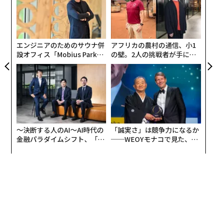
無
革
防
ク
た「
エンジニアのためのサウナ併
アフリカの農村の通信、小1
設オフィス「Mobius Park」
の壁。2人の挑戦者が手にし
がオープン──タマディック
た「次なる武器」
が健康経営を徹底する理由
〜決断する人のAI〜AI時代の
「誠実さ」は競争力になるか
金融パラダイムシフト、「超
──WEOYモナコで見た、く
個別化」の核心 【MUFG×ウ
ら寿司の経営哲学
ェルスナビ×PwC】