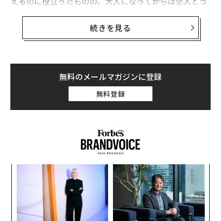
えるのに役立ったものの、大人になってからは恋人とう
まく意思疎通を図ろうとするときに妨げとなることがあ
る。
続きを見る
かつては自身の安全を守ってくれていたものが、親密さ
をゆがめ、誤解を生み、信頼を損なうこともある。対立
や愛情、感情的な弱さに対処する方法は子どもの頃に学
無料のメールマガジンに登録
んだものと同じであることが多い。
無料登録
この記事では、子ども時代に習得したサバイバル術が大
人になってからの恋愛関係に現れる可能性のある4つの
パターンと、その縛りから解放されてパートナーとの関
係を一層深く信頼できるものにする方法を紹介する。
“
シ
グ
な
術
た