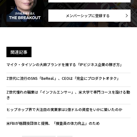
メンバーシップに登録する
関連記事
マイク・タイソンの大麻ブランドを擁する「IPビジネス企業の稼ぎ方」
Z世代に流行のSNS「BeReal.」、CEOは「完全にプロダクトオタク」
Z世代憧れの職業は「インフルエンサー」、米大学で専門コースを設ける動
き
ヒップホップ界で大注目の実業家は1億ドルの資産をいかに築いたのか
米FBIが格闘技団体と提携、「捜査員の体力向上」のため