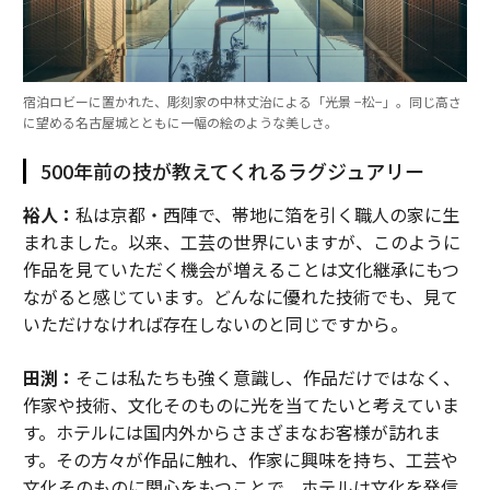
宿泊ロビーに置かれた、彫刻家の中林丈治による「光景 −松−」。同じ高さ
に望める名古屋城とともに一幅の絵のような美しさ。
500年前の技が教えてくれるラグジュアリー
裕人：
私は京都・西陣で、帯地に箔を引く職人の家に生
まれました。以来、工芸の世界にいますが、このように
作品を見ていただく機会が増えることは文化継承にもつ
ながると感じています。どんなに優れた技術でも、見て
いただけなければ存在しないのと同じですから。
田渕：
そこは私たちも強く意識し、作品だけではなく、
作家や技術、文化そのものに光を当てたいと考えていま
す。ホテルには国内外からさまざまなお客様が訪れま
す。その方々が作品に触れ、作家に興味を持ち、工芸や
文化そのものに関心をもつことで、ホテルは文化を発信