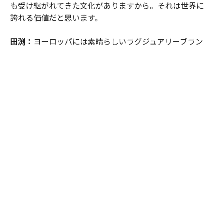
も受け継がれてきた文化がありますから。それは世界に
誇れる価値だと思います。
田渕：
ヨーロッパには素晴らしいラグジュアリーブラン
ドが数多くありますね。歴史や物語を積み重ね、その名
前自体が価値になっています。一方、日本には工芸や手
仕事があります。職人が素材と向き合い、長い時間をか
けて培ってきた技術や美意識です。
裕人：
ブランドではなく、人の営みそのものに価値があ
るということですね。
田渕：
私はそこに日本独自のラグジュアリーがあると思
っています。そして「エスパシオ」は、その価値を国内
外のお客様へ伝える場でありたい。日本の工芸やアー
ト、文化を未来へつなぐ役割を果たしていきたいと考え
ています。