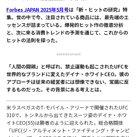
Forbes JAPAN 2025年5月号
は「新・ヒットの研究」特
集。世の中で今、注目されている商品には、最先端のエ
ッセンスが詰まっている。爆発的ヒット作の徹底分析
と、次に来る消費トレンドの予測を通じて、これからの
ヒットの法則を探った。
advertisement
「人間の闘鶏」と呼ばれ、禁止運動も起こされたUFCを
世界的なブランドに変えたデイナ・ホワイトCEO。彼の
アプローチは従来の経営者には想像できない、常識に反
するものだった。その背景にある考えとは。
米ラスベガスのT-モバイル・アリーナで開催されたUFC
310で、トンネルから出てきたスーツ姿のデイナ・ホワ
イトCEO(55)は勝者のように迎えられた。総合格闘技
「UFC(ジ・アルティメット・ファイティング・チャンピ