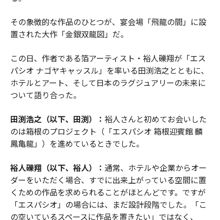
その象徴的な作品のひとつが、宴会場「飛龍の間」に設
置された大作「金銀双龍図」だ。
この日、作者である箔アーティスト・裕人礫翔が「エス
パシオ ナゴヤキャッスル」を率いる田渕浩之とともに、
ホテルとアート、そして日本のラグジュアリーの未来に
ついて語り合った。
田渕浩之（以下、田渕）：
裕人さんと初めてお会いした
のは箱根のプロジェクト（「エスパシオ 箱根迎賓館 麟
鳳亀龍」）を進めているときでした。
裕人礫翔（以下、裕人）：
通常、ホテルや企業からオー
ダーをいただく場合、すでに出来上がっている空間に置
くための作品を求められることがほとんどです。ですが
「エスパシオ」の場合には、まだ設計段階でした。「こ
の空いているスペースに作品を置きたい」ではなく、