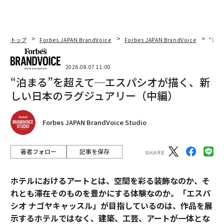
トップ
Forbes JAPAN BrandVoice
Forbes JAPAN BrandVoice
“泊
2026.08.07 11:00
“泊まる”を超えて─エスパシオが描く、新
しい日本のラグジュアリー（中編）
Forbes JAPAN BrandVoice Studio
著者フォロー
記事を保存
ホテルにおけるアートとは、空間を彩る装飾なのか、そ
れとも滞在そのものを豊かにする体験なのか。「エスパ
シオ ナゴヤキャッスル」が目指しているのは、作品を展
示するホテルではなく、建築、工芸、アートが一体とな