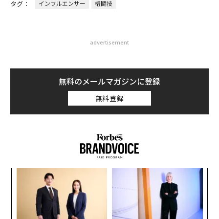
タグ：
インフルエンサー
格闘技
advertisement
無料のメールマガジンに登録
無料登録
な
術
た
内
ア
グ
実