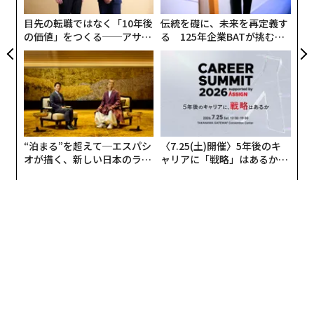
全
目先の転職ではなく「10年後
伝統を礎に、未来を再定義す
の価値」をつくる──アサイ
る 125年企業BATが挑むス
ンの長期伴走型支援とは
モークレスな未来
“泊まる”を超えて─エスパシ
〈7.25(土)開催〉5年後のキ
オが描く、新しい日本のラグ
ャリアに「戦略」はあるか。
ジュアリー（中編）
トップエグゼクティブのキャ
リアに触れる1日│CAREER S
UMMIT 2026