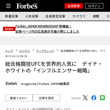
会員登録
ログイン
新着記事
人気記事
会員限定記事
カテゴリ
連載
コ
Forbes JAPAN MEMBERSHIP 新機能｜
NEWS
記事ページ内の広告表示を最小限にしました
トップ
ビジネス
マーケティング
総合格闘技UFCを世界的人気に デイナ
2025.04.14 08:30
総合格闘技UFCを世界的人気に デイナ・
ホワイトの「インフルエンサー戦略」
magazine | Forbes JAPAN編集部
著者フォロー
記事を保存
デイナ・ホワイト｜総合格闘技団体「UFC」CEO