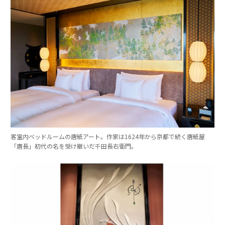
客室内ベッドルームの唐紙アート。作家は1624年から京都で続く唐紙屋
「唐長」初代の名を受け継いだ千田長右衛門。