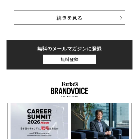
AIロボティクス企業Swiss-Mile（スイス・マイル）の共
同創業者でCEOのマルコ・ビエロニックは、昨年4月、
続きを見る
ビデオ通話でベゾスにプレゼンを行なう機会を得た際、
アマゾンが社内の会議で使用することで知られる「6ペ
ージのメモ」のフォーマットに資料をまとめて提案を行
ったと話す。
無料のメールマガジンに登録
無料登録
「ベゾスがとても忍耐強くリラックスして話を聞いてく
れたことに驚いた」とビエロニックは語る。この通話は
30分の予定だったが、実際には1時間に及んだという。
ア
の
た
「
─
ら