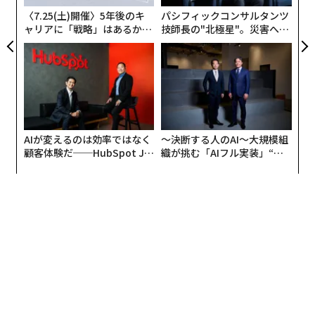
〈7.25(土)開催〉5年後のキ
パシフィックコンサルタンツ
ャリアに「戦略」はあるか。
技師長の"北極星"。災害への
トップエグゼクティブのキャ
無力感を乗り越え見つけた、
リアに触れる1日│CAREER S
防災一筋20年の答え
UMMIT 2026
AIが変えるのは効率ではなく
〜決断する人のAI〜大規模組
顧客体験だ──HubSpot Ja
織が挑む「AIフル実装」“使
panが語る「Grow Better」
う”企業から“動く”企業へ【N
な組織のつくり方
TTドコモビジネス×PwC】