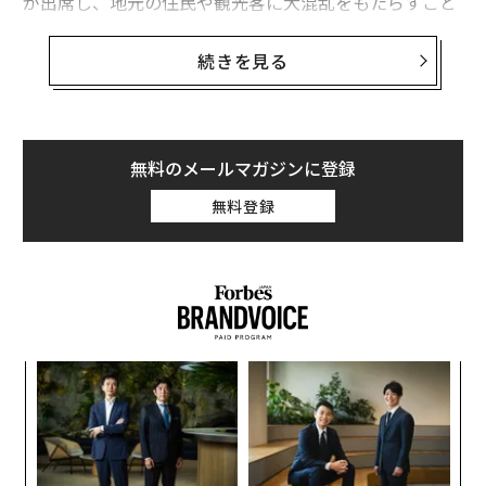
が出席し、地元の住民や観光客に大混乱をもたらすこと
になるという説を「フェイクニュース」だと非難してい
る。
続きを見る
ヴェネツィア市は29日の声明で、ベゾスとサンチェスの
結婚式は招待客の規模を200人程度に制限して行われる
予定で、市民や観光客に「一切の混乱をもたらすことな
無料のメールマガジンに登録
く開催される」と発表した。
無料登録
同市は結婚式の日付を明らかにしていないが、報道によ
ると地元当局は6月24日から26日までの3日間にわたって
祝賀行事が行われることを確認したとされている。
エ
設オ
が
A
が
顧客
pa