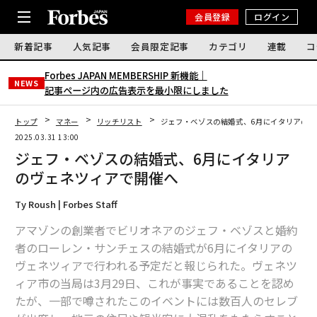
会員登録
ログイン
新着記事
人気記事
会員限定記事
カテゴリ
連載
コ
Forbes JAPAN MEMBERSHIP 新機能｜
NEWS
記事ページ内の広告表示を最小限にしました
トップ
マネー
リッチリスト
ジェフ・ベゾスの結婚式、6月にイタリアのヴ
2025.03.31 13:00
ジェフ・ベゾスの結婚式、6月にイタリア
のヴェネツィアで開催へ
Ty Roush | Forbes Staff
アマゾンの創業者でビリオネアのジェフ・ベゾスと婚約
者のローレン・サンチェスの結婚式が6月にイタリアの
ヴェネツィアで行われる予定だと報じられた。ヴェネツ
ィア市の当局は3月29日、これが事実であることを認め
たが、一部で噂されたこのイベントには数百人のセレブ