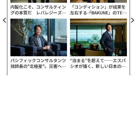
な
内製化こそ、コンサルティン
「コンディション」が成果を
グの本質だ レバレジーズが
左右する――「BAKUNE」のTEN
実践する、次世代ファームの
TIALが支える「挑戦者の明
全貌
日」
パシフィックコンサルタンツ
“泊まる”を超えて──エスパ
技師長の"北極星"。災害への
シオが描く、新しい日本のラ
無力感を乗り越え見つけた、
グジュアリー（前編）
防災一筋20年の答え