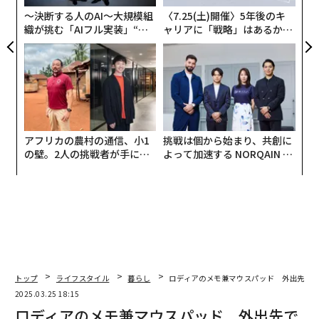
全
〜決断する人のAI〜大規模組
〈7.25(土)開催〉5年後のキ
織が挑む「AIフル実装」“使
ャリアに「戦略」はあるか。
う”企業から“動く”企業へ【N
トップエグゼクティブのキャ
TTドコモビジネス×PwC】
リアに触れる1日│CAREER S
UMMIT 2026
アフリカの農村の通信、小1
挑戦は個から始まり、共創に
の壁。2人の挑戦者が手にし
よって加速する NORQAIN JA
た「次なる武器」
PAN 特別座談会
トップ
ライフスタイル
暮らし
ロディアのメモ兼マウスパッド 外出先での
2025.03.25 18:15
ロディアのメモ兼マウスパッド 外出先で