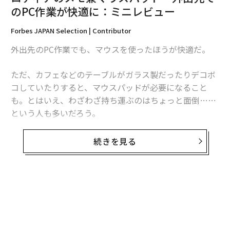
のPC作業が快適に：ミニレビュー
Forbes JAPAN Selection | Contributor
外出先のPC作業でも、マウスを使ったほうが快適だ。
生地には
完全遮光、UVカット率100％、遮熱効果のある
ただ、カフェなどのテーブルがガラス製だったりデコボ
コーティング
が施されていて、日傘として使うと熱中症
コしていたりすると、マウスパッドが必要になること
対策にも効果的。パーツからは天然素材の竹ならではの
も。とはいえ、わざわざ持ち運ぶのはちょっと面倒……
ぬくもりも感じられ、長く愛着をもって使えそうだ。
という人も多いだろう。
続きを見る