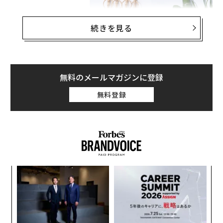
続きを見る
無料のメールマガジンに登録
無料登録
ビコーズから登場した晴雨兼用傘「
bambrella（バンブレラ）
」は、
ハンドルや親骨、石
突、ボタンなどのパーツに竹材を使用。
生地は約3本分
〜
のリサイクルペットボトルから作った再生生地「RE:PE
金
T」を採用していることが特長だ。
個
内
ェ
グ
実