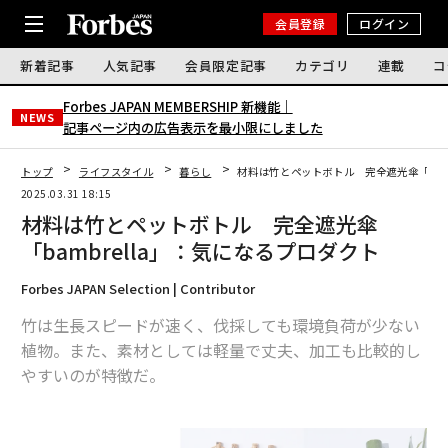
会員登録
ログイン
新着記事
人気記事
会員限定記事
カテゴリ
連載
コ
Forbes JAPAN MEMBERSHIP 新機能｜
NEWS
記事ページ内の広告表示を最小限にしました
トップ
ライフスタイル
暮らし
材料は竹とペットボトル 完全遮光傘「bam
2025.03.31 18:15
材料は竹とペットボトル 完全遮光傘
「bambrella」：気になるプロダクト
Forbes JAPAN Selection | Contributor
竹は生長スピードが速く、伐採しても環境負荷が少ない
植物。また、素材としては軽量で丈夫、加工も比較的し
やすいのが特徴だ。