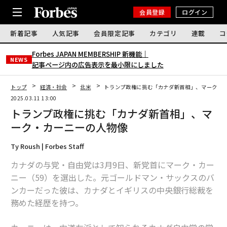
会員登録
ログイン
新着記事
人気記事
会員限定記事
カテゴリ
連載
コ
Forbes JAPAN MEMBERSHIP 新機能｜
NEWS
記事ページ内の広告表示を最小限にしました
トップ
経済・社会
北米
トランプ政権に挑む「カナダ新首相」、マーク・
2025.03.11 13:00
トランプ政権に挑む「カナダ新首相」、マ
ーク・カーニーの人物像
Ty Roush | Forbes Staff
カナダの与党・自由党は3月9日、新党首にマーク・カー
ニー（59）を選出した。元ゴールドマン・サックスのバ
ンカーだった彼は、カナダとイギリスの中央銀行総裁を
務めた経歴を持つ。