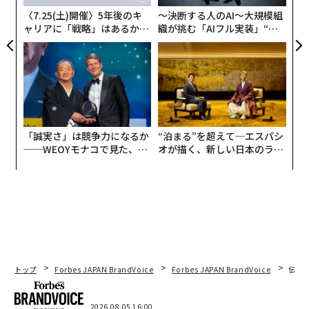
〈7.25(土)開催〉5年後のキ
〜決断する人のAI〜大規模組
ャリアに「戦略」はあるか。
織が挑む「AIフル実装」“使
トップエグゼクティブのキャ
う”企業から“動く”企業へ【N
リアに触れる1日│CAREER S
TTドコモビジネス×PwC】
UMMIT 2026
「誠実さ」は競争力になるか
“泊まる”を超えて─エスパシ
──WEOYモナコで見た、く
オが描く、新しい日本のラグ
ら寿司の経営哲学
ジュアリー（中編）
トップ
Forbes JAPAN BrandVoice
Forbes JAPAN BrandVoice
伝統
2026.08.05 16:00