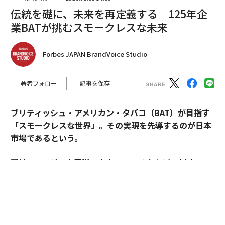
編集＝上田裕資
伝統を礎に、未来を再定義する 125年企
業BATが挑むスモークレスな未来
2026年9月号発売中
Forbes JAPAN BrandVoice Studio
最新号の購入はこちらから
著者フォロー
記事を保存
メンバーシップに登録する
ブリティッシュ・アメリカン・タバコ（BAT）が目指す
「スモークレスな世界」。その実現を先導するのが日本
市場であるという。
同社で、アジア太平洋・中東・アフリカなど50以上の
関連記事
国・地域を擁するAPMEA地域のディレクターを務めるパ
米経済は「リセッション」に向かうのか？ 注意すべき複数の指標
スカル・ムルメステールに戦略を聞いた。
米国とカナダの報復関税合戦、中国と豪州の貿易戦争の再来か
来年125周年を迎えるブリティッシュ・アメリカン・タ