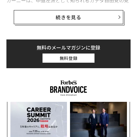
カーニーは、中道左派として知られるカナダ自由党の党
首選で、約15万2000人の登録党員のうちの約86％の支
持を獲得してトルドー首相の後任に選ばれた。1965年に
続きを見る
ノースウエスト準州フォートスミスで生まれた彼は、19
88年にハーバード大学で経済学の学士号を取得し、その
後オックスフォード大学で修士号と博士号を取得した。
無料のメールマガジンに登録
ゴールドマン・サックスで13年間勤務したカーニーは、
無料登録
ロンドンや東京、ニューヨーク、トロントを渡り歩いた
後の2003年にカナダ中央銀行の副総裁に任命された。し
かし、翌2004年には同職を離れ、カナダ財務省の上級副
大臣に就任した。
「
3
C
“
る
シ
グ