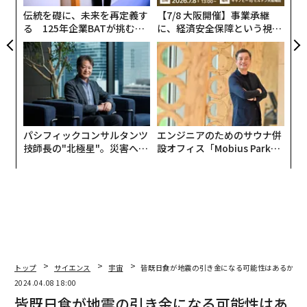
全
伝統を礎に、未来を再定義す
【7/8 大阪開催】事業承継
る 125年企業BATが挑むス
に、経済安全保障という視点
モークレスな未来
が加わるとき──経営者が問
われる新たな判断軸
パシフィックコンサルタンツ
エンジニアのためのサウナ併
技師長の"北極星"。災害への
設オフィス「Mobius Park」
無力感を乗り越え見つけた、
がオープン──タマディック
防災一筋20年の答え
が健康経営を徹底する理由
トップ
サイエンス
宇宙
皆既日食が地震の引き金になる可能性はあるか？
2024.04.08 18:00
皆既日食が地震の引き金になる可能性はあ