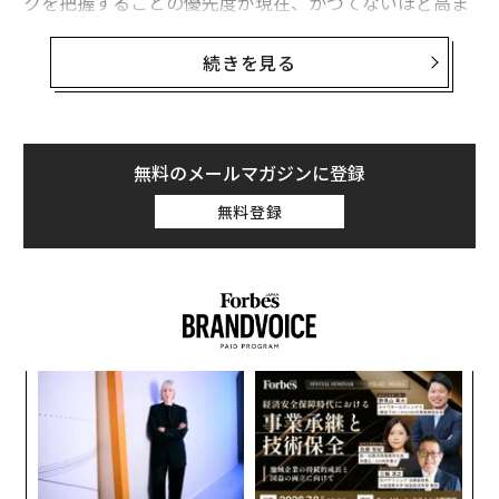
クを把握することの優先度が現在、かつてないほど高ま
っている。
続きを見る
地震の背景にある基礎科学は比較的単純だ。
地殻プレート
が移動することで蓄積されるひずみエネル
ギーが、最終的に地震の形で解放される。だが、何が地
震の引き金になるのかについては、科学者はいまだに解
無料のメールマガジンに登録
明できていない。
無料登録
影響を及ぼす要因としては、
岩石の強度
、岩石層中の
断層
や脆弱な層の存在、岩盤の力学的特性に対する
水の影響
などが挙げられる。
〜
金
個
内
ェ
グ
実