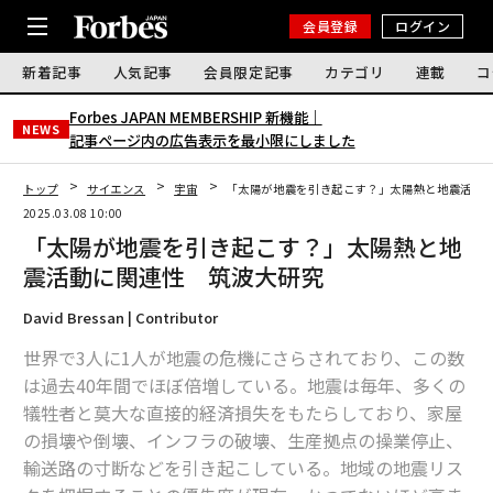
会員登録
ログイン
新着記事
人気記事
会員限定記事
カテゴリ
連載
コ
Forbes JAPAN MEMBERSHIP 新機能｜
NEWS
記事ページ内の広告表示を最小限にしました
トップ
サイエンス
宇宙
「太陽が地震を引き起こす？」太陽熱と地震活動
2025.03.08 10:00
「太陽が地震を引き起こす？」太陽熱と地
震活動に関連性 筑波大研究
David Bressan | Contributor
世界で3人に1人が地震の危機にさらされており、この数
は過去40年間でほぼ倍増している。地震は毎年、多くの
犠牲者と莫大な直接的経済損失をもたらしており、家屋
の損壊や倒壊、インフラの破壊、生産拠点の操業停止、
輸送路の寸断などを引き起こしている。地域の地震リス