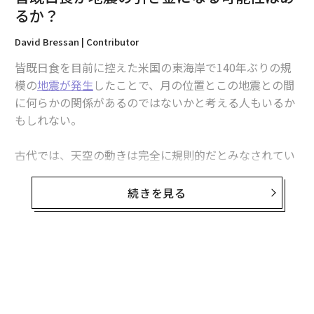
翻訳＝河原稔
るか？
David Bressan | Contributor
2026年9月号発売中
皆既日食を目前に控えた米国の東海岸で140年ぶりの規
模の
地震が発生
したことで、月の位置とこの地震との間
最新号の購入はこちらから
に何らかの関係があるのではないかと考える人もいるか
もしれない。
メンバーシップに登録する
古代では、天空の動きは完全に規則的だとみなされてい
た。星や惑星は決まった経路に沿って動き、この見かけ
上の調和に何らかの変化が生じると、その影響が地球に
続きを見る
も及ぶと考えられていた。地震を含むさまざまな自然災
害が起きるのは、月食や日食のせいだとされていた。ソ
関連記事
ーシャルメディアでは、太陽や月や他の惑星の位置に基
皆既日食が地震の引き金になる可能性はあるか？
づく、
地震や火山噴火の予言（とされているもの）
が容
無料のメールマガジンに登録
易に見つかる。それに比べ、本格的な研究はほとんど見
無料登録
地球の生命は「銀河の雪」から誕生か 謎の天体の正体とは
つからない。