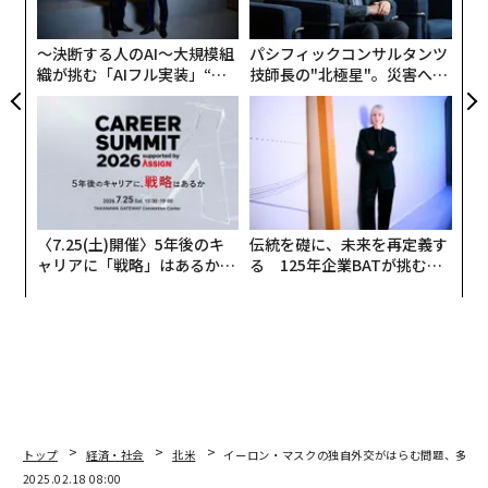
2026年9月号発売中
C
る
〜決断する人のAI〜大規模組
パシフィックコンサルタンツ
織が挑む「AIフル実装」“使
最新号の購入はこちらから
技師長の"北極星"。災害への
う”企業から“動く”企業へ【N
無力感を乗り越え見つけた、
TTドコモビジネス×PwC】
防災一筋20年の答え
メンバーシップに登録する
〈7.25(土)開催〉5年後のキ
伝統を礎に、未来を再定義す
ャリアに「戦略」はあるか。
る 125年企業BATが挑むス
関連記事
トップエグゼクティブのキャ
モークレスな未来
リアに触れる1日│CAREER S
イーロン・マスクの独自外交がはらむ問題、多くの国で「利益誘導」する
UMMIT 2026
懸念
マスク主導の米政府職員解雇で、米経済と市場のリスク増大 エコノミス
トが警告
トランプ政権、ウクライナ避難民24万人の在留資格を剥奪か 早ければ4月
トップ
経済・社会
北米
イーロン・マスクの独自外交がはらむ問題、多く
にも
2025.02.18 08:00