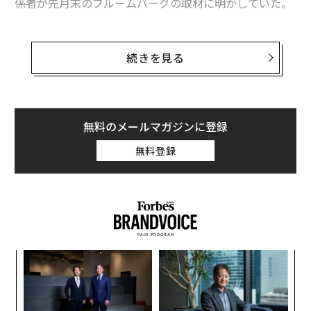
係者が先月末のブルームバーグの取材に明かしていた。
この動きを巡っては、マスクがトランプ政権に深く関与
していることから、利益相反の懸念が持ち上がってい
続きを見る
る。さらに、この通信システムの改修にあたっては、ベ
ライゾンが24億ドル（約3570億円）規模の15年契約を
結び、老朽化した銅線を高速の光ファイバー網に置き換
える計画が進行中であることが、考慮されていないよう
無料のメールマガジンに登録
だ。
無料登録
ブルームバーグによると、FAAに派遣されたスペースXの
エンジニアは、マスクの指示により、数千台のスターリ
ンクの端末を設置すると職員に伝えたという。
内
編集＝上田裕資
グ
実
「
全
3