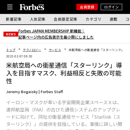
会員登録
ログイン
新着記事
人気記事
会員限定記事
カテゴリ
連載
コ
Forbes JAPAN MEMBERSHIP 新機能｜
NEWS
記事ページ内の広告表示を最小限にしました
トップ
テクノロジー
サービス
米航空局への衛星通信「スターリンク」導
2025.03.07 09:30
米航空局への衛星通信「スターリンク」導
入を目指すマスク、利益相反と失敗の可能
性
Jeremy Bogaisky | Forbes Staff
イーロン・マスクが率いる宇宙開発企業スペースＸは、
連邦航空局（FAA）の古びた通信システムのアップグレ
ードに向けて、同社の衛星通信サービス「Starlink（ス
ターリンク）」の提供を目指している。事情に詳しい関