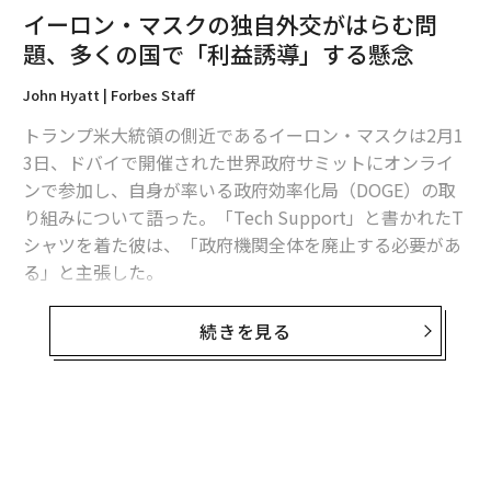
iPhoneで衛星通信「スターリンク」網が利用可能に、米国
イーロン・マスクの独自外交がはらむ問
題、多くの国で「利益誘導」する懸念
マスクの「コスト削減部隊」に怯える米国防総省、AI計画も再編中
John Hyatt | Forbes Staff
イーロン・マスク
SpaceX/スペースX
アメリカ
飛行機
トランプ米大統領の側近であるイーロン・マスクは2月1
タグ：
Starlink/スターリンク
衛星通信
政府効率化省/DOGE
3日、ドバイで開催された世界政府サミットにオンライ
ンで参加し、自身が率いる政府効率化局（DOGE）の取
り組みについて語った。「Tech Support」と書かれたT
advertisement
シャツを着た彼は、「政府機関全体を廃止する必要があ
る」と主張した。
イベントでマスクは、アラブ首長国連邦（UAE）のオマ
続きを見る
ール・アル・オラマ人工知能（AI）担当大臣とともに、
自身が率いるトンネル掘削企業「ザ・ボーリング・カン
パニー」がドバイで地下ループを建設すると発表した。
「このトンネルは、ドバイで最も人口密度の高い地域を
カバーし、人々の移動をシームレスにする」と同大臣は