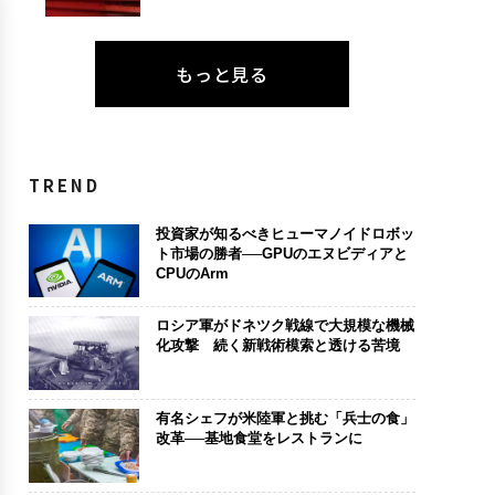
もっと見る
TREND
投資家が知るべきヒューマノイドロボッ
ト市場の勝者──GPUのエヌビディアと
CPUのArm
ロシア軍がドネツク戦線で大規模な機械
化攻撃 続く新戦術模索と透ける苦境
有名シェフが米陸軍と挑む「兵士の食」
改革──基地食堂をレストランに