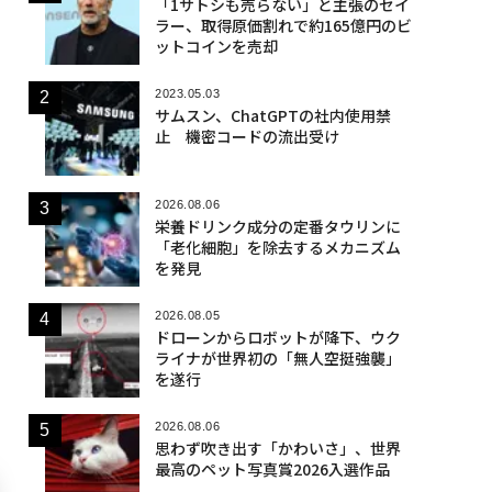
「1サトシも売らない」と主張のセイ
ラー、取得原価割れで約165億円のビ
ットコインを売却
2023.05.03
サムスン、ChatGPTの社内使用禁
止 機密コードの流出受け
2026.08.06
栄養ドリンク成分の定番タウリンに
「老化細胞」を除去するメカニズム
を発見
2026.08.05
ドローンからロボットが降下、ウク
ライナが世界初の「無人空挺強襲」
を遂行
2026.08.06
思わず吹き出す「かわいさ」、世界
最高のペット写真賞2026入選作品