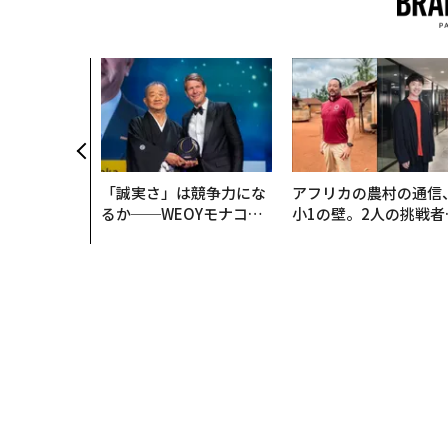
「誠実さ」は競争力にな
アフリカの農村の通信
るか──WEOYモナコで
小1の壁。2人の挑戦者
見た、くら寿司の経営哲
手にした「次なる武器
学