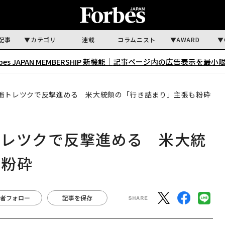
記事
カテゴリ
連載
コラムニスト
AWARD
rbes JAPAN MEMBERSHIP 新機能｜
記事ページ内の広告表示を最小
衝トレツクで反撃進める 米大統領の「行き詰まり」主張も粉砕
トレツクで反撃進める 米大統
も粉砕
者フォロー
記事を保存