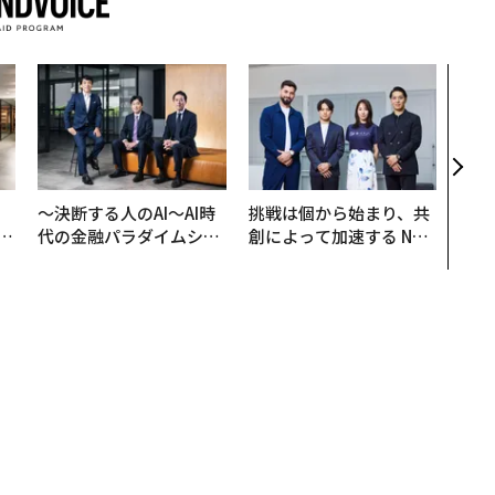
〈7
のキ
ある
ティ
る1日
T 20
、
〜決断する人のAI〜AI時
挑戦は個から始まり、共
が
代の金融パラダイムシフ
創によって加速する NOR
」
ト、「超個別化」の核心
QAIN JAPAN 特別座談会
【MUFG×ウェルスナビ
×PwC】