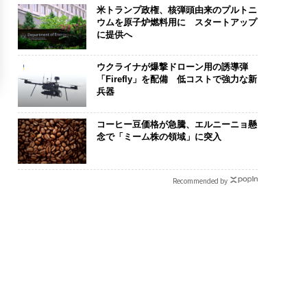
米トランプ政権、核弾頭由来のプルトニ
ウムを原子炉燃料用に スタートアップ
に提供へ
ウクライナが爆撃ドローン用の誘導弾
「Firefly」を配備 低コストで強力な新
兵器
コーヒー豆価格が急騰、エルニーニョ懸
念で「ミーム株の領域」に突入
Recommended by