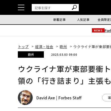
新着記事
人気記事
会員限定
Fo
NEWS
トップ
経済・社会
欧州
ウクライナ軍が東部要
欧州
2025.03.03 09:00
ウクライナ軍が東部要衝
領の「行き詰まり」主張
David Axe | Forbes Staff
著