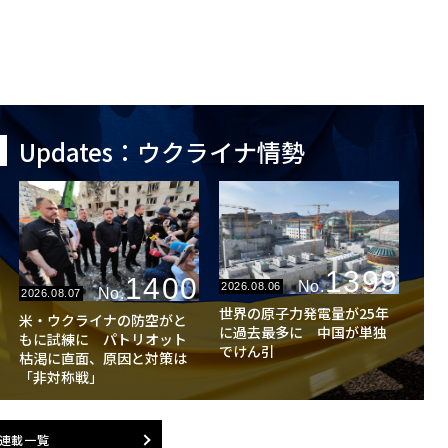
Updates：ウクライナ情勢
1399
1400
No.
2026.08.06
No.
2026.08.07
世界の原子力発電量が25年
米・ウクライナの防空がと
に過去最多に 中国が単独
もに試練に パトリオット
でけん引
枯渇に直面、原因と対策は
「非対称戦」
連載一覧