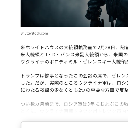
Shutterstock.com
米ホワイトハウスの大統領執務室で2月28日、記
米大統領とJ・D・バンス米副大統領から、米国
ウクライナのボロディミル・ゼレンスキー大統領
トランプは惨事となったこの会談の席で、ゼレン
した。だが、実際のところウクライナ軍は、ロシア
にわたる戦線の少なくとも2つの重要な方面で反
つい数カ月前まで、ロシア軍は3年におよぶこの
とくに、ウクライナ東部ドネツク州トレツク市内