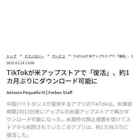
2026年9月号発売中
最新号の購入はこちらから
メンバーシップに登録する
トップ
テクノロジー
サービス
TikTokが米アップストアで「復活」、約
2025.02.14 16:00
TikTokが米アップストアで「復活」、約1
カ月ぶりにダウンロード可能に
Antonio Pequeño IV | Forbes Staff
関連記事
中国バイトダンスが提供するアプリのTikTokは、米東部
TikTokが米アップストアで「復活」、約1カ月ぶりにダウンロード可能に
時間2月13日夜にアップルの米国アップストアで再びダ
ウンロード可能になった。米政府の禁止措置を受けてス
トランプ政権、米国永住権を約7億円で販売 新たなビザ「ゴールドカー
ド」発行
トアから削除されていたこのアプリは、約1カ月ぶりに
復活した。
TikTokの「有力買い手候補」に浮上したのは？ 中にはYouTuberの名前