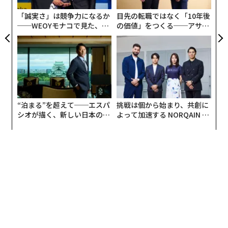
な
「誠実さ」は競争力になるか
目先の転職ではなく「10年後
──WEOYモナコで見た、く
の価値」をつくる──アサイ
ら寿司の経営哲学
ンの長期伴走型支援とは
“泊まる”を超えて──エスパ
挑戦は個から始まり、共創に
シオが描く、新しい日本のラ
よって加速する NORQAIN JA
グジュアリー（前編）
PAN 特別座談会
編集＝上田裕資