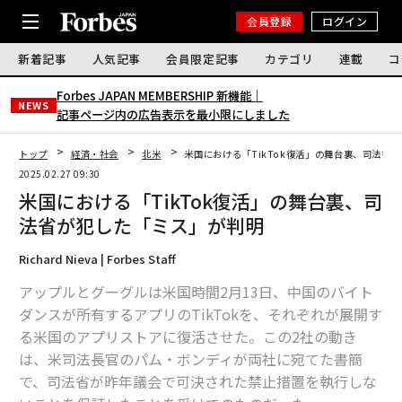
会員登録
ログイン
新着記事
人気記事
会員限定記事
カテゴリ
連載
コ
Forbes JAPAN MEMBERSHIP 新機能｜
NEWS
記事ページ内の広告表示を最小限にしました
トップ
経済・社会
北米
米国における「TikTok復活」の舞台裏、司法省
2025.02.27 09:30
米国における「TikTok復活」の舞台裏、司
法省が犯した「ミス」が判明
Richard Nieva | Forbes Staff
アップルとグーグルは米国時間2月13日、中国のバイト
ダンスが所有するアプリのTikTokを、それぞれが展開す
る米国のアプリストアに復活させた。この2社の動き
は、米司法長官のパム・ボンディが両社に宛てた書簡
で、司法省が昨年議会で可決された禁止措置を執行しな