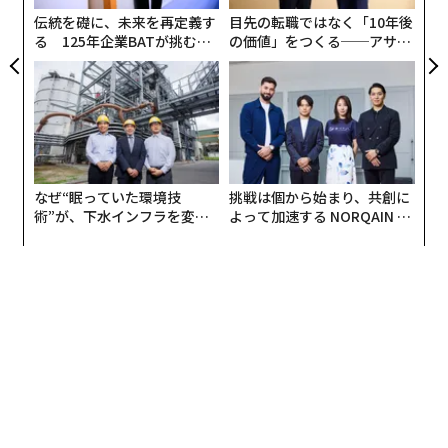
伝統を礎に、未来を再定義す
目先の転職ではなく「10年後
る 125年企業BATが挑むス
の価値」をつくる──アサイ
モークレスな未来
ンの長期伴走型支援とは
なぜ“眠っていた環境技
挑戦は個から始まり、共創に
術”が、下水インフラを変え
よって加速する NORQAIN JA
たのか──産総研×月島JFE
PAN 特別座談会
アクアソリューションの10年
編集＝上田裕資