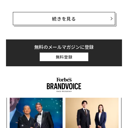
も
TikTokは現在、米国においてアップルのアップストアと
マスク主導の米政府職員解雇で、米経済と市場のリスク増大 エコノミス
グーグルのGoogle Playストアの両方で利用可能になっ
続きを見る
トが警告
ている。ブルームバーグによると、アップルは司法省か
らの書簡を受け取った後に、TikTokの配信を再開したと
中国バイトダンス、1枚の写真からリアルな動画を生成するAI「OmniHuma
n」を発表
いう。
無料のメールマガジンに登録
SNS/ソーシャルメディア
イーロン・マスク
アップルは、米国で施行された禁止法を受けて、グーグ
無料登録
タグ：
ドナルド・トランプ
TikTok
中国
アメリカ
ルと並んでストアからTikTokを削除していた。
ByteDance/バイトダンス
advertisement
内
グ
実
A
全
顧客
pa