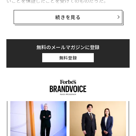
いことを保証したことを受けてのものだった。
しかし、その舞台裏では、より込み入ったプロセスが行
続きを見る
われていた。
事情に詳しい2人の関係者は、アップルとグーグルが司
法省からの最初の書簡の指示に従うことができなかった
無料のメールマガジンに登録
とフォーブスに語った。そのため、両社は2通目の書簡
無料登録
を待たなければならかったという。最初の書簡はボンデ
ィではない別の人物から送られたもので、法的に不十分
だったとされる。
A
顧客
pa
「
な
─
ら