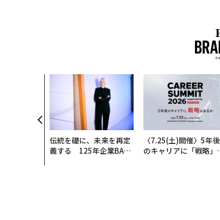
伝統を礎に、未来を再定
〈7.25(土)開催〉5年後
義する 125年企業BAT
のキャリアに「戦略」
が挑むスモークレスな未
あるか。トップエグゼ
来
ティブのキャリアに触
る1日│CAREER SUMM
T 2026