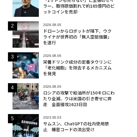
ラー、取得原価割れで約165億円のビ
ットコインを売却
2026.08.05
ドローンからロボットが降下、ウク
ライナが世界初の「無人空挺強襲」
を遂行
2026.08.06
栄養ドリンク成分の定番タウリンに
「老化細胞」を除去するメカニズム
を発見
2026.08.05
ロシアの攻撃で給油所が150キロにわ
たり全滅、ウは米国の引き寄せに奔
走 全面侵攻1623日目
2023.05.03
サムスン、ChatGPTの社内使用禁
止 機密コードの流出受け