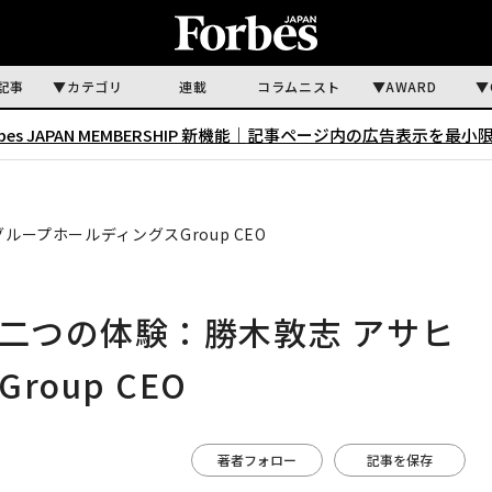
記事
カテゴリ
連載
コラムニスト
AWARD
rbes JAPAN MEMBERSHIP 新機能｜
記事ページ内の広告表示を最小
ープホールディングスGroup CEO
だ二つの体験：勝木敦志 アサヒ
oup CEO
著者フォロー
記事を保存