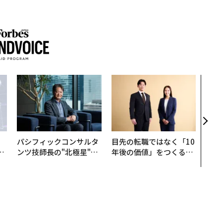
挑戦
創に
QAI
パシフィックコンサルタ
目先の転職ではなく「10
は
ンツ技師長の"北極星"。
年後の価値」をつくる─
ク
災害への無力感を乗り越
─アサインの長期伴走型
れ
え見つけた、防災一筋20
支援とは
I
年の答え