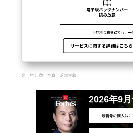
文＝村上 敬 写真＝苅部太郎
2026年9
最新号の購入はこ