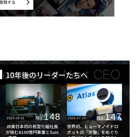
登録する
10年後のリーダーたちへ
148
147
No.
No.
2026.08.01
2026.07.23
JR東日本初の民営化組社長
世界初、ヒューマノイドロ
が挑む6100億円事業とSuic
ボットの「労働」をめぐり