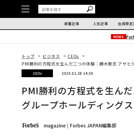
新着記事
人気記事
会員限定
Fo
NEWS
トップ
ビジネス
CEOs
PMI勝利の方程式を生んだ二つの体験：勝木敦志 アサヒグル
CEOs
2025.02.28 14:30
PMI勝利の方程式を生ん
グループホールディングスGr
magazine | Forbes JAPAN編集部