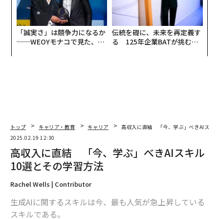
「誠実さ」は競争力になるか
伝統を礎に、未来を再定義す
──WEOYモナコで見た、く
る 125年企業BATが挑むス
ら寿司の経営哲学
モークレスな未来
トップ
キャリア・教育
キャリア
高収入に直結 「今、学ぶ」べきAIスキ
2025.02.19 12:30
高収入に直結 「今、学ぶ」べきAIスキル
10選とその学習方法
Rachel Wells | Contributor
生成AIに関するスキルは今、最も人気が急上昇している
スキルである。