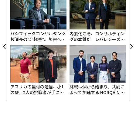
か。
金
キャ
個
革
R S
ェ
ク
た「
パシフィックコンサルタンツ
内製化こそ、コンサルティン
技師長の"北極星"。災害への
グの本質だ レバレジーズが
無力感を乗り越え見つけた、
実践する、次世代ファームの
防災一筋20年の答え
全貌
アフリカの農村の通信、小1
挑戦は個から始まり、共創に
の壁。2人の挑戦者が手にし
よって加速する NORQAIN JA
た「次なる武器」
PAN 特別座談会