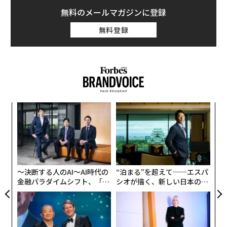
無料のメールマガジンに登録
無料登録
創業
挑
シン
よっ
超え
PA
“
オ
ジ
〜決断する人のAI〜AI時代の
“泊まる”を超えて──エスパ
金融パラダイムシフト、「超
シオが描く、新しい日本のラ
個別化」の核心 【MUFG×ウ
グジュアリー（前編）
ェルスナビ×PwC】