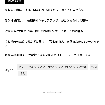
関連記事
高収入に直結 「今、学ぶ」べきAIスキル10選とその学習方法
新入社員向け、「長期的なキャリアアップ」が見込める4つの職種
対立するZ世代と企業、働く若者の45％が「不満」との調査も
今と将来のために働かずに稼ぐ、「受動的収入」を得るための7つのアイデ
ア
最高年収3100万円が期待できるスキルとリモートワーク10選 米国
キャリア/キャリアアップ/キャリアパス/キャリア戦略
転職
タグ：
収入
advertisement