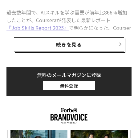
過去数年間で、AIスキルを学ぶ需要が前年比866％増加
したことが、Courseraが発表した最新レポート
『Job Skills Report 2025』
で明らかになった。Courser
aのアナリストによれば、過去1年間における学習者（会
社員、学生、求職者）の受講パターンを調査した結果、
続きを見る
AIコースに対する需要がそれぞれ1100％、500％、160
0％急増したという。
しかし、このAIスキルの人気が急上昇した背景には何が
無料のメールマガジンに登録
あるのだろうか？ なぜAIスキルを学べるコースは人気
無料登録
なのだろうか？
キ
〜