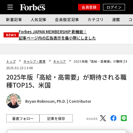
会員登録
ログイン
新着記事
人気記事
会員限定記事
カテゴリ
連載
コ
Forbes JAPAN MEMBERSHIP 新機能｜
NEWS
記事ページ内の広告表示を最小限にしました
トップ
キャリア・教育
キャリア
2025年版「高給・高需要」が期待される
2025.02.23 13:00
2025年版「高給・高需要」が期待される職
種TOP15、米国
Bryan Robinson, Ph.D. | Contributor
著者フォロー
記事を保存