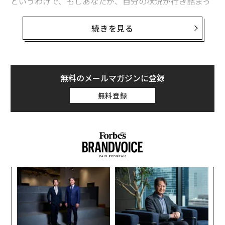
というわけで、もしあなたが、自分の状況が行き詰まっ
ているとか、不確実だと感じているならば、それはあな
ただけのことではない。
続きを見る
キャリア専門のコーチである筆者は、人々にいつもこう
話している。初めての就職については、お金を稼ぐこと
ばかり考えず、キャリアのスタート地点だととらえよ
無料のメールマガジンに登録
う。新入社員時代は、仕事のコツを覚え、新しい扉を開
無料登録
いてくれる人たちに出会い、その先に待ち受けている未
来の基礎を築くときだ。
“
シ
グ
内
グ
実