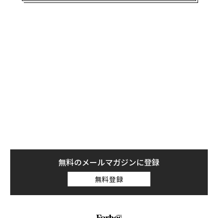
か探していない人は、米労働統計局が発表するデータに
一喜一憂してしまうことだろう。
無料のメールマガジンに登録
無料登録
パ
技
無
ア
防
の
た
「誠実さ」は競争力になるか
挑戦は個から始まり、共創に
──WEOYモナコで見た、く
よって加速する NORQAIN JA
ら寿司の経営哲学
PAN 特別座談会