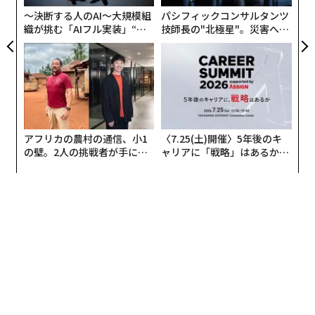
全
〜決断する人のAI〜大規模組
パシフィックコンサルタンツ
織が挑む「AIフル実装」“使
技師長の"北極星"。災害への
う”企業から“動く”企業へ【N
無力感を乗り越え見つけた、
TTドコモビジネス×PwC】
防災一筋20年の答え
アフリカの農村の通信、小1
〈7.25(土)開催〉5年後のキ
の壁。2人の挑戦者が手にし
ャリアに「戦略」はあるか。
た「次なる武器」
トップエグゼクティブのキャ
リアに触れる1日│CAREER S
UMMIT 2026
翻訳＝遠藤康子/ガリレオ