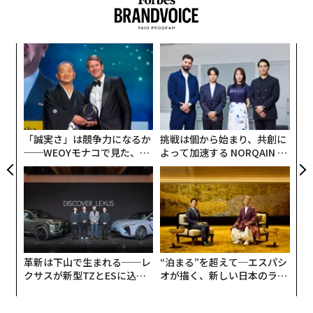
革新は下山で生まれる──レ
“泊まる”を超えて─エスパシ
クサスが新型TZとESに込め
オが描く、新しい日本のラグ
た「DISCOVER」の哲学
ジュアリー（中編）
翻訳＝江津拓哉
2026年9月号発売中
最新号の購入はこちらから