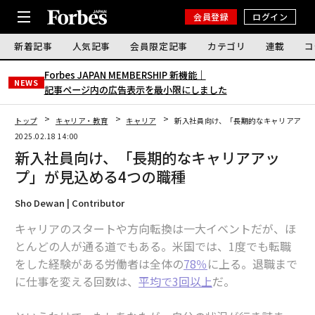
会員登録
ログイン
新着記事
人気記事
会員限定記事
カテゴリ
連載
コ
Forbes JAPAN MEMBERSHIP 新機能｜
NEWS
記事ページ内の広告表示を最小限にしました
トップ
キャリア・教育
キャリア
新入社員向け、「長期的なキャリアアップ
2025.02.18 14:00
新入社員向け、「長期的なキャリアアッ
プ」が見込める4つの職種
Sho Dewan | Contributor
キャリアのスタートや方向転換は一大イベントだが、ほ
とんどの人が通る道でもある。米国では、1度でも転職
をした経験がある労働者は全体の
78％
に上る。退職まで
に仕事を変える回数は、
平均で3回以上
だ。