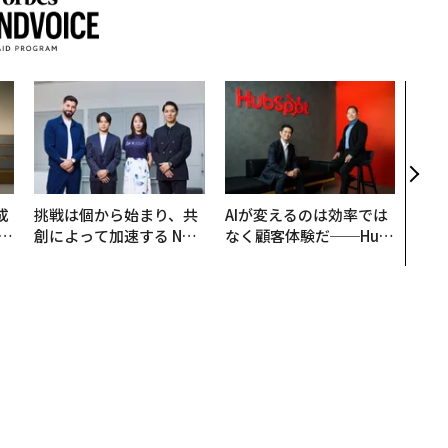
内製
ィン
ジー
代フ
成
挑戦は個から始まり、共
AIが変えるのは効率では
創によって加速する NOR
なく顧客体験だ──Hub
る
QAIN JAPAN 特別座談会
Spot Japanが語る「Gr
ow Better」な組織のつ
くり方