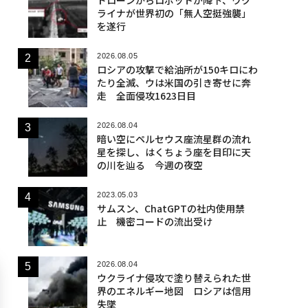
ライナが世界初の「無人空挺強襲」
を遂行
2026.08.05
ロシアの攻撃で給油所が150キロにわ
たり全滅、ウは米国の引き寄せに奔
走 全面侵攻1623日目
2026.08.04
暗い空にペルセウス座流星群の流れ
星を探し、はくちょう座を目印に天
の川を辿る 今週の夜空
2023.05.03
サムスン、ChatGPTの社内使用禁
止 機密コードの流出受け
2026.08.04
ウクライナ侵攻で塗り替えられた世
界のエネルギー地図 ロシアは信用
失墜