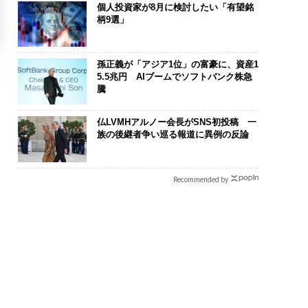
個人投資家が8月に検討したい「有望銘
柄9選」
孫正義が「アジア1位」の富豪に、資産1
5.5兆円 AIブームでソフトバンク株急
騰
仏LVMHアルノー会長がSNS初投稿 一
族の後継者争い巡る報道に異例の反論
Recommended by