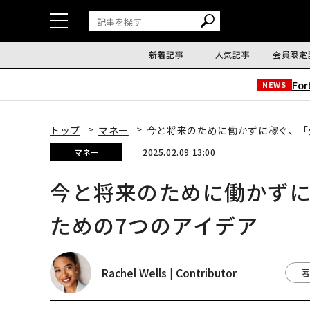
新着記事
人気記事
会員限定
Fo
NEWS
トップ
マネー
今と将来のために働かずに稼ぐ、「
マネー
2025.02.09 13:00
今と将来のために働かず
ための7つのアイデア
Rachel Wells | Contributor
著