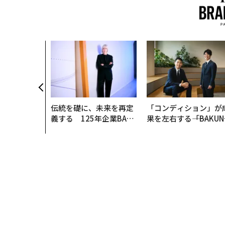
伝統を礎に、未来を再定
「コンディション」が
義する 125年企業BAT
果を左右する――「BAKUN
が挑むスモークレスな未
E」のTENTIALが支え
来
「挑戦者の明日」