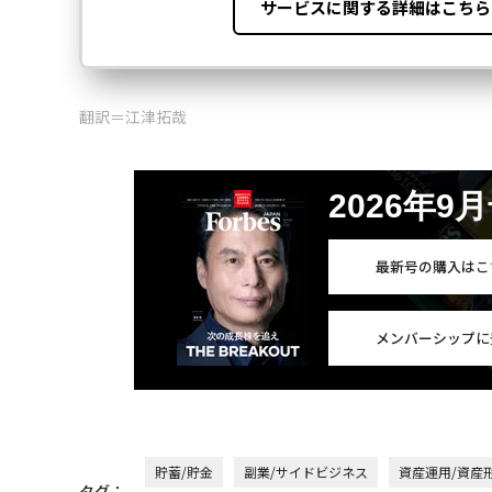
翻訳＝江津拓哉
2026年9
最新号の購入はこ
メンバーシップに
貯蓄/貯金
副業/サイドビジネス
資産運用/資産
タグ：