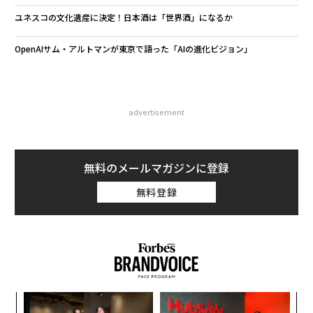
ユネスコの文化遺産に決定！日本酒は「世界酒」になるか
OpenAIサム・アルトマンが東京で語った「AIの進化ビジョン」
advertisement
無料のメールマガジンに登録
無料登録
パシ
ソ