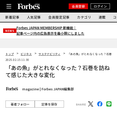
会員登録
ログイン
新着記事
人気記事
会員限定記事
カテゴリ
連載
コ
Forbes JAPAN MEMBERSHIP 新機能｜
NEWS
記事ページ内の広告表示を最小限にしました
トップ
ビジネス
サステナビリティ
「あの魚」がとれなくなった？石巻を
2025.02.15 11:30
「あの魚」がとれなくなった？石巻を訪ね
て感じた大きな変化
magazine | Forbes JAPAN編集部
著者フォロー
記事を保存