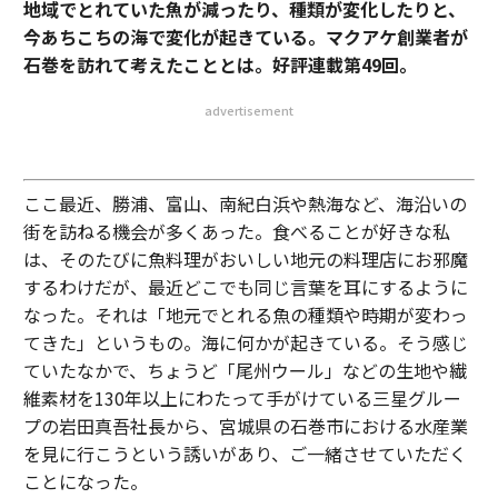
地域でとれていた魚が減ったり、種類が変化したりと、
今あちこちの海で変化が起きている。マクアケ創業者が
石巻を訪れて考えたこととは。好評連載第49回。
advertisement
ここ最近、勝浦、富山、南紀白浜や熱海など、海沿いの
街を訪ねる機会が多くあった。食べることが好きな私
は、そのたびに魚料理がおいしい地元の料理店にお邪魔
するわけだが、最近どこでも同じ言葉を耳にするように
なった。それは「地元でとれる魚の種類や時期が変わっ
てきた」というもの。海に何かが起きている。そう感じ
ていたなかで、ちょうど「尾州ウール」などの生地や繊
維素材を130年以上にわたって手がけている三星グルー
プの岩田真吾社長から、宮城県の石巻市における水産業
を見に行こうという誘いがあり、ご一緒させていただく
ことになった。