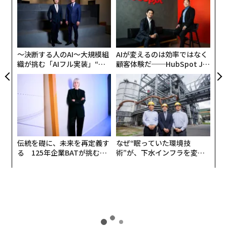
ラグ
プ
─
〜
束
金
個
ェ
〜決断する人のAI〜大規模組
AIが変えるのは効率ではなく
織が挑む「AIフル実装」“使
顧客体験だ──HubSpot Ja
う”企業から“動く”企業へ【N
panが語る「Grow Better」
TTドコモビジネス×PwC】
な組織のつくり方
伝統を礎に、未来を再定義す
なぜ“眠っていた環境技
る 125年企業BATが挑むス
術”が、下水インフラを変え
モークレスな未来
たのか──産総研×月島JFE
アクアソリューションの10年