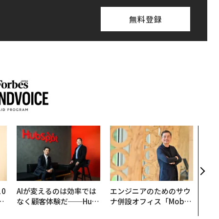
無料登録
内製
ィン
ジー
代フ
0
AIが変えるのは効率では
エンジニアのためのサウ
─
なく顧客体験だ──Hub
ナ併設オフィス「Mobiu
型
Spot Japanが語る「Gr
s Park」がオープン──