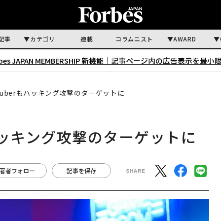
記事
カテゴリ
連載
コラムニスト
AWARD
rbes JAPAN MEMBERSHIP 新機能｜
記事ページ内の広告表示を最小
Tuberもハッキング攻撃のターゲットに
もハッキング攻撃のターゲットに
著者フォロー
記事を保存