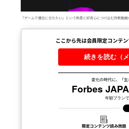
「ゲームで優位に立ちたい」という熱意と好奇心につけ込む詐欺動画がYouTu