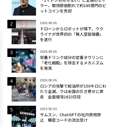
ラー、取得原価割れで約165億円のビ
ットコインを売却
2026.08.05
ドローンからロボットが降下、ウク
ライナが世界初の「無人空挺強襲」
を遂行
2026.08.06
栄養ドリンク成分の定番タウリンに
「老化細胞」を除去するメカニズム
を発見
2026.08.05
ロシアの攻撃で給油所が150キロにわ
たり全滅、ウは米国の引き寄せに奔
走 全面侵攻1623日目
2023.05.03
サムスン、ChatGPTの社内使用禁
止 機密コードの流出受け