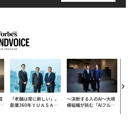
革新
─レ
Sに
R」
成
「老舗は常に新しい」。
〜決断する人のAI〜大規
創業360年ＹＵＡＳＡと
模組織が挑む「AIフル実
る
カクシンCEO田尻望が語
装」“使う”企業から“動
る、AIを超える人の価値
く”企業へ【NTTドコモ
ビジネス×PwC】