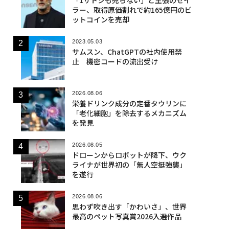
ラー、取得原価割れで約165億円のビ
ットコインを売却
2023.05.03
サムスン、ChatGPTの社内使用禁
止 機密コードの流出受け
2026.08.06
栄養ドリンク成分の定番タウリンに
「老化細胞」を除去するメカニズム
を発見
2026.08.05
ドローンからロボットが降下、ウク
ライナが世界初の「無人空挺強襲」
を遂行
2026.08.06
思わず吹き出す「かわいさ」、世界
最高のペット写真賞2026入選作品