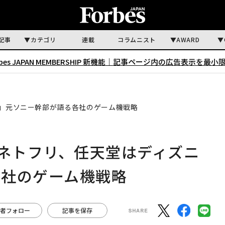
記事
カテゴリ
連載
コラムニスト
AWARD
rbes JAPAN MEMBERSHIP 新機能｜
記事ページ内の広告表示を最小
ー」元ソニー幹部が語る各社のゲーム機戦略
はネトフリ、任天堂はディズニ
各社のゲーム機戦略
者フォロー
記事を保存