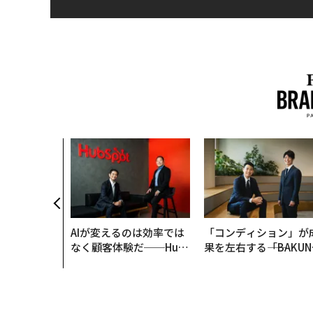
AIが変えるのは効率では
「コンディション」が
なく顧客体験だ──Hub
果を左右する――「BAKUN
Spot Japanが語る「Gr
E」のTENTIALが支え
ow Better」な組織のつ
「挑戦者の明日」
くり方