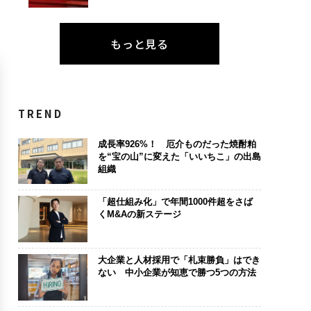
もっと見る
TREND
成長率926%！ 厄介ものだった焼酎粕
を“宝の山”に変えた「いいちこ」の出島
組織
「超仕組み化」で年間1000件超をさば
くM&Aの新ステージ
大企業と人材採用で「札束勝負」はでき
ない 中小企業が知恵で勝つ5つの方法