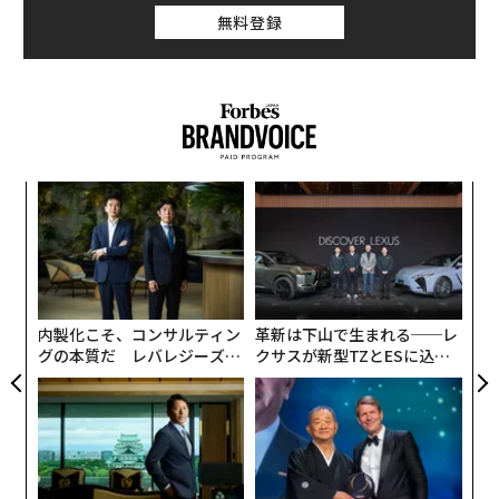
関連記事
「SHOGUN 将軍」に出演、ハワイ在住俳優・平岳大「日本人俳優よ、いま
こそ海外に出よ」
ハワイで112年の歴史を持つ日系新聞社「ハワイ報知」が突然の倒産
大谷選手はなぜ「ハワイ島」を選んだか 楽園の島のプライベートリゾー
ト事情
ハワイと広島、ブームの「おまかせ寿司」が繋ぐ意外な「絆」
ホノルルで「日本人の生徒が語学学校を買収」話題の主に話を聞いた
タグ：
ドナルド・トランプ
ハワイ
ビザ/査証