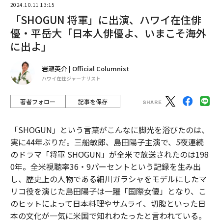
全貌
“泊まる”を超えて──エスパ
「誠実さ」は競争力になるか
シオが描く、新しい日本のラ
──WEOYモナコで見た、く
グジュアリー（前編）
ら寿司の経営哲学
トップ
アート・カルチャー
カルチャー
「SHOGUN 将軍」に出演、ハ
2024.10.11 13:15
「SHOGUN 将軍」に出演、ハワイ在住俳
優・平岳大「日本人俳優よ、いまこそ海外