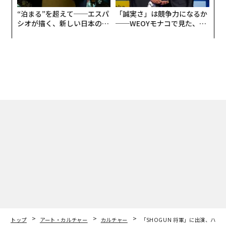
advertisement
無料のメールマガジンに登録
無料登録
「
3
C
な
る
術
た
ア
内製化こそ、コンサルティン
革新は下山で生まれる──レ
グの本質だ レバレジーズが
クサスが新型TZとESに込め
実践する、次世代ファームの
た「DISCOVER」の哲学