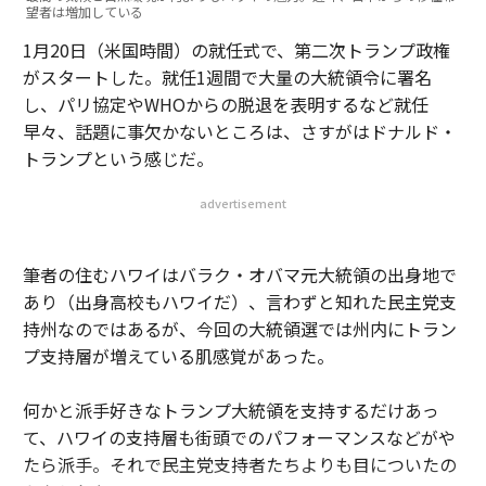
望者は増加している
1月20日（米国時間）の就任式で、第二次トランプ政権
がスタートした。就任1週間で大量の大統領令に署名
し、パリ協定やWHOからの脱退を表明するなど就任
早々、話題に事欠かないところは、さすがはドナルド・
トランプという感じだ。
advertisement
筆者の住むハワイはバラク・オバマ元大統領の出身地で
あり（出身高校もハワイだ）、言わずと知れた民主党支
持州なのではあるが、今回の大統領選では州内にトラン
プ支持層が増えている肌感覚があった。
何かと派手好きなトランプ大統領を支持するだけあっ
て、ハワイの支持層も街頭でのパフォーマンスなどがや
たら派手。それで民主党支持者たちよりも目についたの