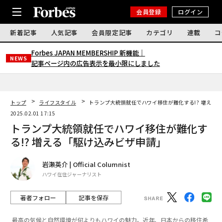
会員登録
ログイン
新着記事
人気記事
会員限定記事
カテゴリ
連載
コ
Forbes JAPAN MEMBERSHIP 新機能｜
NEWS
記事ページ内の広告表示を最小限にしました
トップ
ライフスタイル
トランプ大統領就任でハワイ移住が難化する!? 増える
2025.02.01 17:15
トランプ大統領就任でハワイ移住が難化す
る!? 増える「駆け込みビザ申請」
岩瀬英介 | Official Columnist
ハワイ在住ジャーナリスト
著者フォロー
記事を保存
最高の気候と自然環境が何よりもハワイの魅力。近年、日本からの移住希