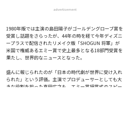
に出よ」
岩瀬英介 | Official Columnist
ハワイ在住ジャーナリスト
著者フォロー
記事を保存
「SHOGUN」という言葉がこんなに脚光を浴びたのは、
実に44年ぶりだ。三船敏郎、島田陽子主演で、5夜連続
のドラマ「将軍 SHŌGUN」が全米で放送されたのは198
0年。全米視聴率36・9パーセントという記録を生み出
し、歴史上の人物である細川ガラシャをモデルにしたマ
リコ役を演じた島田陽子は一躍「国際女優」となり、こ
のヒットによって日本料理やサムライ、切腹といった日
本の文化が一気に米国で知れわたったと言われている。
advertisement