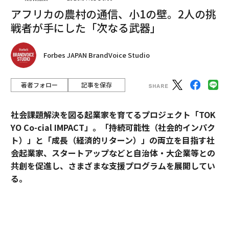
編集＝上田裕資
アフリカの農村の通信、小1の壁。2人の挑
戦者が手にした「次なる武器」
2026年9月号発売中
Forbes JAPAN BrandVoice Studio
最新号の購入はこちらから
著者フォロー
記事を保存
メンバーシップに登録する
社会課題解決を図る起業家を育てるプロジェクト「TOK
YO Co-cial IMPACT」。
「持続可能性（社会的インパク
ト）」と「成長（経済的リターン）」の両立を目指す社
会起業家、スタートアップなどと自治体・大企業等との
共創を促進し、さまざまな支援プログラムを展開してい
関連記事
る。
アマゾンもトランプ就任式に1.5億円寄付を計画、メタ同様に関係修復を図
る
2026年5月のデモデイでは、アクセラレーションプログ
ラムに参加したスタートアップ5社がピッチ大会形式で
人型ロボットの米Figureが初の商用版を発表、「棺桶サイズ」の箱で発送