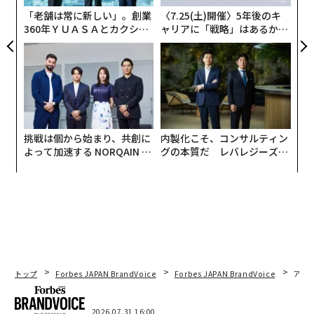
防
「老舗は常に新しい」。創業
〈7.25(土)開催〉5年後のキ
360年ＹＵＡＳＡとカクシン
ャリアに「戦略」はあるか。
CEO田尻望が語る、AIを超え
トップエグゼクティブのキャ
る人の価値
リアに触れる1日│CAREER S
UMMIT 2026
挑戦は個から始まり、共創に
内製化こそ、コンサルティン
よって加速する NORQAIN JA
グの本質だ レバレジーズが
PAN 特別座談会
実践する、次世代ファームの
全貌
トップ
Forbes JAPAN BrandVoice
Forbes JAPAN BrandVoice
アフ
2026.07.31 16:00