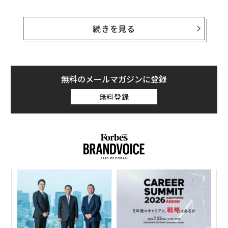
AIロボティクス企業Swiss-Mile（スイス・マイル）の共
同創業者でCEOのマルコ・ビエロニックは、昨年4月、
続きを見る
ビデオ通話でベゾスにプレゼンを行なう機会を得た際、
アマゾンが社内の会議で使用することで知られる「6ペ
ージのメモ」のフォーマットに資料をまとめて提案を行
ったと話す。
無料のメールマガジンに登録
無料登録
「ベゾスがとても忍耐強くリラックスして話を聞いてく
れたことに驚いた」とビエロニックは語る。この通話は
30分の予定だったが、実際には1時間に及んだという。
るか
A
、く
顧客
pa
パ
な
技
無