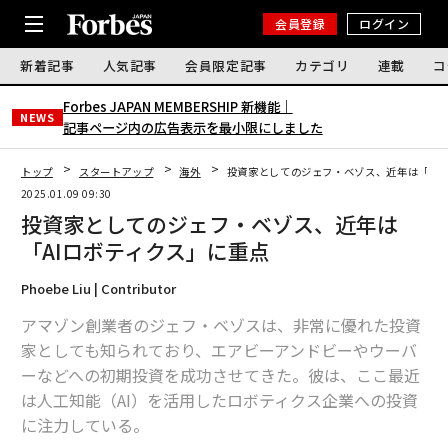
会員登録
ログイン
新着記事
人気記事
会員限定記事
カテゴリ
連載
コ
Forbes JAPAN MEMBERSHIP 新機能｜
NEWS
記事ページ内の広告表示を最小限にしました
トップ
スタートアップ
海外
投資家としてのジェフ・ベゾス、近年は「AI
2025.01.09 09:30
投資家としてのジェフ・ベゾス、近年は
「AIロボティクス」に重点
Phoebe Liu | Contributor
アマゾン創業者のジェフ・ベゾスは、非常に優れた投資
家としても知られており、エアビーアンドビーやウーバ
ーなどへの初期投資を成功させてきた。彼は、ここ最近
は人工知能（AI）を活用したロボティクス企業への投資
に注力している。