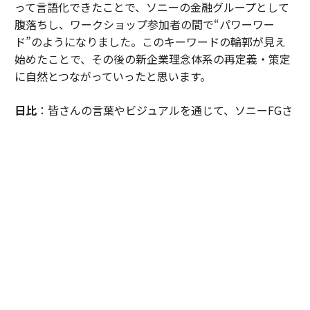
って言語化できたことで、ソニーの金融グループとして
腹落ちし、ワークショップ参加者の間で“パワーワー
ド”のようになりました。このキーワードの輪郭が見え
始めたことで、その後の新企業理念体系の再定義・策定
に自然とつながっていったと思います。
日比
：皆さんの言葉やビジュアルを通じて、ソニーFGさ
んの目指す社会を考えたときに「日本は課題先進国と言
われるが、目指すべきは“感動先進国”なのではないか。
そして、資産寿命や健康寿命だけでなく、これからの時
代において、日本には“感動寿命”という新しい概念が必
要なのではないか」という仮説に至ったのです。この言
葉が引き出されたのは、皆さんの熱量が共鳴しあっての
ことでした。
「感動寿命」を起点とした、型にはまらない新
企業理念体系を策定していった
──ワークショップで得た成果は、新企業理念体系にど