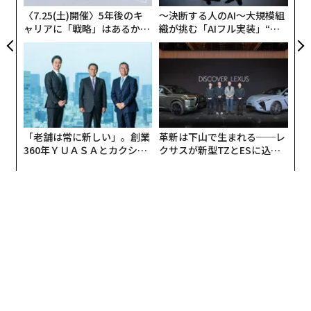
〈7.25(土)開催〉5年後のキ
〜決断する人のAI〜大規模組
ャリアに「戦略」はあるか。
織が挑む「AIフル実装」“使
トップエグゼクティブのキャ
う”企業から“動く”企業へ【N
リアに触れる1日│CAREER S
TTドコモビジネス×PwC】
UMMIT 2026
「老舗は常に新しい」。創業
革新は下山で生まれる──レ
360年ＹＵＡＳＡとカクシン
クサスが新型TZとESに込め
CEO田尻望が語る、AIを超え
た「DISCOVER」の哲学
る人の価値