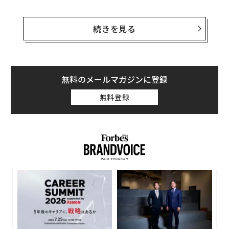
長生きの秘密は何だろうか？ このクモは、生涯同じ巣
穴に留まり、質素な食生活を続けていた。巣穴を蓋で覆
続きを見る
ってその陰で待ち伏せし、捕らえた小さな昆虫を摂取す
るのだ。
そのほか、既知の脊椎動物で最も長命で、最大500年生
無料のメールマガジンに登録
きるニシオンデンザメの例もある。ニシオンデンザメ
無料登録
は、代謝を遅く保つことができる氷点下に近い水温の海
域を好み、北大西洋や北極海の深海を回遊する。餌とし
て、タラ、ニシン、サケ、オヒョウなどの冷水魚を食べ
る。また、アザラシやクジラなど海棲哺乳動物の死骸を
あさることも知られている。重要なのは、主に鋭い嗅覚
に頼る、ゆっくりとした注意深い狩りのスタイルを好む
スパ
挑
ことだ。これにより、エネルギーを節約できる。
のラ
よっ
PA
エ
チ
ェ