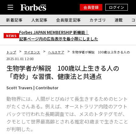
会員登録
ログイン
新着記事
人気記事
会員限定記事
カテゴリ
連載
コ
Forbes JAPAN MEMBERSHIP 新機能｜
NEWS
記事ページ内の広告表示を最小限にしました
トップ
サイエンス
ヘルスケア
生物学者が解説 100歳以上生きる人の「
2025.01.01 12:00
生物学者が解説 100歳以上生きる人の
「奇妙」な習慣、健康法と共通点
Scott Travers | Contributor
動物界には、人間がとびぬけて長生きするためのヒント
がたくさんある。例えば、オーストラリア内陸のアウト
バックで行われた長期調査では、メスのトタテグモが、
クモとして世界最高齢とされる推定43歳まで生きたこと
が判明した。