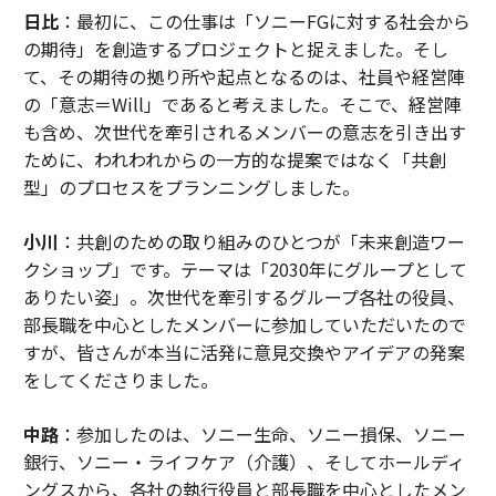
日比
：最初に、この仕事は「ソニーFGに対する社会から
の期待」を創造するプロジェクトと捉えました。そし
て、その期待の拠り所や起点となるのは、社員や経営陣
の「意志＝Will」であると考えました。そこで、経営陣
も含め、次世代を牽引されるメンバーの意志を引き出す
ために、われわれからの一方的な提案ではなく「共創
型」のプロセスをプランニングしました。
小川
：共創のための取り組みのひとつが「未来創造ワー
クショップ」です。テーマは「2030年にグループとして
ありたい姿」。次世代を牽引するグループ各社の役員、
部長職を中心としたメンバーに参加していただいたので
すが、皆さんが本当に活発に意見交換やアイデアの発案
をしてくださりました。
中路
：参加したのは、ソニー生命、ソニー損保、ソニー
銀行、ソニー・ライフケア（介護）、そしてホールディ
ングスから、各社の執行役員と部長職を中心としたメン