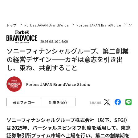
トップ
Forbes JAPAN BrandVoice
Forbes JAPAN BrandVoice
ソニ
2026.08.10 16:00
ソニーフィナンシャルグループ、第二創業
の経営デザイン──カギは意志を引き出
し、束ね、共創すること
Forbes JAPAN BrandVoice Studio
著者フォロー
記事を保存
ソニーフィナンシャルグループ株式会社（以下、SFGI）
は2025年、パーシャルスピンオフ制度を活用して、東京
証券取引所プライム市場へ上場を行い、第二の創業期を