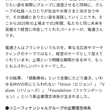
りたい姿を実際にグループに浸透させると同時に、グル
ープの社員一人ひとりが社会やお客さまと向き合う中
で、その価値とありたい姿を実践していくことです。そ
こから2025年の上場までの2年間、私たちと同じ未来を
見据えて経営に伴走してくれたパートナーが、電通さん
です。
電通さんはブランドというものを、単なる広告やマーケ
ティングのテーマではなく、経営のテーマとして捉えて
くれています。上場という明確な期限がある中で、もっ
ともふさわしいパートナーでした。
その結果、「感動寿命」という言葉にたどり着き、いわ
ゆるMVVの形にとらわれない「Vision（ビジョン）」「V
alues（バリューズ）」「Foundation（ファウンデーシ
ョン）」という新企業理念体系が生まれました。
●ソニーフィナンシャルグループの企業理念体系