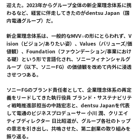
迎えた。2023年からグループ全体の新企業理念体系に携
わるなど、経営に伴走してきたのがdentsu Japan（国
内電通グループ）だ。
新企業理念体系は、一般的なMVV
の形にとらわれず、V
※
ision（ビジョン/ありたい姿）、Values（バリューズ/価
値観）、Foundation（ファウンデーション/事業におけ
る礎）という形で言語化され、ソニーフィナンシャルグ
ループ（以下、ソニーFG）の価値観を改めて内外に浸透
させつつある。
ソニーFGのブランド責任者として、企業理念体系の再定
義をリードしてきた執行役員 ブランド・サステナビリテ
ィ戦略推進部担当の中路宏志と、dentsu Japanを代表
して電通のビジネスプロデューサー 小川 潤、クリエイ
ティブディレクター 日比昭道が、グループ各社のトップ
の意志を引き出し、共鳴させた、第二創業の取り組みを
振り返る。