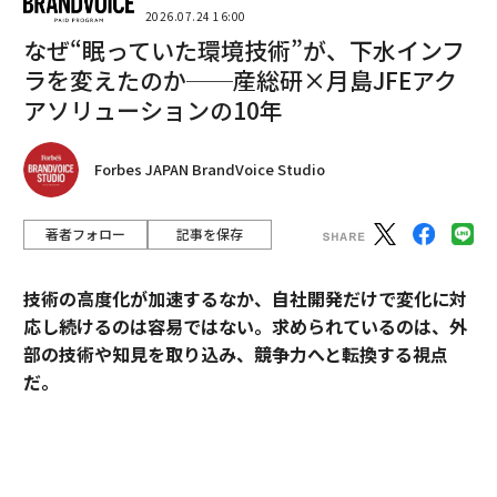
2026.07.24 16:00
国連によると、
なぜ“眠っていた環境技術”が、下水インフ
持続可能な開発目標（SDGs）で設定された目標のう
ラを変えたのか──産総研×月島JFEアク
ち、40％近くが宇宙技術
アソリューションの10年
、特に地球観測と全測位衛星システムを活用していま
す。一方、こうした技術の導入は、十分にその能力を発
揮できるところまで至っていません。その主な理由のひ
Forbes JAPAN BrandVoice Studio
とつは、他の分野において、宇宙技術をどのようにビジ
ネスに活用し、事業を拡大することができるかについて
著者フォロー
記事を保存
の認識やユースケースが不足していることにあります。
技術の高度化が加速するなか、自社開発だけで変化に対
2024年11月には、第4次産業革命センターの活動の一環
応し続けるのは容易ではない。求められているのは、外
として、日本政府と企業のリーダーが対話し、日本の宇
部の技術や知見を取り込み、競争力へと転換する視点
宙産業の成長と、宇宙技術を地上ビジネスに活用する取
だ。
り組みについて議論しました。こうした対話において、
宇宙の利点を活かし、政府がグリーントランスフォーメ
産業技術総合研究所（以下、産総研）は、先端技術の研
ーションをはじめとする社会課題の解決を推進するた
究開発にとどまらず、企業の新規事業創出や価値向上に
め、宇宙を「イネーブラー」として位置づける必要性を
貢献してきた実績を有する。本連載では、産総研と企業
提起しています。