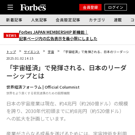
会員登録
ログイン
新着記事
人気記事
会員限定記事
カテゴリ
連載
コ
Forbes JAPAN MEMBERSHIP 新機能｜
NEWS
記事ページ内の広告表示を最小限にしました
トップ
サイエンス
宇宙
「宇宙経済」で発揮される、日本のリーダーシッ
2025.01.02 14:15
「宇宙経済」で発揮される、日本のリーダ
ーシップとは
世界経済フォーラム | Official Columnist
世界をより良くする官民連携のための国際機関
日本の宇宙産業は現在、約4兆円（約260億ドル）の規模
を誇り、2030年代初頭までに約8兆円（約520億ドル）
への拡大を計画しています。
産業がさらなる成長を遂げるためには、宇宙技術を利用