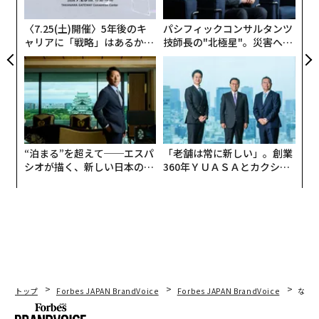
た
8兆円（520億米ドル）への拡大
を目指しています。2024
ア
年、
月面着陸
を成功させた世界で5番目の国となるな
〈7.25(土)開催〉5年後のキ
パシフィックコンサルタンツ
ャリアに「戦略」はあるか。
技師長の"北極星"。災害への
ど、日本はいくつかの重要なマイルストーンを達成しま
トップエグゼクティブのキャ
無力感を乗り越え見つけた、
した。
リアに触れる1日│CAREER S
防災一筋20年の答え
UMMIT 2026
日本に本社を置く
アストロスケール社
は、スペースデブ
リに安全に接近して観測する世界初の試みに成功。この
成果は、商業的なスペースデブリ除去の推進に貢献して
います。そして、特に注目すべきは、今後10年の間にJA
“泊まる”を超えて──エスパ
「老舗は常に新しい」。創業
シオが描く、新しい日本のラ
360年ＹＵＡＳＡとカクシン
XAを通じて1兆円（66億米ドル）を市場に投入する、
グジュアリー（前編）
CEO田尻望が語る、AIを超え
宇宙戦略基金
が立ち上げられたことです。
る人の価値
このように、大きな進展を遂げている一方、政府の目標
を達成するためには、宇宙応用、データ、サービスを、
地上ビジネスにより役立つ形で実用化していくことが重
要です。
トップ
Forbes JAPAN BrandVoice
Forbes JAPAN BrandVoice
なぜ
宇宙分野の民主化