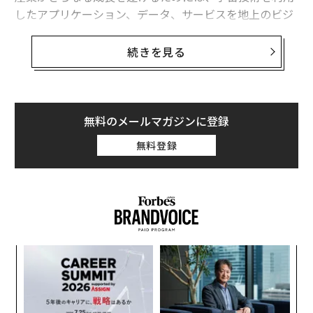
したアプリケーション、データ、サービスを地上のビジ
ネスにとってより実用的かつ有用なものにする必要があ
ります。
続きを見る
日本の核となる強みと地域的な連携は、宇宙産業の勢い
を維持する上で極めて重要です。
無料のメールマガジンに登録
宇宙経済は、2035年までに1兆8000億ドルに成長すると
無料登録
予想
されています。衛星データを活用した資源管理、宇宙ス
テーションでの微小重力環境を利用した医薬品や素材の
製造、さらには月における資源採掘やインフラ建設など
が含まれる宇宙経済の成長により、あらゆる分野や産業
において、これまでにない、イノベーションと価値創造
の機会が生まれるでしょう。
「
左右
T
現在、日本の宇宙産業の市場規模は4兆円（約260億米ド
な
日
術
ル）。政府は2030年代初頭までに