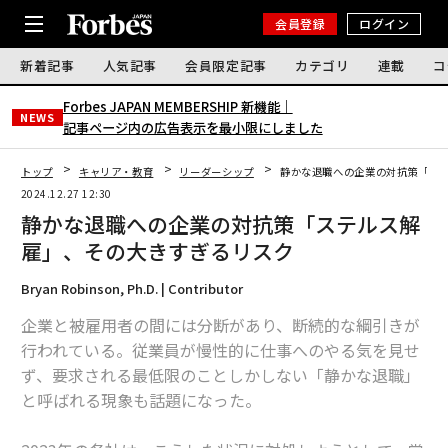
会員登録
ログイン
新着記事
人気記事
会員限定記事
カテゴリ
連載
コ
Forbes JAPAN MEMBERSHIP 新機能｜
NEWS
記事ページ内の広告表示を最小限にしました
トップ
キャリア・教育
リーダーシップ
静かな退職への企業の対抗策「ス
2024.12.27 12:30
静かな退職への企業の対抗策「ステルス解
雇」、その大きすぎるリスク
Bryan Robinson, Ph.D. | Contributor
企業と被雇用者の間には分断があり、断続的な綱引きが
行われている。従業員が慢性的に仕事へのやる気を見せ
ず、要求される最低限のことしかしない「静かな退職」
と呼ばれる現象も話題になった。