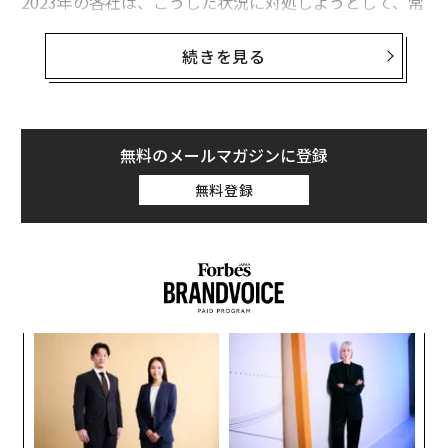
2023年の各社は、こうした状況に対処しようとして、常
時チェックの他、長々と時間のかかるミーティングやマ
イクロマネジメントを行なった。だが、どのアプローチ
続きを見る
もうまくいかなかった。それどころか、期待される仕事
の水準について、企業と被雇用者の間に断絶があること
が明確になった。
無料のメールマガジンに登録
企業側はこうした状況に、「静かな解雇」で対応するこ
無料登録
とにした。そしてこの動きは、「ステルス解雇」とい
う、ソーシャルメディアで注目される最近のトレンドに
つながった。
「ステルス解雇」が企業文化に悪影響を及ぼす
理由
な
経営者向けにコンサルサービスなどを提供する
Vistage
術
（ビステージ）でチーフ・リサーチ・オフィサーを務め
た
内
ア
るジョー・ガルヴィンは、「ステルス解雇」が企業文化
グ
にとって有害な慣行である理由を、こう説明する。「ス
実