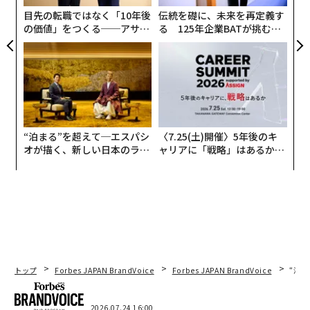
テルス解雇」は、ソーシャルメディアで最近流行してい
全
目先の転職ではなく「10年後
伝統を礎に、未来を再定義す
る言葉だが、こうした手法自体は目新しいものではな
の価値」をつくる──アサイ
る 125年企業BATが挑むス
い。「トレンドになっているこの用語は、企業が、それ
ンの長期伴走型支援とは
モークレスな未来
とはっきりわかるレイオフを始めるのではなく、目立た
ないように人員削減することを指す。例えば、軽微な違
反に的を絞り、従業員に静かに退職を迫ったり、退職を
促すような職務に配置転換したりすることだ」
“泊まる”を超えて─エスパシ
〈7.25(土)開催〉5年後のキ
オが描く、新しい日本のラグ
ャリアに「戦略」はあるか。
ジュアリー（中編）
トップエグゼクティブのキャ
リアに触れる1日│CAREER S
UMMIT 2026
トップ
Forbes JAPAN BrandVoice
Forbes JAPAN BrandVoice
“泊
2026.07.24 16:00