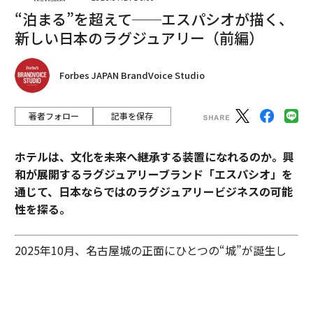
“泊まる”を超えて──エスパシオが描く、
新しい日本のラグジュアリー（前編）
Forbes JAPAN BrandVoice Studio
著者フォロー
記事を保存
ホテルは、文化を未来へ継承する装置になれるのか。興
和が展開するラグジュアリーブランド「エスパシオ」を
通じて、日本ならではのラグジュアリービジネスの可能
性を探る。
2025年10月、名古屋城の正面にひとつの“城”が誕生し
翻訳＝藤原聡美/ガリレオ
た。あの有名な金のシャチホコこそ冠してはいないが、
石組みの壁の上に、御殿風の建築が積み重ねられたさま
はまさに現代の城。長年、名古屋城を“金城”と呼び親し
2026年9月号発売中