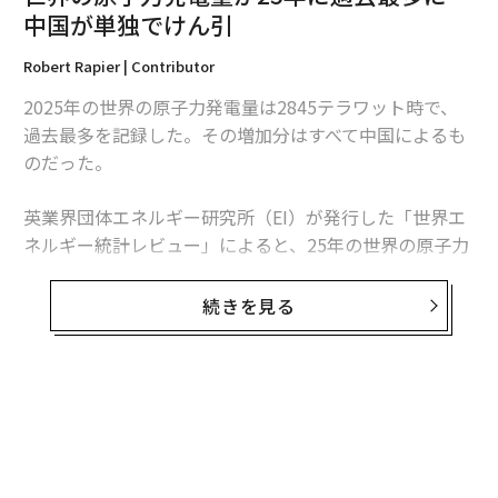
中国が単独でけん引
Robert Rapier | Contributor
2025年の世界の原子力発電量は2845テラワット時で、
過去最多を記録した。その増加分はすべて中国によるも
のだった。
英業界団体エネルギー研究所（EI）が発行した「世界エ
ネルギー統計レビュー」によると、25年の世界の原子力
発電量は前年比1.3％、30テラワット時増加した。中国
の増加分は34テラワット時を超えたため、同国を除け
続きを見る
ば、世界の原子力発電量は減少したことになる。
この数字は「世界的な原子力ルネッサンス」という大ま
かな主張より、業界の実情をより的確に捉えている。原
子力発電量は増加しているものの、拡大は特定の国に集
中している。米国は引き続き世界最多の原子力発電所を
稼働させているが、中国は急速にその差を縮めている。