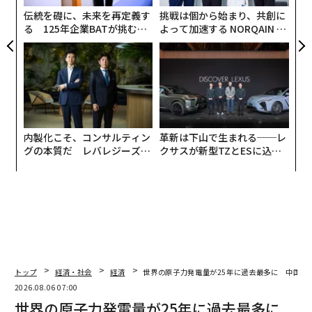
スマートフォンで撮影され、うち1人は建物にぶつかる
わ
伝統を礎に、未来を再定義す
挑戦は個から始まり、共創に
様子を
至近距離から
カメラに収めている。映像からは、
る 125年企業BATが挑むス
よって加速する NORQAIN JA
ウクライナが2022年2月のロシアによる全面侵攻後に開
モークレスな未来
PAN 特別座談会
発した縦深打撃兵器のひとつであるこの即席攻撃ドロー
ンについて、新たな細部もいくつか明らかになった。
This morning a kamikaze drone made on the bas
e of Aeroprakt A-22 Foxbat targeted an OMON ba
内製化こそ、コンサルティン
革新は下山で生まれる──レ
se in Grozny, Russia (Kadyrov's capital).
グの本質だ レバレジーズが
クサスが新型TZとESに込め
pic.twitter.com/eUonfXqajE
実践する、次世代ファームの
た「DISCOVER」の哲学
全貌
— Special Kherson Cat 🐈🇺🇦 (@bayraktar_1lov
e)
December 15, 2024
ひとつは、特殊部隊の基地とされる施設に突っ込んだ機
体は、本来は透明なガラスで覆われた2座席のコックピ
ットに、不透明なカバーが取り付けられているとみられ
トップ
経済・社会
経済
世界の原子力発電量が25年に過去最多に 中国が
ることだ。
2026.08.06 07:00
世界の原子力発電量が25年に過去最多に