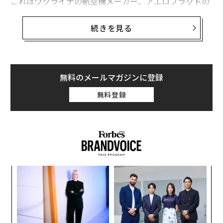
これはウクライナの航空機メーカー、アエロプラクトの
プロペラ機「A-22フォックスバット」をベースにした長
距離ドローンによる最新の攻撃だ。価格9万ドル（約140
続きを見る
0万円）ほどのA-22は、
今年春ごろ
からウクライナ国防
省情報総局（HUR）が使い捨ての攻撃ドローンに改造し
て使用している。
無料のメールマガジンに登録
An Ukrainian E-300 UAV struck Grozny, Chechnya,
無料登録
this morning.
pic.twitter.com/2bqW16mGOH
— (((Tendar))) (@Tendar)
December 15, 2024
遠隔誘導システムと爆発物を搭載し、燃料を増量して最
長1300kmほど飛行する重量最大600kg程度のA-22型ド
ローンは今年、ロシア国内のドローン工場、ミサイル研
パ
究施設、何隻かの艦艇が集まっていた
海軍基地
などを相
技
次いで攻撃してきた。
無
【
防
に
グロズヌイに対する攻撃は現地で少なくとも2人よって
が