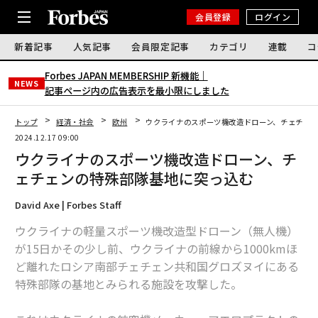
会員登録
ログイン
新着記事
人気記事
会員限定記事
カテゴリ
連載
コ
Forbes JAPAN MEMBERSHIP 新機能｜
NEWS
記事ページ内の広告表示を最小限にしました
トップ
経済・社会
欧州
ウクライナのスポーツ機改造ドローン、チェチェ
2024.12.17 09:00
ウクライナのスポーツ機改造ドローン、チ
ェチェンの特殊部隊基地に突っ込む
David Axe | Forbes Staff
ウクライナの軽量スポーツ機改造型ドローン（無人機）
が15日かその少し前、ウクライナの前線から1000kmほ
ど離れたロシア南部チェチェン共和国グロズヌイにある
特殊部隊の基地とみられる施設を攻撃した。