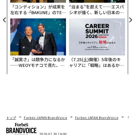
「コンディション」が成果を
“泊まる”を超えて──エスパ
左右する――「BAKUNE」のTEN
シオが描く、新しい日本のラ
TIALが支える「挑戦者の明
グジュアリー（前編）
日」
「誠実さ」は競争力になるか
〈7.25(土)開催〉5年後のキ
──WEOYモナコで見た、く
ャリアに「戦略」はあるか。
ら寿司の経営哲学
トップエグゼクティブのキャ
リアに触れる1日│CAREER S
UMMIT 2026
トップ
Forbes JAPAN BrandVoice
Forbes JAPAN BrandVoice
「コン
2026.07.30 16:00