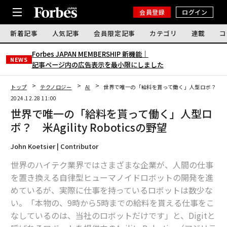
会員登録
ログイン
新着記事
人気記事
会員限定記事
カテゴリ
連載
コ
Forbes JAPAN MEMBERSHIP 新機能｜
NEWS
記事ページ内の広告表示を最小限にしました
トップ
テクノロジー
AI
世界で唯一の「給料を貰って働く」人型ロボ？ 米Agili
2024.12.28 11:00
世界で唯一の「給料を貰って働く」人型ロ
ボ？ 米Agility Roboticsの野望
John Koetsier | Contributor
世界のハイテク業界ではさまざまな企業が、人間の仕事
を置き換える自律型ヒューマノイドロボットの開発を進
めているが、実際に仕事を持っているロボットは数少な
い。「本物の、9時から5時までの給料を貰える仕事をこ
なしているのは、当社のロボットだけです」と、Digitと