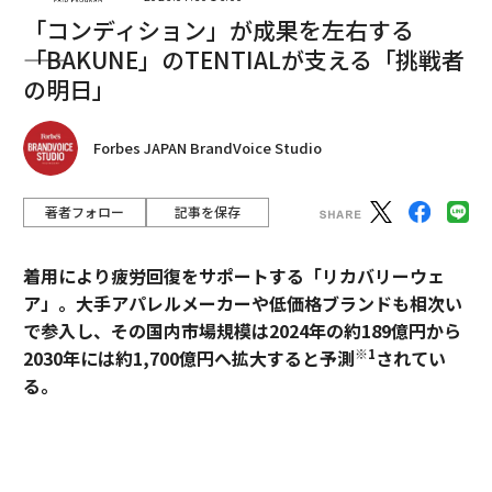
「コンディション」が成果を左右する
――「BAKUNE」のTENTIALが支える「挑戦者
の明日」
編集＝上田裕資
Forbes JAPAN BrandVoice Studio
著者フォロー
記事を保存
2026年9月号発売中
着用により疲労回復をサポートする「リカバリーウェ
最新号の購入はこちらから
ア」。大手アパレルメーカーや低価格ブランドも相次い
で参入し、その国内市場規模は2024年の約189億円から
※1
2030年には約1,700億円へ拡大すると予測
されてい
メンバーシップに登録する
る。
過熱するマーケットにおいて、価格競争とは一線を画す
ブランドとして独自のポジションを築いているのが、TE