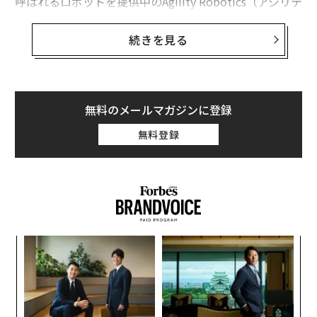
呼ばれるロボットを提供中のAgility Robotics（アジリテ
ィ・ロボティクス）CEOのペギー・ジョンソンは述べて
いる。
続きを見る
「この分野には多くの誇大宣伝がありますが、私たちの
ロボットは、着実に進化していて、実際に仕事をしてい
る唯一のヒューマノイドです」と彼女は先日、ポルトガ
無料のメールマガジンに登録
ルのリスボンで開催されたWeb Summitで語った。
無料登録
この分野では、ボストンダイナミクスのような老舗やテ
スラのような大手に加えて、Figure（フィギュア）、Sa
nctuary（サンクチュアリ）、1X（ワンエックス）など
のスタートアップが注目を集めている。しかし、アジリ
ティのジョンソンは、同社がこの市場のリーダになると
革
述べており、先日はドイツ自動車部品大手のSchaeffler A
ク
G（シェフラー）からの出資と提携を発表した。
た「
ア
の
た