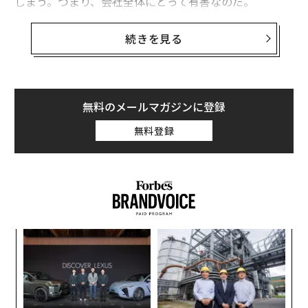
しまう。つまり、会社全体にとって有害なのだ。
「ひどい上司」に伴うコストは膨大だ。ビジネスニュー
続きを見る
スサイト「
クォーツ
」によれば、その経済的損失額は、
米国で年間9600億ドル（約143兆円）以上、全世界では
8兆1000億ドル（約1208兆円）を超えると推計される。
無料のメールマガジンに登録
ひどいマネージャーの影響
無料登録
ひどいマネージャー（中間管理職）は、その下で働く社
員たちのやる気を削ぐ大きな要因だ。調査会社ギャラッ
プ
によると
、チームのやる気の70％は、マネージャーと
じかに結びついていることが明らかになった。社員のや
る気が低下してしまうと、波及効果によって大きな損失
につながり得る。たとえば生産性の低下、離職率の上
パ
昇、回復困難な職場環境の悪化などが挙げられる。
技
無
目
防
こうした統計があるのだから、企業側はひどいマネージ
の
ャーたちをなんとかして排除しようとするはずだ、と考
ン