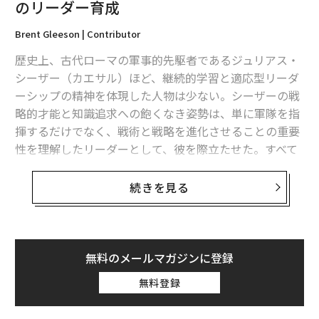
のリーダー育成
Brent Gleeson | Contributor
歴史上、古代ローマの軍事的先駆者であるジュリアス・
シーザー（カエサル）ほど、継続的学習と適応型リーダ
ーシップの精神を体現した人物は少ない。シーザーの戦
略的才能と知識追求への飽くなき姿勢は、単に軍隊を指
揮するだけでなく、戦術と戦略を進化させることの重要
性を理解したリーダーとして、彼を際立たせた。すべて
の戦役から学び、新しい状況に適応し、多様な軍団の強
みを活用することへの彼の献身は、比類のない成功の基
続きを見る
礎を築いた。
急速に変化する今日の世界において、シーザーのリーダ
ーシップから学ぶべき教訓は、特に未来のリーダーの育
無料のメールマガジンに登録
成にAIを統合する上で、かつてないほど関連性が深い。
無料登録
AI革命をリーダー育成に導入する