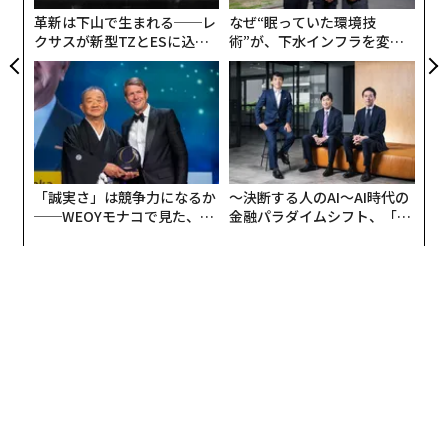
える人もいるかもしれない。ところが、無能なマネージ
革新は下山で生まれる──レ
なぜ“眠っていた環境技
ャーは依然としてそこらじゅうにいる。実際、ギャラッ
クサスが新型TZとESに込め
術”が、下水インフラを変え
プの
調査
では、企業が適切な志願者を選びそこなうケー
た「DISCOVER」の哲学
たのか──産総研×月島JFE
アクアソリューションの10年
スは82％に上るという。
ひどいマネージャーがいなくならない理由
1. 「昇進の階段」に柔軟性がない
「誠実さ」は競争力になるか
〜決断する人のAI〜AI時代の
多くの組織では、キャリアにおける昇進の道が狭い。意
──WEOYモナコで見た、く
金融パラダイムシフト、「超
欲があり、自分の役職では優れた能力を発揮する社員
ら寿司の経営哲学
個別化」の核心 【MUFG×ウ
ェルスナビ×PwC】
が、他の人を管理する立場になりたいとは思わない場合
もある。しかし、そういう社員が成長するための選択肢
が限られているケースが多いのだ。