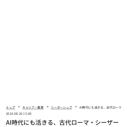
増える部下と業務量、現代の管理職が抱える「4つの課題」
コロナ禍で「バーチャル」を強いられたZ世代社員の育て方
「参加型リーダーシップ」は従業員のメンタルヘルス向上と組織の成長に
効果大
社長が急に金髪になったら社員はどう思うのか 問われる社内の多様性
リーダー/リーダーシップ
キャリア/キャリアアップ/キャリアパス/キャリア戦略
タグ：
企業文化
職場/オフィス
人事
人材/人材育成
マネジメント/マネージャー/管理職
トップ
キャリア・教育
リーダーシップ
AI時代にも活きる、古代ローマ・
advertisement
2024.08.20 15:00
AI時代にも活きる、古代ローマ・シーザー