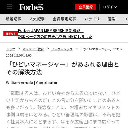
会員登録
ログイン
新着記事
人気記事
会員限定記事
カテゴリ
連載
コ
Forbes JAPAN MEMBERSHIP 新機能｜
NEWS
記事ページ内の広告表示を最小限にしました
トップ
キャリア・教育
リーダーシップ
「ひどいマネージャー」があふれ
2024.12.06 13:00
「ひどいマネージャー」があふれる理由と
その解決方法
William Arruda | Contributor
「離職する人は、ひどい会社から去るのではない。ひど
い上司から去るのだ」との言い分を聞いたことのある人
も多いだろう。残念なことに、お粗末なマネジメントの
事例は腐るほどある。ひどい管理職の影響は、不満を抱
く社員本人にとどまらず、はるか広範囲にまで広がって