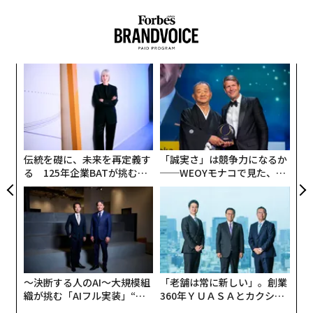
第4次産業革命の到来とともに、AIがリーダーシップと
人材開発に組み込まれていく中で、学び続けることはこ
れまで以上に重要な機会となる。個別化した学習、リア
ルタイムでのフィードバック、指導そして容易にアクセ
A
スできる成長のためのツールは、従業員のエンゲージメ
顧客
ントと定着を維持するための重要な要素である。従業員
pa
〈7
な
のエンゲージメントは、ビジネスと人材双方に非常に具
ャ
体的な成果をもたらす。これは周知の事実であり、欠勤
ト
リア
率を81％削減し、顧客ロイヤルティを10～25％向上さ
伝統を礎に、未来を再定義す
「誠実さ」は競争力になるか
UM
せ、そして最も重要なこととして、収益性を23％向上さ
る 125年企業BATが挑むス
──WEOYモナコで見た、く
せることが証明されている。高いエンゲージメント率
モークレスな未来
ら寿司の経営哲学
は、従業員が自分の仕事内容や成長機会に満足し、活力
を感じていることを示す指標でもある。
それにもかかわらず、多くの雇用主はエンゲージメント
をビジネスにおける重要な優先事項として位置づけてい
〜決断する人のAI〜大規模組
「老舗は常に新しい」。創業
ない。ギャラップのデータによれば、米国の従業員のわ
織が挑む「AIフル実装」“使
360年ＹＵＡＳＡとカクシン
ずか33％しかエンゲージメントを感じていないと回答し
う”企業から“動く”企業へ【N
CEO田尻望が語る、AIを超え