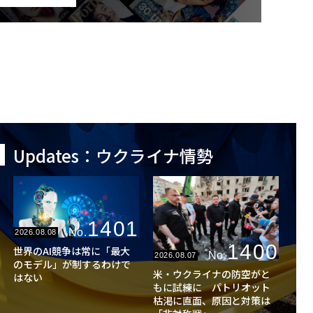
Updates：ウクライナ情勢
1401
No.
2026.08.08
1400
世界のAI競争は常に「最大
No.
2026.08.07
のモデル」が制するわけで
米・ウクライナの防空がと
はない
もに試練に パトリオット
枯渇に直面、原因と対策は