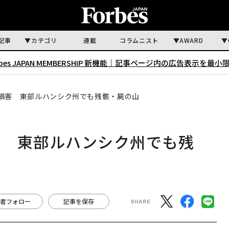
記事
カテゴリ
連載
コラムニスト
AWARD
rbes JAPAN MEMBERSHIP 新機能｜
記事ページ内の広告表示を最小
損害 東部ルハンシク州でも残骸・屍の山
害 東部ルハンシク州でも残
者フォロー
記事を保存