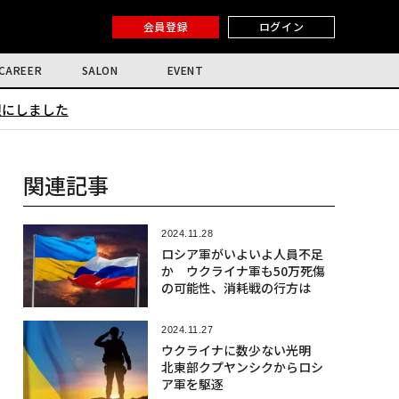
会員登録
ログイン
CAREER
SALON
EVENT
限にしました
関連記事
2024.11.28
ロシア軍がいよいよ人員不足
か ウクライナ軍も50万死傷
の可能性、消耗戦の行方は
2024.11.27
ウクライナに数少ない光明
北東部クプヤンシクからロシ
ア軍を駆逐