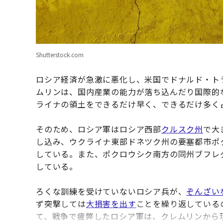
Shutterstock.com
ロシア経済が急激に悪化し、米国でドナルド・ト
ムリンは、国内産業の能力が落ち込んだり国際的
ライナの領土をできるだけ早く、できるだけ多く
そのため、ロシア軍はロシア西部
クルスク州
で大
し込み、ウクライナ東部ドネツク州の要塞都市ポ
している。また、ポクロウシク南方の同州ブフレ
している。
ろくな訓練を受けていないロシア兵が、
ぞんざい
ず突撃しては
大損害を出す
ことを繰り返している
て、戦争で疲弊したロシア軍は、クレムリンから