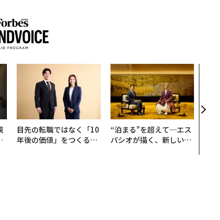
なぜ
術”
変え
月島
ショ
規
目先の転職ではなく「10
“泊まる”を超えて─エス
実
年後の価値」をつくる─
パシオが描く、新しい日
動
─アサインの長期伴走型
本のラグジュアリー（中
モ
支援とは
編）