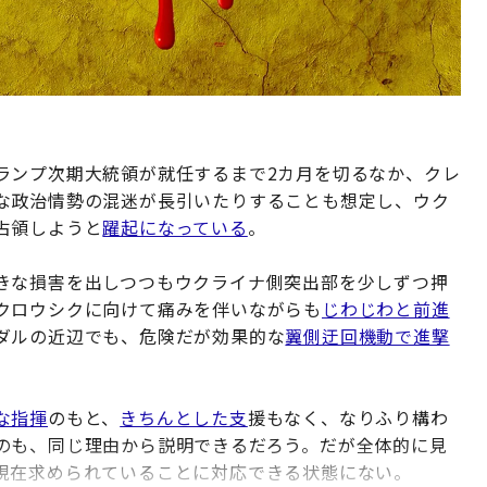
ランプ次期大統領が就任するまで2カ月を切るなか、クレ
な政治情勢の混迷が長引いたりすることも想定し、ウク
占領しようと
躍起になっている
。
きな損害を出しつつもウクライナ側突出部を少しずつ押
クロウシクに向けて痛みを伴いながらも
じわじわと前進
ダルの近辺でも、危険だが効果的な
翼側迂回機動で進撃
な指揮
のもと、
きちんとした支
援もなく、なりふり構わ
のも、同じ理由から説明できるだろう。だが全体的に見
現在求められていることに対応できる状態にない。