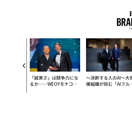
「誠実さ」は競争力にな
〜決断する人のAI〜大
るか──WEOYモナコで
模組織が挑む「AIフル
見た、くら寿司の経営哲
装」“使う”企業から“
学
く”企業へ【NTTドコ
ビジネス×PwC】