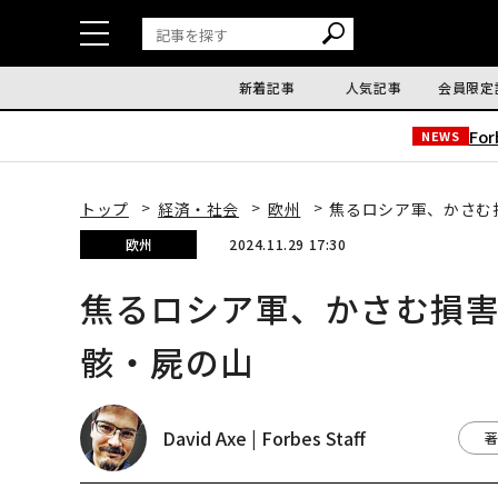
新着記事
人気記事
会員限定
Fo
NEWS
トップ
経済・社会
欧州
焦るロシア軍、かさむ
欧州
2024.11.29 17:30
焦るロシア軍、かさむ損
骸・屍の山
David Axe | Forbes Staff
著