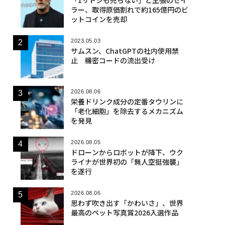
ラー、取得原価割れで約165億円のビ
ットコインを売却
2023.05.03
サムスン、ChatGPTの社内使用禁
止 機密コードの流出受け
2026.08.06
栄養ドリンク成分の定番タウリンに
「老化細胞」を除去するメカニズム
を発見
2026.08.05
ドローンからロボットが降下、ウク
ライナが世界初の「無人空挺強襲」
を遂行
2026.08.06
思わず吹き出す「かわいさ」、世界
最高のペット写真賞2026入選作品