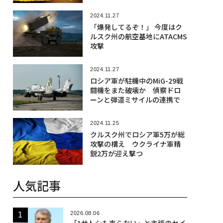
2024.11.27
「爆発してるぞ！」 今度はク
ルスク州の航空基地にATACMS
攻撃
2024.11.27
ロシア軍が駐機中のMiG-29戦
闘機をまた破壊か 偵察ドロ
ーンと弾道ミサイルの連携で
2024.11.25
クルスク州でロシア軍5万が総
攻撃の構え ウクライナ軍精
鋭2万が迎え撃つ
人気記事
2026.08.06
「1サトシも売らない」と主張のセイ