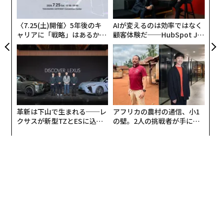
段を講じる」と述べている。
ら
〈7.25(土)開催〉5年後のキ
AIが変えるのは効率ではなく
ャリアに「戦略」はあるか。
顧客体験だ──HubSpot Ja
トップエグゼクティブのキャ
panが語る「Grow Better」
リアに触れる1日│CAREER S
な組織のつくり方
UMMIT 2026
革新は下山で生まれる──レ
アフリカの農村の通信、小1
クサスが新型TZとESに込め
の壁。2人の挑戦者が手にし
た「DISCOVER」の哲学
た「次なる武器」