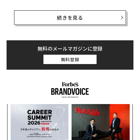
特に大きく下落したのは、再生可能エネルギー事業を手
掛けるアダニ・グリーン・エナジーの株価で、ムンバイ
続きを見る
市場で7％以上急落した。グループの中核企業であるア
ダニ・エンタープライズの株価も約5％下落し、港湾事
業のアダニ・ポーツも3％下落した。
無料のメールマガジンに登録
米司法省は22日、アダニとグループ傘下の企業の幹部ら
無料登録
が、2020年から今年にかけて、太陽光エネルギー事業契
約を獲得するために共謀してインド政府に2億5000万ド
ル（約388億円）超の賄賂を支払ったとして起訴した。
米証券取引委員会（SEC）も、アダニが連邦証券法の詐
欺禁止規定に違反したとして告発した。アダニは、これ
らの主張を否定し、法的手段を講じる意向を示してい
目
る。
の
ン
「
─
ら