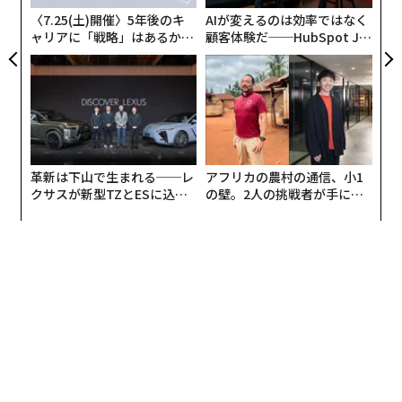
〈7.25(土)開催〉5年後のキ
AIが変えるのは効率ではなく
ャリアに「戦略」はあるか。
顧客体験だ──HubSpot Ja
トップエグゼクティブのキャ
panが語る「Grow Better」
リアに触れる1日│CAREER S
な組織のつくり方
UMMIT 2026
革新は下山で生まれる──レ
アフリカの農村の通信、小1
クサスが新型TZとESに込め
の壁。2人の挑戦者が手にし
た「DISCOVER」の哲学
た「次なる武器」