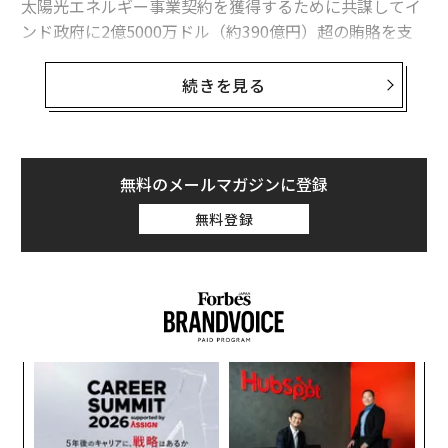
太陽光エネルギー事業契約を獲得するために共謀してイ
「インドの富豪」アダニの資産が約1.9兆円減少、米当局による不正告発で
ンド政府に2億5000万ドル（約390億円）超の賄賂を支
払ったとして、アダニらを起訴した。
米当局、「インドの富豪」アダニ会長を贈収賄と詐欺容疑で起訴
続きを見る
米証券取引委員会（SEC）も、アダニが連邦証券法の反
インドの富豪アダニ、ムンバイの建設会社の支配株を「580億円」で取得
詐欺規定に違反したとして告発。これを受け、グループ
の旗艦企業であるアダニ・エンタープライズとアダニ・
2024年版「インドの富豪100人」、首位は資産18兆円のムケシュ・アンバ
ニ
ポーツの株価は最大23％下落し、アダニ・グリーン・エ
無料のメールマガジンに登録
ナジーの株価も約20％下落した。また、同グループは6
インドの富豪アダニ、世界最大の「再エネ施設」に690億円を追加投資
無料登録
億ドル（約930億円）の社債の発行を中止したとブルー
ムバーグが報じている。
ビリオネア/億万長者
インド
再生可能エネルギー
タグ：
アダニ・グループ
ゴータム・アダニ
フォーブスのリアルタイムデータによると、アダニの保
有資産は、11月21日に121億ドル（約1兆8700億円）減
少して577億ドル（約8兆9000億円）に沈んだ。アダ
advertisement
目
ニ・グループの事業領域は、空港や鉱業、港湾、セメン
の
ト、発電などの多岐に及んでいる。同財閥の広報担当者
ン
「
は、これらの告発は根拠がないとして「あらゆる法的手
─