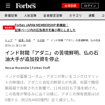
会員登録
ログイン
新着記事
人気記事
会員限定記事
カテゴリ
連載
コ
Forbes JAPAN MEMBERSHIP 新機能｜
NEWS
記事ページ内の広告表示を最小限にしました
トップ
経済・社会
その他
インド財閥「アダニ」の苦境鮮明、仏の石油大
2024.11.28 11:00
インド財閥「アダニ」の苦境鮮明、仏の石
油大手が追加投資を停止
Yessar Rosendar | Forbes Staff
インドの富豪ゴータム・アダニが率いるコングロマリッ
トの株価は、アダニと会社の幹部らが先週、米国で贈収
賄容疑で告発された影響で、11月26日も下落を続けた。
この告発が明るみに出て以降に、アダニの保有資産は16
0億ドル（約2兆4400億円）近く減少した。