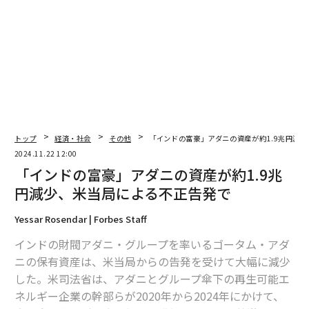
編集＝上田裕資
2026年9月号発売中
トップ
経済・社会
その他
「インドの富豪」アダニの資産が約1.9兆円減
2024.11.22 12:00
最新号の購入はこちらから
「インドの富豪」アダニの資産が約1.9兆
円減少、米当局による不正告発で
メンバーシップに登録する
Yessar Rosendar | Forbes Staff
インドの財閥アダニ・グループを率いるゴータム・アダ
ニの保有資産は、米当局からの告発を受けて大幅に減少
した。米司法省は、アダニとグループ傘下の再生可能エ
ネルギー企業の幹部らが2020年から2024年にかけて、
関連記事