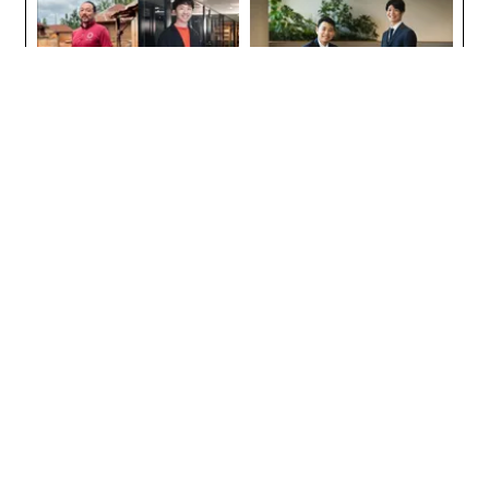
アフリカの農村の通信、小1
「コンディション」が成果を
の壁。2人の挑戦者が手にし
左右する――「BAKUNE」のTEN
た「次なる武器」
TIALが支える「挑戦者の明
日」