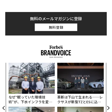
無料のメールマガジンに登録
無料登録
創業
A
シン
顧客
超え
pa
“
な
シ
グ
なぜ“眠っていた環境技
革新は下山で生まれる──レ
術”が、下水インフラを変え
クサスが新型TZとESに込め
たのか──産総研×月島JFE
た「DISCOVER」の哲学
アクアソリューションの10年