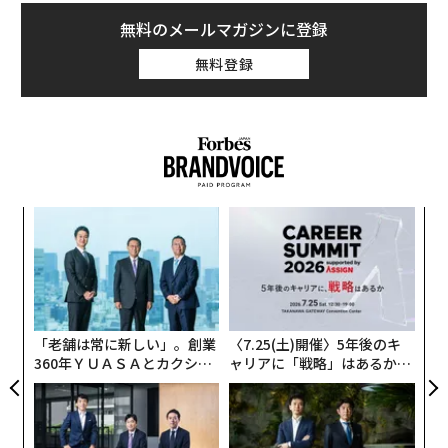
無料のメールマガジンに登録
無料登録
ンツ
革
への
ク
た、
た「
「
左右
T
日
「老舗は常に新しい」。創業
〈7.25(土)開催〉5年後のキ
360年ＹＵＡＳＡとカクシン
ャリアに「戦略」はあるか。
CEO田尻望が語る、AIを超え
トップエグゼクティブのキャ
る人の価値
リアに触れる1日│CAREER S
UMMIT 2026