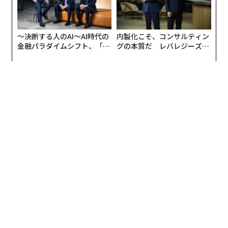
〜決断する人のAI〜AI時代の
内製化こそ、コンサルティン
金融パラダイムシフト、「超
グの本質だ レバレジーズが
個別化」の核心 【MUFG×ウ
実践する、次世代ファームの
ェルスナビ×PwC】
全貌