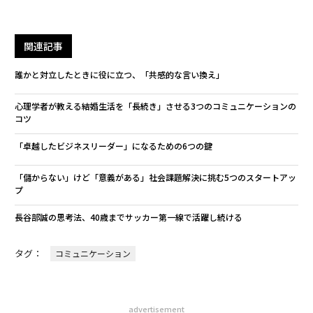
関連記事
誰かと対立したときに役に立つ、「共感的な言い換え」
心理学者が教える結婚生活を「長続き」させる3つのコミュニケーションの
コツ
「卓越したビジネスリーダー」になるための6つの鍵
「儲からない」けど「意義がある」社会課題解決に挑む5つのスタートアッ
プ
長谷部誠の思考法、40歳までサッカー第一線で活躍し続ける
タグ：
コミュニケーション
advertisement