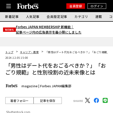
会員登録
ログイン
新着記事
人気記事
会員限定記事
カテゴリ
連載
コ
Forbes JAPAN MEMBERSHIP 新機能｜
NEWS
記事ページ内の広告表示を最小限にしました
トップ
キャリア・教育
「男性はデート代をおごるべきか？」「おごり規範」と
2024.12.05 15:00
「男性はデート代をおごるべきか？」「お
ごり規範」と性別役割の近未来像とは
magazine | Forbes JAPAN編集部
著者フォロー
記事を保存
Shutterstock.com