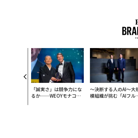
「誠実さ」は競争力にな
〜決断する人のAI〜大
るか──WEOYモナコで
模組織が挑む「AIフル
見た、くら寿司の経営哲
装」“使う”企業から“
学
く”企業へ【NTTドコ
ビジネス×PwC】