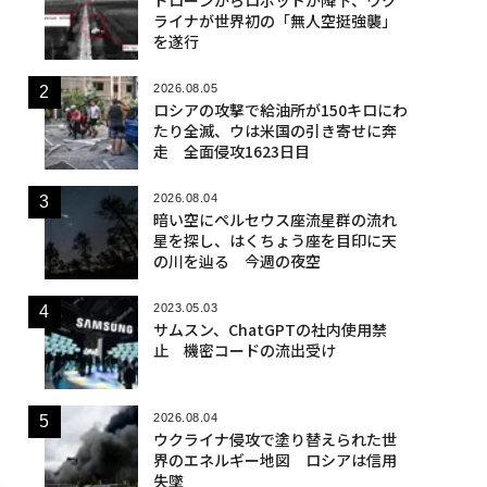
ライナが世界初の「無人空挺強襲」
を遂行
2026.08.05
ロシアの攻撃で給油所が150キロにわ
たり全滅、ウは米国の引き寄せに奔
走 全面侵攻1623日目
2026.08.04
暗い空にペルセウス座流星群の流れ
星を探し、はくちょう座を目印に天
の川を辿る 今週の夜空
2023.05.03
サムスン、ChatGPTの社内使用禁
止 機密コードの流出受け
2026.08.04
ウクライナ侵攻で塗り替えられた世
界のエネルギー地図 ロシアは信用
失墜