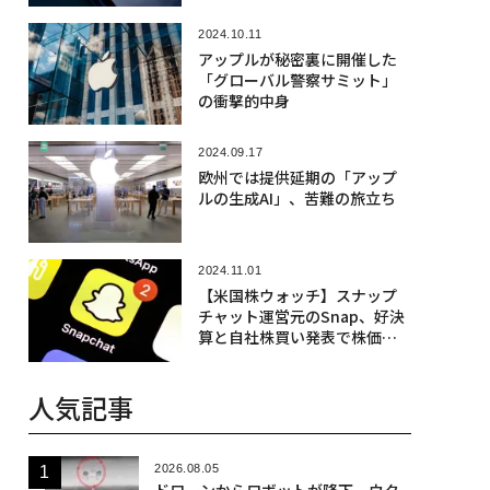
2024.10.11
アップルが秘密裏に開催した
「グローバル警察サミット」
の衝撃的中身
2024.09.17
欧州では提供延期の「アップ
ルの生成AI」、苦難の旅立ち
2024.11.01
【米国株ウォッチ】スナップ
チャット運営元のSnap、好決
算と自社株買い発表で株価急
騰
人気記事
2026.08.05
ドローンからロボットが降下、ウク