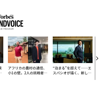
挑戦
創に
QAI
規
アフリカの農村の通信、
“泊まる”を超えて──エ
実
小1の壁。2人の挑戦者が
スパシオが描く、新しい
動
手にした「次なる武器」
日本のラグジュアリー
モ
（前編）