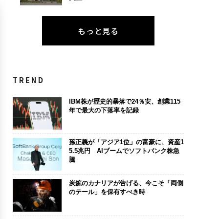
もっと見る
TREND
IBM株が歴史的暴落で24％安、創業115
年で最大の下落率を記録
孫正義が「アジア1位」の富豪に、資産1
5.5兆円 AIブームでソフトバンク株急
騰
炭鉱のカナリアが告げる、今こそ「両側
のテール」を保有すべき時