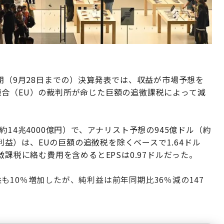
半期（9月28日までの）決算発表では、収益が市場予想を
連合（EU）の裁判所が命じた巨額の追徴課税によって減
約14兆4000億円）で、アナリスト予想の945億ドル（約
純利益）は、EUの巨額の追徴税を除くベースで1.64ドル
徴課税に絡む費用を含めるとEPSは0.97ドルだった。
も10％増加したが、純利益は前年同期比36％減の147