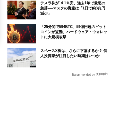
テスラ株が14.1％安、過去1年で最悪の
急落──マスクの資産は「1日で約3兆円
減少」
「25分間で594BTC」59億円超のビット
コインが盗難、ハードウェア・ウォレッ
トに大規模攻撃
スペースX株は、さらに下落するか？ 個
人投資家が注目したい時期はいつか
Recommended by