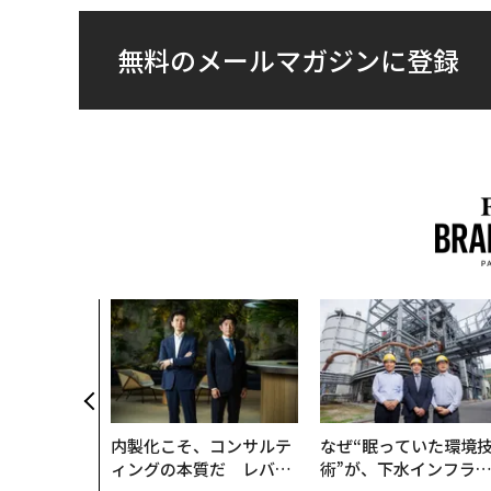
無料のメールマガジンに登録
、未来を再定
年企業BAT
ークレスな未
内製化こそ、コンサルテ
なぜ“眠っていた環境
ィングの本質だ レバレ
術”が、下水インフラ