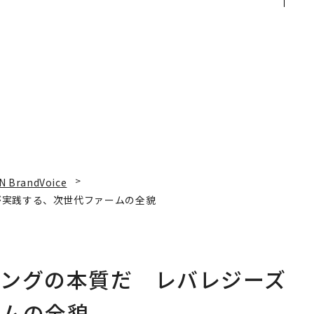
×
見た、くら寿司の経営哲
─アサインの長期伴走型
ー
学
支援とは
N BrandVoice
が実践する、次世代ファームの全貌
ィングの本質だ レバレジーズ
ームの全貌