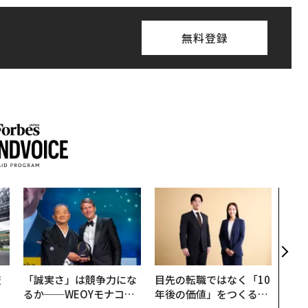
無料登録
アフ
小1
手に
技
「誠実さ」は競争力にな
目先の転職ではなく「10
を
るか──WEOYモナコで
年後の価値」をつくる─