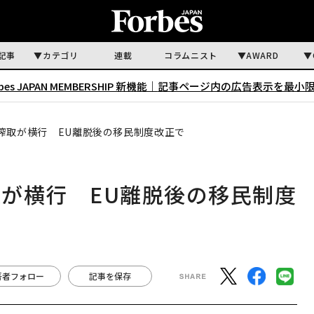
記事
カテゴリ
連載
コラムニスト
AWARD
rbes JAPAN MEMBERSHIP 新機能｜
記事ページ内の広告表示を最小
搾取が横行 EU離脱後の移民制度改正で
が横行 EU離脱後の移民制度
著者フォロー
記事を保存