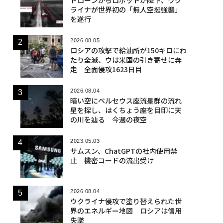
ライナが世界初の「無人空挺強襲」
を遂行
2026.08.05
ロシアの攻撃で給油所が150キロにわ
たり全滅、ウは米国の引き寄せに奔
走 全面侵攻1623日目
2026.08.04
暗い空にペルセウス座流星群の流れ
星を探し、はくちょう座を目印に天
の川を辿る 今週の夜空
2023.05.03
サムスン、ChatGPTの社内使用禁
止 機密コードの流出受け
2026.08.04
ウクライナ侵攻で塗り替えられた世
界のエネルギー地図 ロシアは信用
失墜