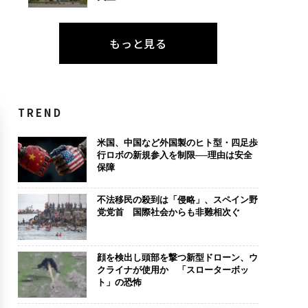
もっと見る
TREND
米国、中国など外国製のヒト型・四足歩
行ロボの新規参入を制限──理由は安全
保障
不法移民の殺到は「侵略」、スペイン野
党党首 国際社会からも非難相次ぐ
顔を検出し頭部を撃つ新型ドローン、ウ
クライナが使用か 「スローターボッ
ト」の恐怖