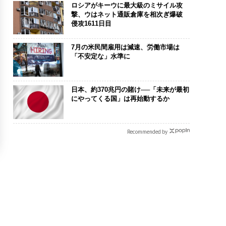
ロシアがキーウに最大級のミサイル攻
撃、ウはネット通販倉庫を相次ぎ爆破
侵攻1611日目
7月の米民間雇用は減速、労働市場は
「不安定な」水準に
日本、約370兆円の賭け──「未来が最初
にやってくる国」は再始動するか
Recommended by