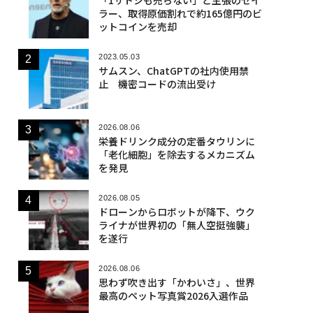
ラー、取得原価割れで約165億円のビ
ットコインを売却
2023.05.03
サムスン、ChatGPTの社内使用禁
止 機密コードの流出受け
2026.08.06
栄養ドリンク成分の定番タウリンに
「老化細胞」を除去するメカニズム
を発見
2026.08.05
ドローンからロボットが降下、ウク
ライナが世界初の「無人空挺強襲」
を遂行
2026.08.06
思わず吹き出す「かわいさ」、世界
最高のペット写真賞2026入選作品