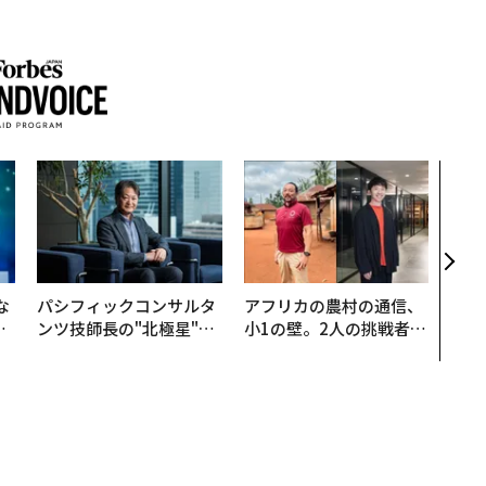
〜決
代の
ト、
【M
×P
な
パシフィックコンサルタ
アフリカの農村の通信、
で
ンツ技師長の"北極星"。
小1の壁。2人の挑戦者が
哲
災害への無力感を乗り越
手にした「次なる武器」
え見つけた、防災一筋20
年の答え