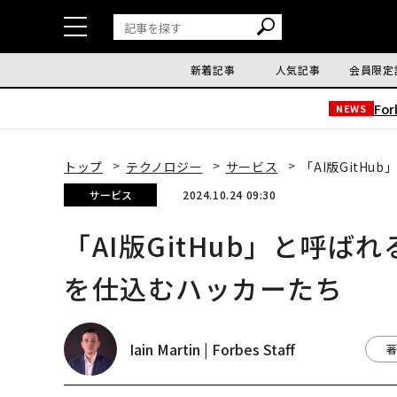
新着記事
人気記事
会員限定
Fo
NEWS
トップ
テクノロジー
サービス
「AI版GitHu
サービス
2024.10.24 09:30
「AI版GitHub」と呼ばれる
を仕込むハッカーたち
Iain Martin | Forbes Staff
著