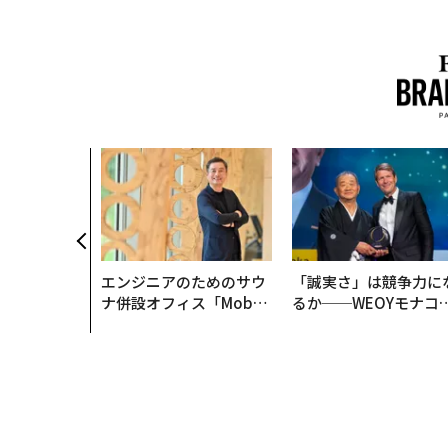
エンジニアのためのサウ
「誠実さ」は競争力に
ナ併設オフィス「Mobiu
るか──WEOYモナコ
s Park」がオープン──
見た、くら寿司の経営
タマディックが健康経営
学
を徹底する理由