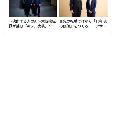
〜決断する人のAI〜大規模組
目先の転職ではなく「10年後
織が挑む「AIフル実装」“使
の価値」をつくる──アサイ
う”企業から“動く”企業へ【N
ンの長期伴走型支援とは
TTドコモビジネス×PwC】
翻訳＝溝口慈子
2026年9月号発売中