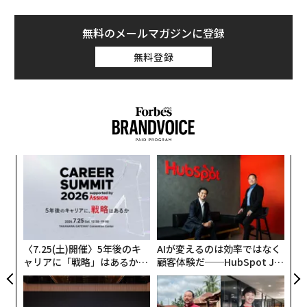
無料のメールマガジンに登録
無料登録
目
の
ン
「
─
ら
〈7.25(土)開催〉5年後のキ
AIが変えるのは効率ではなく
ャリアに「戦略」はあるか。
顧客体験だ──HubSpot Ja
トップエグゼクティブのキャ
panが語る「Grow Better」
リアに触れる1日│CAREER S
な組織のつくり方
UMMIT 2026