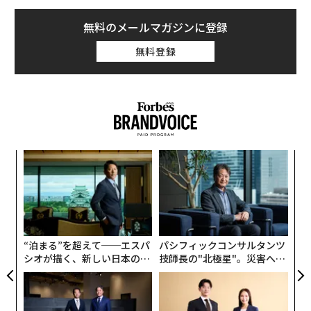
研究チームは衛星で取得したデータを用いて各州の夜間
無料のメールマガジンに登録
の光の強度を測定。そのデータと各州のアルツハイマー
無料登録
病有病率を比較したところ、調べたすべての年（2012〜
2018年）において、光害が大きな州でアルツハイマー有
病率が高いことがわかった。
伝
る
モ
革
ク
た「
“泊まる”を超えて──エスパ
パシフィックコンサルタンツ
シオが描く、新しい日本のラ
技師長の"北極星"。災害への
グジュアリー（前編）
無力感を乗り越え見つけた、
防災一筋20年の答え