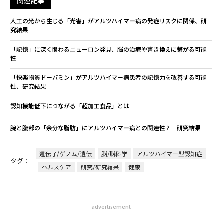
関連記事
人工の光から生じる「光害」がアルツハイマー病の発症リスクに関係、研
究結果
「記憶」に深く関わるニューロン発見、脳の治療や書き換えに繋がる可能
性
「快楽物質ドーパミン」がアルツハイマー病患者の記憶力を改善する可能
性、研究結果
認知機能低下につながる「超加工食品」とは
腕と腹部の「余分な脂肪」にアルツハイマー病との関連性？ 研究結果
遺伝子/ゲノム/遺伝
脳/脳科学
アルツハイマー型認知症
タグ：
ヘルスケア
研究/研究結果
健康
advertisement