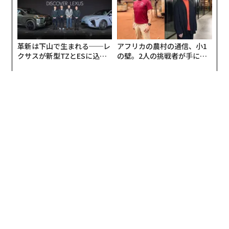
革新は下山で生まれる──レ
アフリカの農村の通信、小1
クサスが新型TZとESに込め
の壁。2人の挑戦者が手にし
た「DISCOVER」の哲学
た「次なる武器」