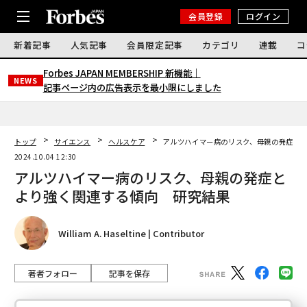
会員登録
ログイン
新着記事
人気記事
会員限定記事
カテゴリ
連載
コ
Forbes JAPAN MEMBERSHIP 新機能｜
NEWS
記事ページ内の広告表示を最小限にしました
トップ
サイエンス
ヘルスケア
アルツハイマー病のリスク、母親の発症と
2024.10.04 12:30
アルツハイマー病のリスク、母親の発症と
より強く関連する傾向 研究結果
William A. Haseltine | Contributor
著者フォロー
記事を保存