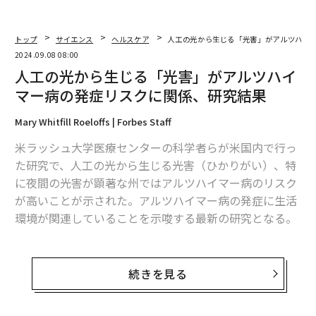
トップ
サイエンス
ヘルスケア
人工の光から生じる「光害」がアルツハイ
2024.09.08 08:00
人工の光から生じる「光害」がアルツハイ
マー病の発症リスクに関係、研究結果
Mary Whitfill Roeloffs | Forbes Staff
米ラッシュ大学医療センターの科学者らが米国内で行っ
た研究で、人工の光から生じる光害（ひかりがい）、特
に夜間の光害が顕著な州ではアルツハイマー病のリスク
が高いことが示された。アルツハイマー病の発症に生活
環境が関連していることを示唆する最新の研究となる。
学術誌『フロンティアズ・イン・ニューロサイエンス』
にこのほど掲載された
研究論文
で、筆者らは屋外の人工
続きを見る
的な光への夜間の曝露はアルツハイマー病の発症リスク
の高さと相関していると指摘している。