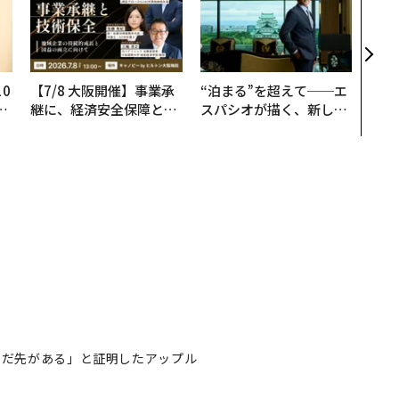
果を左
E」
「挑
0
【7/8 大阪開催】事業承
“泊まる”を超えて──エ
─
継に、経済安全保障とい
スパシオが描く、新しい
型
う視点が加わるとき──
日本のラグジュアリー
経営者が問われる新たな
（前編）
判断軸
「まだ先がある」と証明したアップル