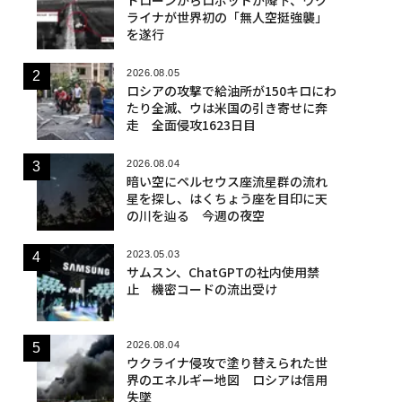
ライナが世界初の「無人空挺強襲」
を遂行
2026.08.05
ロシアの攻撃で給油所が150キロにわ
たり全滅、ウは米国の引き寄せに奔
走 全面侵攻1623日目
2026.08.04
暗い空にペルセウス座流星群の流れ
星を探し、はくちょう座を目印に天
の川を辿る 今週の夜空
2023.05.03
サムスン、ChatGPTの社内使用禁
止 機密コードの流出受け
2026.08.04
ウクライナ侵攻で塗り替えられた世
界のエネルギー地図 ロシアは信用
失墜