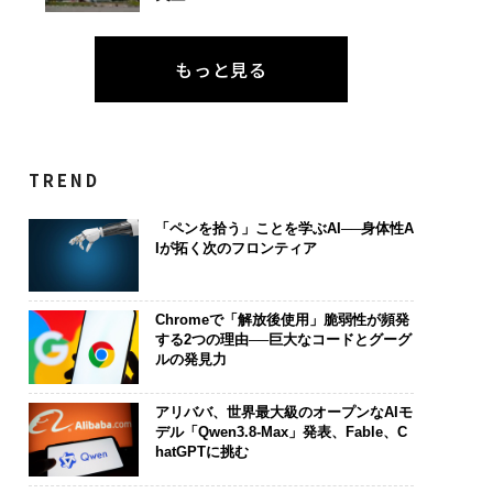
もっと見る
TREND
「ペンを拾う」ことを学ぶAI──身体性A
Iが拓く次のフロンティア
Chromeで「解放後使用」脆弱性が頻発
する2つの理由──巨大なコードとグーグ
ルの発見力
アリババ、世界最大級のオープンなAIモ
デル「Qwen3.8-Max」発表、Fable、C
hatGPTに挑む