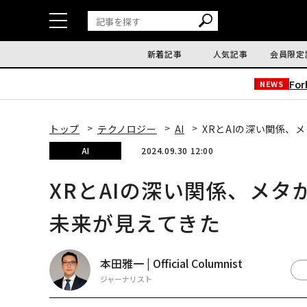
新着記事
人気記事
会員限定
Fo
NEWS
トップ
テクノロジー
AI
XRとAIの深い関係、
AI
2024.09.30 12:00
XRとAIの深い関係、メタが
未来が見えてきた
本田雅一 | Official Columnist
ジャーナリスト