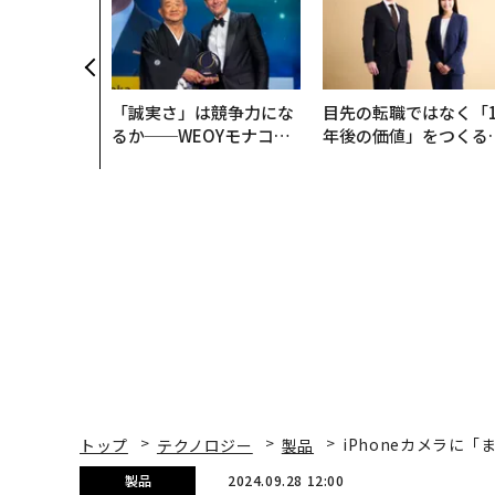
「誠実さ」は競争力にな
目先の転職ではなく「1
るか──WEOYモナコで
年後の価値」をつくる
見た、くら寿司の経営哲
─アサインの長期伴走
学
支援とは
トップ
テクノロジー
製品
iPhoneカメラに
製品
2024.09.28 12:00