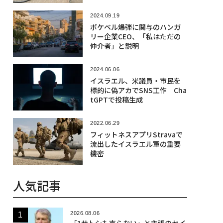
か
2024.09.19
ポケベル爆弾に関与のハンガ
リー企業CEO、「私はただの
仲介者」と説明
2024.06.06
イスラエル、米議員・市民を
標的に偽アカでSNS工作 Cha
tGPTで投稿生成
2022.06.29
フィットネスアプリStravaで
流出したイスラエル軍の重要
機密
人気記事
2026.08.06
「1サトシも売らない」と主張のセイ