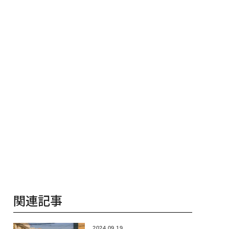
ディックが健康経営
（前編）
月島JFEアク
底する理由
ションの10年
関連記事
2024.09.19