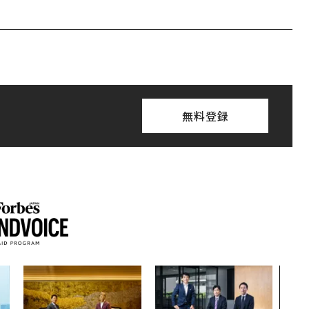
無料登録
エン
ナ併
s 