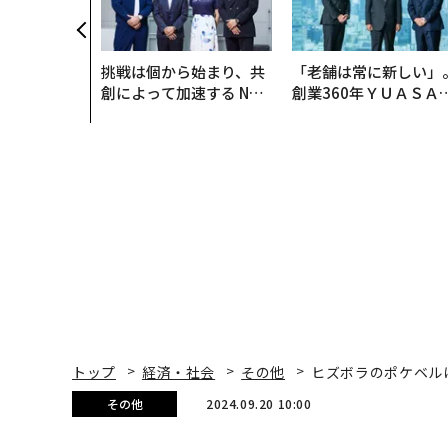
挑戦は個から始まり、共
「老舗は常に新しい」
創によって加速する NOR
創業360年ＹＵＡＳＡ
QAIN JAPAN 特別座談会
カクシンCEO田尻望が
る、AIを超える人の価
トップ
経済・社会
その他
ヒズボラのポケベル
その他
2024.09.20 10:00