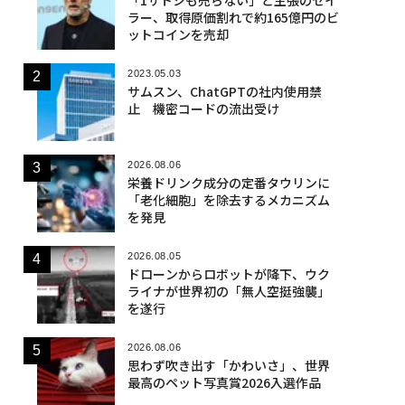
ラー、取得原価割れで約165億円のビ
ットコインを売却
2023.05.03
サムスン、ChatGPTの社内使用禁
止 機密コードの流出受け
2026.08.06
栄養ドリンク成分の定番タウリンに
「老化細胞」を除去するメカニズム
を発見
2026.08.05
ドローンからロボットが降下、ウク
ライナが世界初の「無人空挺強襲」
を遂行
2026.08.06
思わず吹き出す「かわいさ」、世界
最高のペット写真賞2026入選作品