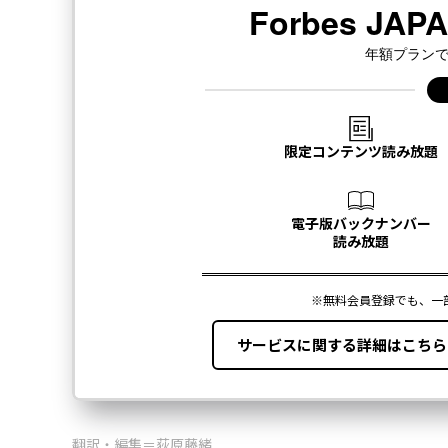
翻訳・編集＝荻原藤緒