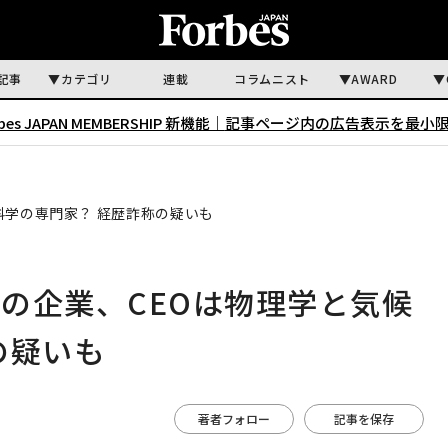
記事
カテゴリ
連載
コラムニスト
AWARD
rbes JAPAN MEMBERSHIP 新機能｜
記事ページ内の広告表示を最小
科学の専門家？ 経歴詐称の疑いも
の企業、CEOは物理学と気候
の疑いも
著者フォロー
記事を保存