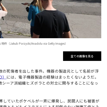
orzycki/Anadolu via Getty Images）
全ての画像を見る
数の死傷者を出した事件。機器の製造元として名前が浮
O）
には、電子機器製造の経験はまったくないようだ。
教シーア派組織ヒズボラとの対立に関与することになっ
携帯していたポケベルが一斉に爆発し、民間人にも被害が
斉爆発ともどもイスラエルによる前例のない破壊工作とみ