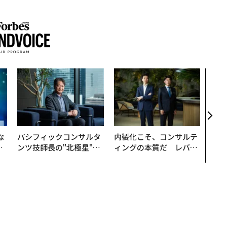
〜決
模組
装」
く”
ビジ
な
パシフィックコンサルタ
内製化こそ、コンサルテ
で
ンツ技師長の"北極星"。
ィングの本質だ レバレ
哲
災害への無力感を乗り越
ジーズが実践する、次世
え見つけた、防災一筋20
代ファームの全貌
年の答え