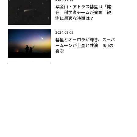
爆発、地球が急激に寒冷化
新証拠を発見
2024.09.04
NASA、宇宙船「スターライナ
ー」からの奇妙な音の謎を解
明
2024.09.06
木星衛星ガニメデに巨大小惑
星衝突の痕跡、恐竜絶滅させ
た天体の20倍 神戸大研究
人気記事
2026.08.06
「1サトシも売らない」と主張のセイ
ラー、取得原価割れで約165億円のビ
ットコインを売却