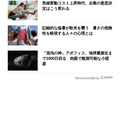
気候変動コスト上昇時代、企業の意思決
定はこう変わる
記録的な猛暑が欧米を襲う 暑さの危険
性を軽視する人々の心理とは
断する人のAI〜大規
伝統を礎に、未来を再定
なぜ“眠って
織が挑む「AIフル実
義する 125年企業BAT
術”が、下水イ
「混沌の神」アポフィス、地球最接近ま
“使う”企業から“動
が挑むスモークレスな未
変えたのか─
で1000日切る 肉眼で観測可能な小惑
星
企業へ【NTTドコモ
来
月島JFEアク
ネス×PwC】
ションの10年
Recommended by