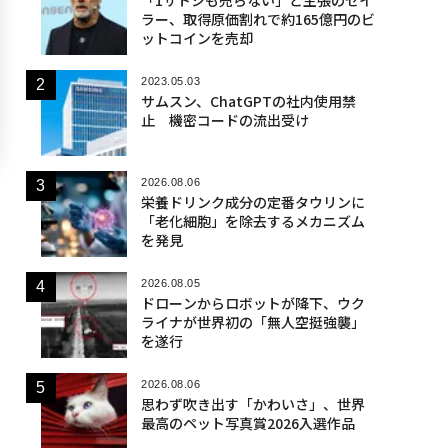
ラー、取得原価割れで約165億円のビ
ットコインを売却
2023.05.03
サムスン、ChatGPTの社内使用禁
止 機密コードの流出受け
2026.08.06
栄養ドリンク成分の定番タウリンに
「老化細胞」を除去するメカニズム
を発見
2026.08.05
ドローンからロボットが降下、ウク
ライナが世界初の「無人空挺強襲」
を遂行
2026.08.06
思わず吹き出す「かわいさ」、世界
最高のペット写真賞2026入選作品