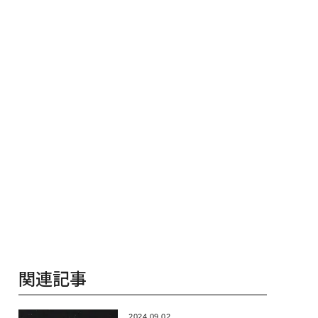
関連記事
2024.09.02
紫金山・アトラス彗星は「健
在」科学者チームが発表 観
測に最適な時期は？
2024.09.02
彗星とオーロラが輝き、スーパ
ームーンが土星と共演 9月の
夜空
2024.07.11
1.2万年前に北米上空で彗星が