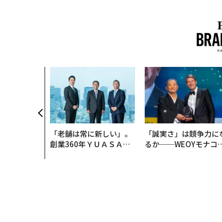
「老舗は常に新しい」。
「誠実さ」は競争力に
創業360年ＹＵＡＳＡと
るか──WEOYモナコ
カクシンCEO田尻望が語
見た、くら寿司の経営
る、AIを超える人の価値
学