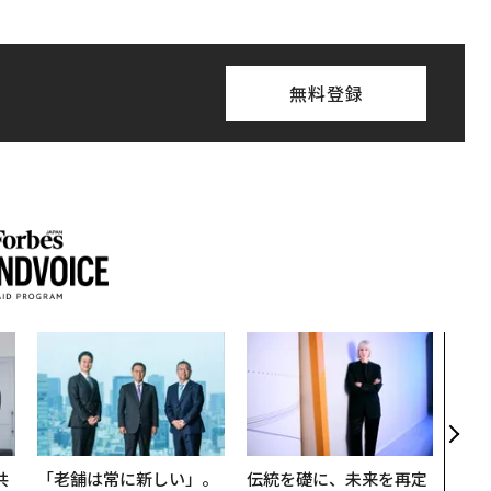
無料登録
「コ
果を左
E」
「挑
共
「老舗は常に新しい」。
伝統を礎に、未来を再定