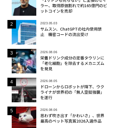
ラー、取得原価割れで約165億円のビ
ットコインを売却
2023.05.03
サムスン、ChatGPTの社内使用禁
止 機密コードの流出受け
2026.08.06
栄養ドリンク成分の定番タウリンに
「老化細胞」を除去するメカニズム
を発見
2026.08.05
ドローンからロボットが降下、ウク
ライナが世界初の「無人空挺強襲」
を遂行
2026.08.06
思わず吹き出す「かわいさ」、世界
最高のペット写真賞2026入選作品