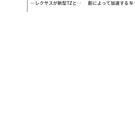
─レクサスが新型TZとE
創によって加速する N
Sに込めた「DISCOVE
QAIN JAPAN 特別座談
R」の哲学
トップ
ライフスタイル
また共に仕事する日を願い
ライフスタイル
2024.07.07 15:00
また共に仕事する日を願