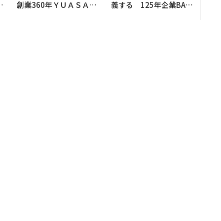
OR
創業360年ＹＵＡＳＡと
義する 125年企業BAT
会
カクシンCEO田尻望が語
が挑むスモークレスな未
る、AIを超える人の価値
来
贈った「相棒」
い贈った「相棒」