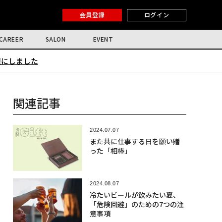
会員登録
ログイン
CAREER
SALON
EVENT
限にしました
関連記事
2024.07.07
また共に仕事する日を願い贈
った「相棒」
2024.08.07
冷たいビールが飲みたい夏、
「危険回避」のための7つの注
意事項