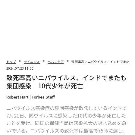
編集＝上田裕資
2026年9月号発売中
最新号の購入はこちらから
トップ
サイエンス
ヘルスケア
致死率高いニパウイルス、インドでまたも集
2024.07.23 11:30
致死率高いニパウイルス、インドでまたも
メンバーシップに登録する
集団感染 10代少年が死亡
Robert Hart | Forbes Staff
ニパウイルス感染症の集団感染が散発しているインドで
関連記事
7月21日、同ウイルスに感染した10代の少年が死亡した
ことを受け、同国の保健当局は感染拡大の封じ込めを急
致死率高いニパウイルス、インドでまたも集団感染 10代少年が死亡
いでいる。ニパウイルスの致死率は最高で75％に達し、