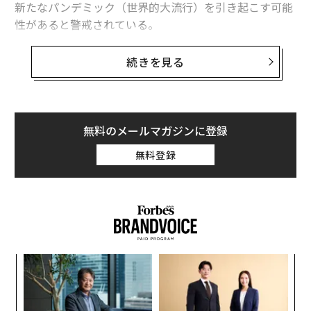
新たなパンデミック（世界的大流行）を引き起こす可能
薬の開発期間を半分に、「ハイブリッド薬」で躍進するRemepy
性があると警戒されている。
ビジョナル南壮一郎が語る「夢」を現実にする方法
ニパウイルス
は珍しく、感染すると死に至ることのある
続きを見る
グルーポン創業者の「医療AI企業」が上場、時価総額1兆円に
ウイルスだ。1999年にマレーシアとシンガポールで、ブ
タと養豚業者の間で集団感染が発生した際に初めて確認
夏到来の米国でコロナ感染再拡大 新変異株「FLiRT」が症例の7割
された。
無料のメールマガジンに登録
ビリオネア/億万長者
バイオテック
新型コロナウイルス
ニパは動物とヒトがともに感染する人獣共通感染症の原
タグ：
無料登録
コロナワクチン
モデルナ
ワクチン
イーライリリー
因となるウイルスで、動物からヒトへ感染する。ニパウ
イルスに感染した動物やその体液に直接触れたり、感染
したコウモリの尿や唾液の付いた果物など、汚染された
食品を食べたりすることでうつる。
advertisement
〜
金
個
「
ェ