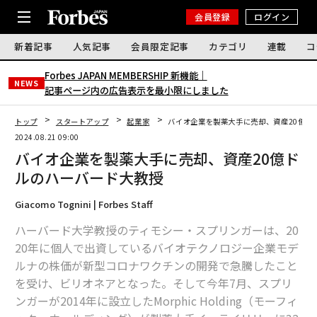
会員登録
ログイン
新着記事
人気記事
会員限定記事
カテゴリ
連載
コ
Forbes JAPAN MEMBERSHIP 新機能｜
NEWS
記事ページ内の広告表示を最小限にしました
トップ
スタートアップ
起業家
バイオ企業を製薬大手に売却、資産20億ド
2024.08.21 09:00
バイオ企業を製薬大手に売却、資産20億ド
ルのハーバード大教授
Giacomo Tognini | Forbes Staff
ハーバード大学教授のティモシー・スプリンガーは、20
20年に個人で出資しているバイオテクノロジー企業モデ
ルナの株価が新型コロナワクチンの開発で急騰したこと
を受け、ビリオネアとなった。そして今年7月、スプリ
ンガーが2014年に設立したMorphic Holding（モーフィ