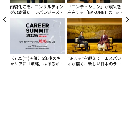
T
内製化こそ、コンサルティン
「コンディション」が成果を
グの本質だ レバレジーズが
左右する――「BAKUNE」のTEN
実践する、次世代ファームの
TIALが支える「挑戦者の明
全貌
日」
〈7.25(土)開催〉5年後のキ
“泊まる”を超えて─エスパシ
ャリアに「戦略」はあるか。
オが描く、新しい日本のラグ
トップエグゼクティブのキャ
ジュアリー（中編）
リアに触れる1日│CAREER S
UMMIT 2026