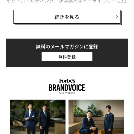
ック・ホールディング）が製薬大手イーライリリーに32
億ドル（約5050億円）で買収されることが決まった。
続きを見る
イーライリリーは米国時間7月8日、マサチューセッツ州
ウォルサムに本拠を置くモーフィック・ホールディング
を1株当たり57ドルで買収すると発表した。スプリンガ
ーは、モーフィック株の約16％を保有しており、今年第
無料のメールマガジンに登録
3四半期に買収が完了すれば、税引き前で約4億3500万ド
無料登録
ル（約687億円）を受け取ることになる。
この発表を受け、モーフィックの株価は75％上昇して55.
79ドルをつけた。フォーブスは、スプリンガーの保有資
産を20億ドル（約3157億円）と推定している。
“
シ
グ
〜
織
う