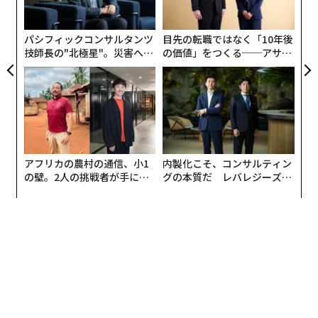
3
C
る
パシフィックコンサルタンツ
目先の転職ではなく「10年後
技師長の"北極星"。災害への
の価値」をつくる──アサイ
無力感を乗り越え見つけた、
ンの長期伴走型支援とは
防災一筋20年の答え
アフリカの農村の通信、小1
内製化こそ、コンサルティン
の壁。2人の挑戦者が手にし
グの本質だ レバレジーズが
た「次なる武器」
実践する、次世代ファームの
全貌