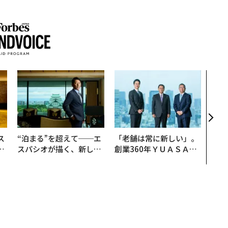
アフ
小1
手に
ス
“泊まる”を超えて──エ
「老舗は常に新しい」。
日
スパシオが描く、新しい
創業360年ＹＵＡＳＡと
中
日本のラグジュアリー
カクシンCEO田尻望が語
（前編）
る、AIを超える人の価値