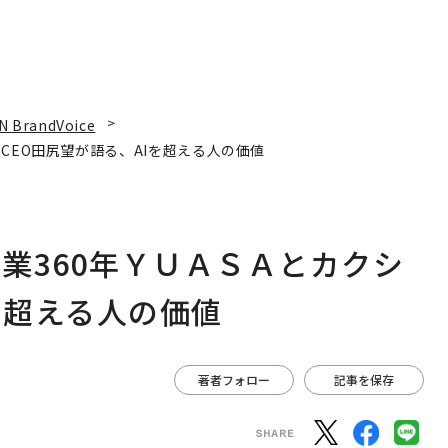
N BrandVoice
CEO田尻望が語る、AIを超える人の価値
業360年ＹＵＡＳＡとカクシ
を超える人の価値
著者フォロー
記事を保存