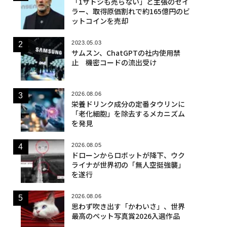
「1サトシも売らない」と主張のセイ
ラー、取得原価割れで約165億円のビ
ットコインを売却
2023.05.03
サムスン、ChatGPTの社内使用禁
止 機密コードの流出受け
2026.08.06
栄養ドリンク成分の定番タウリンに
「老化細胞」を除去するメカニズム
を発見
2026.08.05
ドローンからロボットが降下、ウク
ライナが世界初の「無人空挺強襲」
を遂行
2026.08.06
思わず吹き出す「かわいさ」、世界
最高のペット写真賞2026入選作品