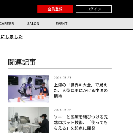
会員登録
ログイン
CAREER
SALON
EVENT
限にしました
関連記事
2024.07.27
上海の「世界AI大会」で見え
た、人型ロボにかける中国の
期待
2024.07.26
ソニーと医療を結びつける先
端ロボット技術、「使っても
らえる」を起点に開発