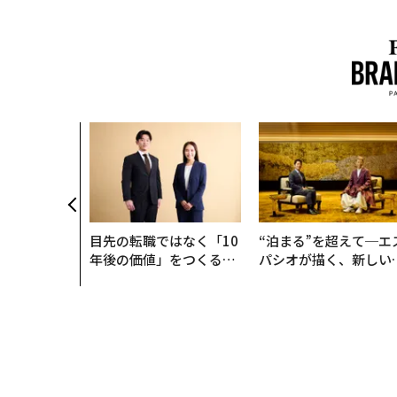
目先の転職ではなく「10
“泊まる”を超えて─エ
年後の価値」をつくる─
パシオが描く、新しい
─アサインの長期伴走型
本のラグジュアリー（
支援とは
編）