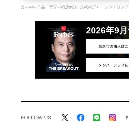
文＝中村千晶 写真＝帆足宗洋（AVGVST） スタイリン
2026年9
最新号の購入はこ
メンバーシップに
FOLLOW US