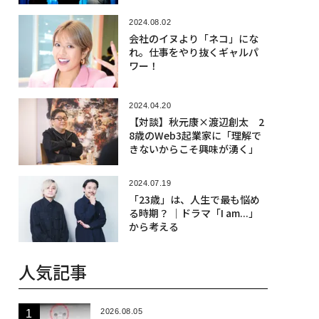
エダ植田】
2024.08.02
会社のイヌより「ネコ」にな
れ。仕事をやり抜くギャルパ
ワー！
2024.04.20
【対談】秋元康×渡辺創太 2
8歳のWeb3起業家に「理解で
きないからこそ興味が湧く」
2024.07.19
「23歳」は、人生で最も悩め
る時期？ │ドラマ「I am...」
から考える
人気記事
2026.08.05