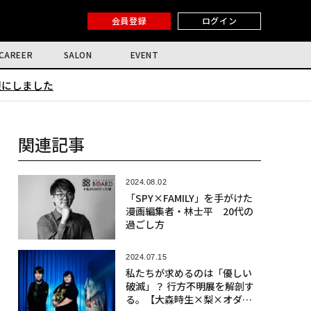
会員登録
ログイン
CAREER
SALON
EVENT
限にしました
関連記事
2024.08.02
「SPY×FAMILY」を手がけた
漫画編集者・林士平 20代の
過ごし方
2024.07.15
私たちが求めるのは「優しい
破滅」？ 行方不明展を解剖す
る。【大森時生×梨×オダウ