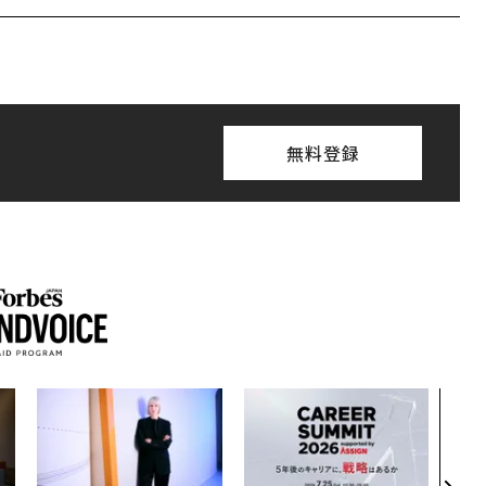
無料登録
「コ
果を左
E」
「挑