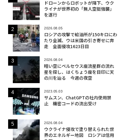
ドローンからロボットが降下、ウク
ライナが世界初の「無人空挺強襲」
を遂行
2026.08.05
ロシアの攻撃で給油所が150キロにわ
たり全滅、ウは米国の引き寄せに奔
走 全面侵攻1623日目
2026.08.04
暗い空にペルセウス座流星群の流れ
星を探し、はくちょう座を目印に天
の川を辿る 今週の夜空
2023.05.03
サムスン、ChatGPTの社内使用禁
止 機密コードの流出受け
2026.08.04
ウクライナ侵攻で塗り替えられた世
界のエネルギー地図 ロシアは信用