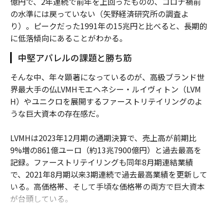
億円で、2年連続で前年を上回ったものの、コロナ禍前
の水準には戻っていない（矢野経済研究所の調査よ
り）。ピークだった1991年の15兆円と比べると、長期的
に低落傾向にあることがわかる。
中堅アパレルの課題と勝ち筋
そんな中、年々顕著になっているのが、高級ブランド世
界最大手の仏LVMHモエヘネシー・ルイヴィトン（LVM
H）やユニクロを展開するファーストリテイリングのよ
うな巨大資本の存在感だ。
LVMHは2023年12月期の通期決算で、売上高が前期比
9%増の861億ユーロ（約13兆7900億円）と過去最高を
記録。ファーストリテイリングも同年8月期連結業績
で、2021年8月期以来3期連続で過去最高業績を更新して
いる。高価格帯、そして手頃な価格帯の両方で巨大資本
が台頭している。