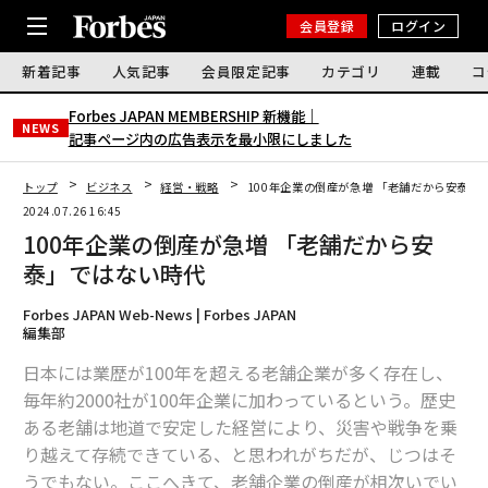
会員登録
ログイン
新着記事
人気記事
会員限定記事
カテゴリ
連載
コ
Forbes JAPAN MEMBERSHIP 新機能｜
NEWS
記事ページ内の広告表示を最小限にしました
トップ
ビジネス
経営・戦略
100年企業の倒産が急増 「老舗だから安泰」
2024.07.26 16:45
100年企業の倒産が急増 「老舗だから安
泰」ではない時代
Forbes JAPAN Web-News | Forbes JAPAN
編集部
日本には業歴が100年を超える老舗企業が多く存在し、
毎年約2000社が100年企業に加わっているという。歴史
ある老舗は地道で安定した経営により、災害や戦争を乗
り越えて存続できている、と思われがちだが、じつはそ
うでもない。ここへきて、老舗企業の倒産が相次いでい