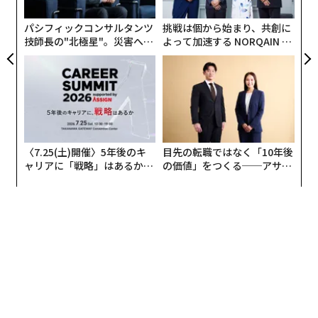
T
日
パシフィックコンサルタンツ
挑戦は個から始まり、共創に
技師長の"北極星"。災害への
よって加速する NORQAIN JA
無力感を乗り越え見つけた、
PAN 特別座談会
防災一筋20年の答え
〈7.25(土)開催〉5年後のキ
目先の転職ではなく「10年後
ャリアに「戦略」はあるか。
の価値」をつくる──アサイ
倒産した老舗の業種の内訳は、製造業がもっとも多く、
トップエグゼクティブのキャ
ンの長期伴走型支援とは
次いで小売業、卸売業となっている。長年伝統を守り続
リアに触れる1日│CAREER S
けてきたが、原材料費の高騰や人手不足、後継者難、コ
UMMIT 2026
ロナなどで、ついに力尽きてしまったといったところ
か。