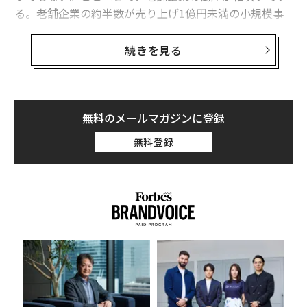
る。老舗企業の約半数が売り上げ1億円未満の小規模事
業者であり、昨今の社会情勢の変化に対応する体力がな
いことは理解できるが、そこには古い企業ならではの弱
続きを見る
点も影響している。
帝国データバンクの調査によれば、業歴100年超の老舗
企業の数は世界で約7万5000社（2022年時点）。そのう
無料のメールマガジンに登録
ち4万社以上を日本企業が占め（2023年10月時点）、世
無料登録
界でも突出して多い。世界最古の企業として、聖徳太子
が生まれたころの578年に創業した木造建築業、金剛組
が有名だ。
ところが、何百年もの業歴を誇る老舗企業の倒産が相次
いでいる。今年上半期だけで74件にのぼった。昨年は1
るか
“
年で96件だったので、それを軽く上回る勢いだ。もちろ
、く
シ
ん、日本企業全体の倒産も増えていて老舗企業だけが目
グ
「
立って多いわけではないが、歴史ある企業の倒産を聞く
左右
とショックが大きい。