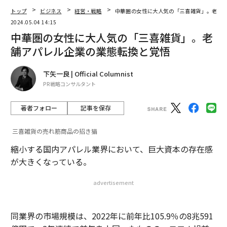
「東洋のスイス」の老舗が生んだ新ベンチャー 中堅企業のモデルケース
トップ
ビジネス
経営・戦略
中華圏の女性に大人気の「三喜雑貨」。老舗
に
2024.05.04 14:15
中華圏の女性に大人気の「三喜雑貨」。老
DXしない理由は「とくにない」 中小企業のホンネとジレンマ
舗アパレル企業の業態転換と覚悟
タグ：
破産/倒産/廃業
下矢一良 | Official Columnist
PR戦略コンサルタント
advertisement
著者フォロー
記事を保存
三喜雑貨の売れ筋商品の招き猫
縮小する国内アパレル業界において、巨大資本の存在感
が大きくなっている。
advertisement
同業界の市場規模は、2022年に前年比105.9％の8兆591