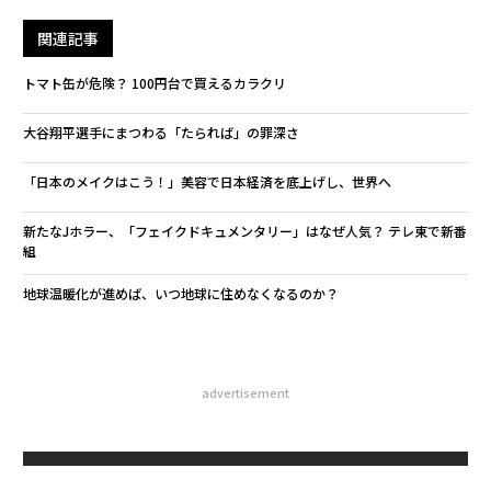
関連記事
トマト缶が危険？ 100円台で買えるカラクリ
大谷翔平選手にまつわる「たられば」の罪深さ
「日本のメイクはこう！」美容で日本経済を底上げし、世界へ
新たなJホラー、「フェイクドキュメンタリー」はなぜ人気？ テレ東で新番
組
地球温暖化が進めば、いつ地球に住めなくなるのか？
advertisement
無料のメールマガジンに登録