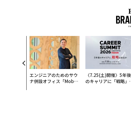
、未来を再定
年企業BAT
ークレスな未
エンジニアのためのサウ
〈7.25(土)開催〉5年後
ナ併設オフィス「Mobiu
のキャリアに「戦略」
s Park」がオープン──
あるか。トップエグゼ
タマディックが健康経営
ティブのキャリアに触
を徹底する理由
る1日│CAREER SUMM
T 2026