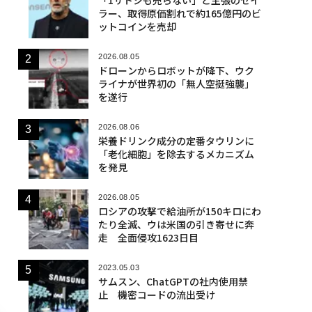
ラー、取得原価割れで約165億円のビ
ットコインを売却
2026.08.05
ドローンからロボットが降下、ウク
ライナが世界初の「無人空挺強襲」
を遂行
2026.08.06
栄養ドリンク成分の定番タウリンに
「老化細胞」を除去するメカニズム
を発見
2026.08.05
ロシアの攻撃で給油所が150キロにわ
たり全滅、ウは米国の引き寄せに奔
走 全面侵攻1623日目
2023.05.03
サムスン、ChatGPTの社内使用禁
止 機密コードの流出受け