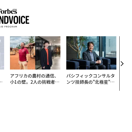
目先
年後
─ア
支援
アフリカの農村の通信、
パシフィックコンサルタ
は
小1の壁。2人の挑戦者が
ンツ技師長の"北極星"。
ク
手にした「次なる武器」
災害への無力感を乗り越
れ
え見つけた、防災一筋20
I
年の答え