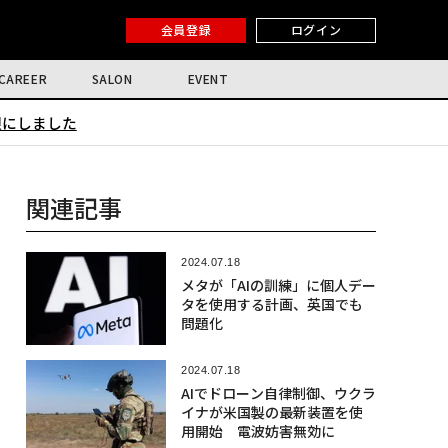
会員登録
ログイン
CAREER
SALON
EVENT
限にしました
関連記事
2024.07.18
メタが「AIの訓練」に個人デー
タを使用する計画、英国でも
問題化
2024.07.18
AIでドローン自律制御、ウクラ
イナが米国製の最新装置を使
用開始 電波妨害無効に