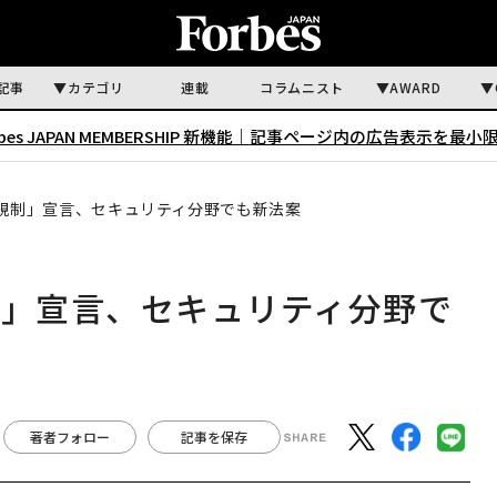
記事
カテゴリ
連載
コラムニスト
AWARD
rbes JAPAN MEMBERSHIP 新機能｜
記事ページ内の広告表示を最小
I規制」宣言、セキュリティ分野でも新法案
制」宣言、セキュリティ分野で
著者フォロー
記事を保存