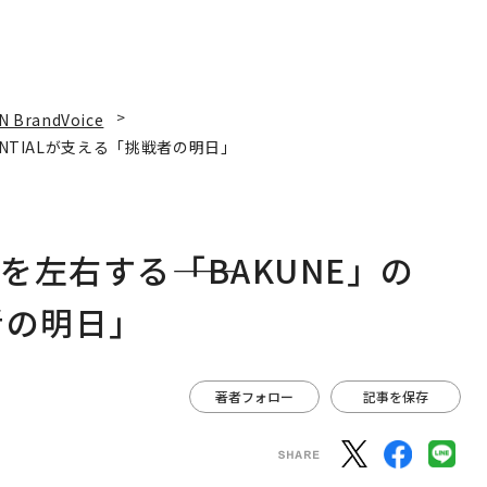
N BrandVoice
ENTIALが支える「挑戦者の明日」
左右する――「BAKUNE」の
者の明日」
著者フォロー
記事を保存