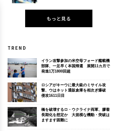
もっと見る
TREND
イラン攻撃参加の米空母フォード艦載機
部隊、一足早く本国帰還 展開11カ月で
発進1万1800回超
ロシアがキーウに最大級のミサイル攻
撃、ウはネット通販倉庫を相次ぎ爆破
侵攻1611日目
橋を破壊するロ・ウクライナ両軍、膠着
長期化を想定か 大規模な機動・突破は
ますます困難に