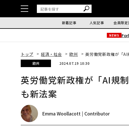
新着記事
人気記事
会員限定
Fo
NEWS
トップ
経済・社会
欧州
英労働党新政権が「A
欧州
2024.07.19 10:30
英労働党新政権が「AI規
も新法案
Emma Woollacott | Contributor