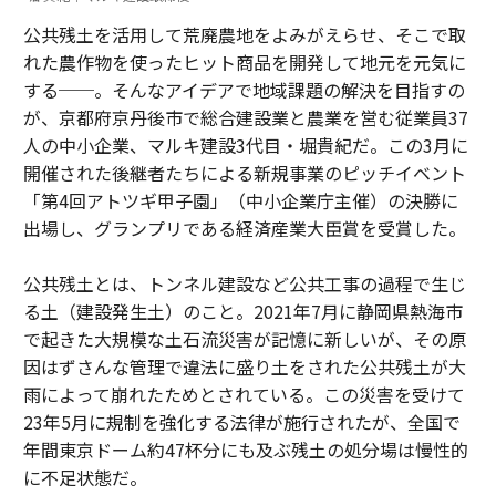
公共残土を活用して荒廃農地をよみがえらせ、そこで取
れた農作物を使ったヒット商品を開発して地元を元気に
する──。そんなアイデアで地域課題の解決を目指すの
が、京都府京丹後市で総合建設業と農業を営む従業員37
人の中小企業、マルキ建設3代目・堀貴紀だ。この3月に
開催された後継者たちによる新規事業のピッチイベント
「第4回アトツギ甲子園」（中小企業庁主催）の決勝に
出場し、グランプリである経済産業大臣賞を受賞した。
公共残土とは、トンネル建設など公共工事の過程で生じ
る土（建設発生土）のこと。2021年7月に静岡県熱海市
で起きた大規模な土石流災害が記憶に新しいが、その原
因はずさんな管理で違法に盛り土をされた公共残土が大
雨によって崩れたためとされている。この災害を受けて
23年5月に規制を強化する法律が施行されたが、全国で
年間東京ドーム約47杯分にも及ぶ残土の処分場は慢性的
に不足状態だ。