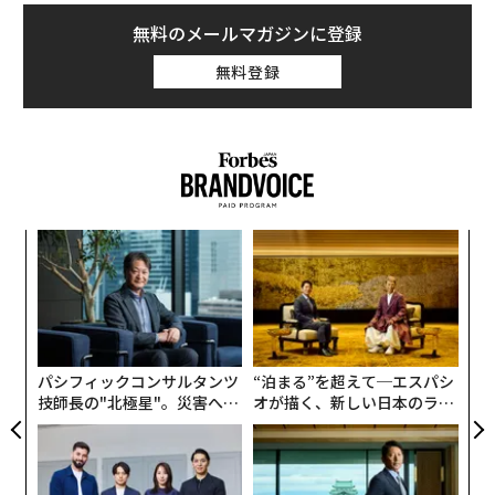
無料のメールマガジンに登録
無料登録
創業
革
シン
ク
超え
た「
A
顧客
pa
な
パシフィックコンサルタンツ
“泊まる”を超えて─エスパシ
技師長の"北極星"。災害への
オが描く、新しい日本のラグ
無力感を乗り越え見つけた、
ジュアリー（中編）
防災一筋20年の答え