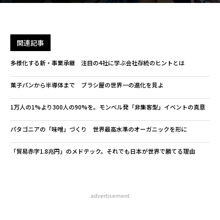
関連記事
多様化する新・事業承継 注目の4社に学ぶ会社存続のヒントとは
菓子パンから半導体まで ブラシ屋の世界一の進化を見よ
1万人の1%より300人の90%を。モンベル発「非集客型」イベントの真意
パタゴニアの「味噌」づくり 世界最高水準のオーガニックを形に
「貿易赤字1.8兆円」のメドテック。それでも日本が世界で勝てる理由
advertisement