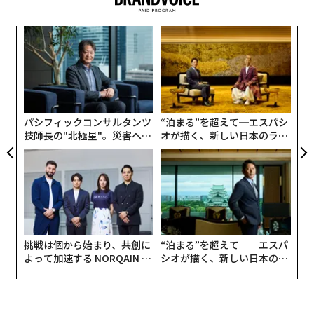
創業
革
シン
ク
超え
た「
A
顧客
pa
な
パシフィックコンサルタンツ
“泊まる”を超えて─エスパシ
技師長の"北極星"。災害への
オが描く、新しい日本のラグ
無力感を乗り越え見つけた、
ジュアリー（中編）
防災一筋20年の答え
挑戦は個から始まり、共創に
“泊まる”を超えて──エスパ
よって加速する NORQAIN JA
シオが描く、新しい日本のラ
PAN 特別座談会
グジュアリー（前編）