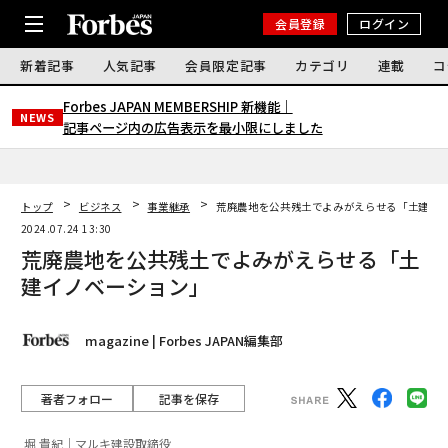
会員登録
ログイン
新着記事
人気記事
会員限定記事
カテゴリ
連載
コ
Forbes JAPAN MEMBERSHIP 新機能｜
NEWS
記事ページ内の広告表示を最小限にしました
トップ
ビジネス
事業継承
荒廃農地を公共残土でよみがえらせる「土建イ
2024.07.24 13:30
荒廃農地を公共残土でよみがえらせる「土
建イノベーション」
magazine | Forbes JAPAN編集部
著者フォロー
記事を保存
堀 貴紀｜マルキ建設取締役