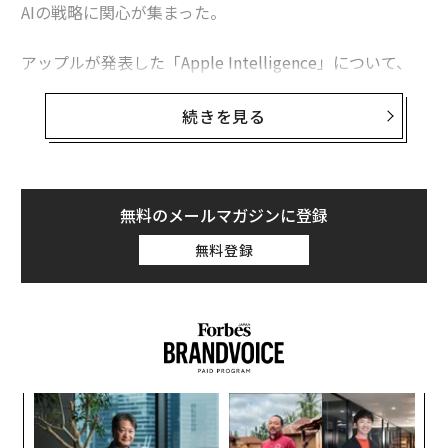
AIの戦略に関心が集まった。
アップル生成AI ChatGPTも取り込む「開かれたAIプラットフォーム」に
なれるか
アップルが発表した「Apple Intelligence」について、
プライバシーを差別化要因にするアップルの「生成AI戦略」
筆者が現地取材を通じて把握できた情報を掘り下げてみ
たい。
続きを見る
90％以上のiPhoneユーザーが使えない「アップルの生成AI」の現実
Apple Intelligenceの登場は秋以降。日本でも
アップルが「史上最高に薄くて軽いiPhone」を計画、米報道
試せる
アップルにハッキング被害？ ソースコード流出をハッカーが主張
アップルが公開したApple Intelligenceのホワイトペー
無料のメールマガジンに登録
パーによると、Apple Intelligenceは、アップルがユー
無料登録
ザーの日常的なタスクを想定して独自に構築・微調整し
AI / 人工知能
iPhone
ティム・クック
Apple/アップル
タグ：
た生成AIモデルをベースにしているという。このモデル
iOS
生成AI
Apple Intelligence
は権利者の許諾を受けたロイヤリティフリーのストック
写真、ウェブに公開されているオープンライセンスのデ
ータ、その他高品質のデータセットをソースとしたトレ
advertisement
ーニングにより構築されている。さらに人間のフィード
ナ併
〜
バックによる強化学習を加えながら、モデルの品質は今
k」
織
後も継続的に改善が図られる。
ック
う