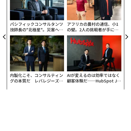
「
由
T
─
Apple Intelligenceはテキストや画像、音声など複数種
ら
類のデータが扱えるマルチモーダルAIだ。ユーザーが書
パシフィックコンサルタンツ
アフリカの農村の通信、小1
いたメールのテキストを修正したり、イラストを生成し
技師長の"北極星"。災害への
の壁。2人の挑戦者が手にし
てプレゼンテーションに貼る、自然な言い回しでSiriに
無力感を乗り越え見つけた、
た「次なる武器」
防災一筋20年の答え
話しかけて検索するといった、ビジネスシーンにも役立
つ多様な使い方ができる。
アップルは今秋に予定するiPhone、iPad、Macの正式ロ
ーンチに合わせてApple Intelligenceのベータ版を各OS
内製化こそ、コンサルティン
AIが変えるのは効率ではなく
に組み込む。Apple Intelligenceは無料のアップデート
グの本質だ レバレジーズが
顧客体験だ──HubSpot Ja
として提供されるが、使えるデバイスはiPhone 15 Pro
実践する、次世代ファームの
panが語る「Grow Better」
全貌
な組織のつくり方
とiPhone 15 Pro Max、Apple M1以降を搭載するiPadと
Macに限られる。
日本語を含む「英語以外」の言語に対応する時期は明ら
かにされていない。ただし、対応するデバイスとSiriの
言語を「英語（米国）」にセットすれば、Apple Intellig