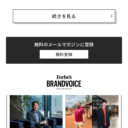
その理由は、著名ブロガーのジョン・グルーバーが司会
を務めた「Talk Show Live From WWDC」で明かされ
続きを見る
た。ゲスト出演したアップルの役員であるジョン・ジャ
ンナンドレアは、同社がApple IntelligenceをiPhone 15
Proと15 Pro Maxに限定した背景について、次のように
語った。
無料のメールマガジンに登録
無料登録
「大規模言語モデル（LLM）の推論には、信じられない
ほどの計算コストがかかる。ユーザーが有用と感じるほ
どモデルを高速に実行するには、デバイスの帯域幅やニ
ューラルエンジンのサイズ、デバイスのパワーが条件と
なる。非常に古いデバイスでもこれらのモデルを実行す
ることは理論的には可能だが、あまりに遅いため役に立
ナ併
〜
たない」と彼は説明した。
k」
織
ック
う
「
由
T
─
ら