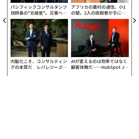
パシフィックコンサルタンツ
アフリカの農村の通信、小1
技師長の"北極星"。災害への
の壁。2人の挑戦者が手にし
無力感を乗り越え見つけた、
た「次なる武器」
防災一筋20年の答え
内製化こそ、コンサルティン
AIが変えるのは効率ではなく
グの本質だ レバレジーズが
顧客体験だ──HubSpot Ja
実践する、次世代ファームの
panが語る「Grow Better」
全貌
な組織のつくり方