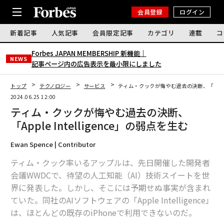
会員登録
ログイン
新着記事
人気記事
会員限定記事
カテゴリ
連載
コ
Forbes JAPAN MEMBERSHIP 新機能｜
NEWS
記事ページ内の広告表示を最小限にしました
トップ
テクノロジー
サービス
ティム・クックが悔やむ過去の決断、「Apple 
2024.06.25 12:00
ティム・クックが悔やむ過去の決断、
「Apple Intelligence」の弱点を生む
Ewan Spence | Contributor
ティム・クック率いるアップルは、先日開催した開発者
会議WWDCで、待望の人工知能（AI）技術スイートを世
界に発表した。しかし、そこには予期せぬ事実が含まれ
ていた。同社のAIソフトウェアの「Apple Intelligence」
は、ほとんどの既存のiPhoneで利用できないのだ。