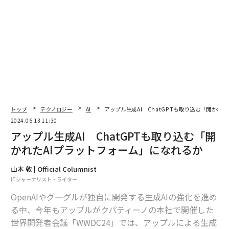
編集＝上田裕資
2026年9月号発売中
トップ
テクノロジー
AI
アップル生成AI ChatGPTも取り込む「開かれ
2024.06.13 11:30
最新号の購入はこちらから
アップル生成AI ChatGPTも取り込む「開
かれたAIプラットフォーム」になれるか
メンバーシップに登録する
山本 敦 | Official Columnist
ITジャーナリスト・ライター
OpenAIやグーグルが独自に開発する生成AIの強化を進め
る中、今年もアップルがクパティーノの本社で開催した
関連記事
世界開発者会議「WWDC24」では、アップルによる生成